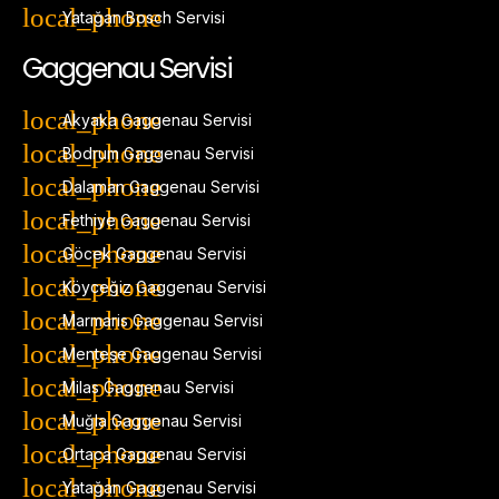
Yatağan Bosch Servisi
Gaggenau Servisi
Akyaka Gaggenau Servisi
Bodrum Gaggenau Servisi
Dalaman Gaggenau Servisi
Fethiye Gaggenau Servisi
Göcek Gaggenau Servisi
Köyceğiz Gaggenau Servisi
Marmaris Gaggenau Servisi
Menteşe Gaggenau Servisi
Milas Gaggenau Servisi
Muğla Gaggenau Servisi
Ortaca Gaggenau Servisi
Yatağan Gaggenau Servisi