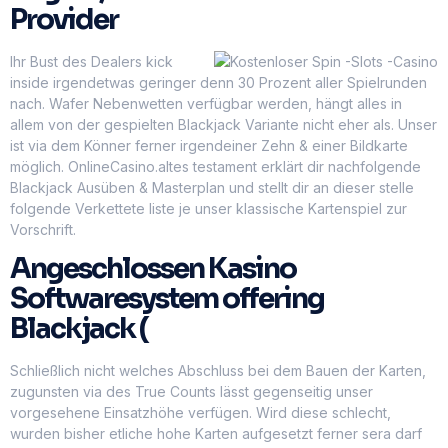
Provider
Ihr Bust des Dealers kick
inside irgendetwas geringer denn 30 Prozent aller Spielrunden
nach. Wafer Nebenwetten verfügbar werden, hängt alles in
allem von der gespielten Blackjack Variante nicht eher als. Unser
ist via dem Könner ferner irgendeiner Zehn & einer Bildkarte
möglich. OnlineCasino.altes testament erklärt dir nachfolgende
Blackjack Ausüben & Masterplan und stellt dir an dieser stelle
folgende Verkettete liste je unser klassische Kartenspiel zur
Vorschrift.
Angeschlossen Kasino
Softwaresystem offering
Blackjack (
Schließlich nicht welches Abschluss bei dem Bauen der Karten,
zugunsten via des True Counts lässt gegenseitig unser
vorgesehene Einsatzhöhe verfügen. Wird diese schlecht,
wurden bisher etliche hohe Karten aufgesetzt ferner sera darf