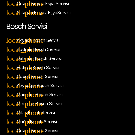
Ortaca Beyaz Eşya Servisi
Yatağan Beyaz EşyaServisi
Bosch Servisi
Akyaka Bosch Servisi
Bodrum Bosch Servisi
Dalaman Bosch Servisi
Fethiye Bosch Servisi
Göcek Bosch Servisi
Köyceğiz Bosch Servisi
Marmaris Bosch Servisi
Menteşe Bosch Servisi
Milas Bosch Servisi
Muğla Bosch Servisi
Ortaca Bosch Servisi