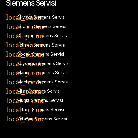
Siemens Servisi
Akyaka Siemens Servisi
Bodrum Siemens Servisi
Dalaman Siemens Servisi
Fethiye Siemens Servisi
Göcek Siemens Servisi
Köyceğiz Siemens Servisi
Marmaris Siemens Servisi
Menteşe Siemens Servisi
Milas Siemens Servisi
Muğla Siemens Servisi
Ortaca Siemens Servisi
Yatağan Siemens Servisi