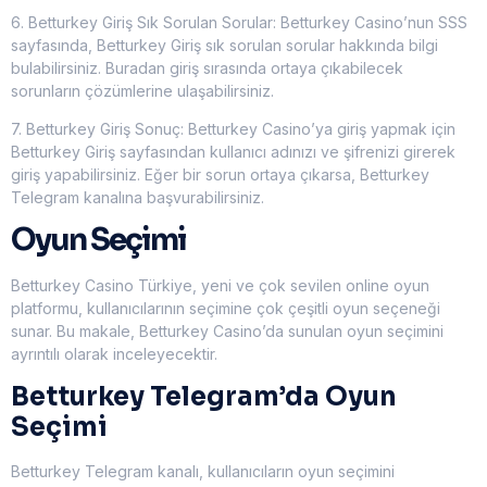
6. Betturkey Giriş Sık Sorulan Sorular: Betturkey Casino’nun SSS
sayfasında, Betturkey Giriş sık sorulan sorular hakkında bilgi
bulabilirsiniz. Buradan giriş sırasında ortaya çıkabilecek
sorunların çözümlerine ulaşabilirsiniz.
7. Betturkey Giriş Sonuç: Betturkey Casino’ya giriş yapmak için
Betturkey Giriş sayfasından kullanıcı adınızı ve şifrenizi girerek
giriş yapabilirsiniz. Eğer bir sorun ortaya çıkarsa, Betturkey
Telegram kanalına başvurabilirsiniz.
Oyun Seçimi
Betturkey Casino Türkiye, yeni ve çok sevilen online oyun
platformu, kullanıcılarının seçimine çok çeşitli oyun seçeneği
sunar. Bu makale, Betturkey Casino’da sunulan oyun seçimini
ayrıntılı olarak inceleyecektir.
Betturkey Telegram’da Oyun
Seçimi
Betturkey Telegram kanalı, kullanıcıların oyun seçimini