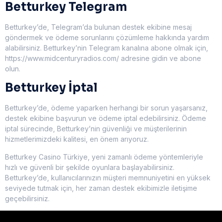
Betturkey Telegram
Betturkey’de, Telegram’da bulunan destek ekibine mesaj
göndermek ve ödeme sorunlarını çözümleme hakkında yardım
alabilirsiniz. Betturkey’nin Telegram kanalına abone olmak için,
https://www.midcenturyradios.com/ adresine gidin ve abone
olun.
Betturkey İptal
Betturkey’de, ödeme yaparken herhangi bir sorun yaşarsanız,
destek ekibine başvurun ve ödeme iptal edebilirsiniz. Ödeme
iptal sürecinde, Betturkey’nin güvenliği ve müşterilerinin
hizmetlerimizdeki kalitesi, en önem arıyoruz.
Betturkey Casino Türkiye, yeni zamanlı ödeme yöntemleriyle
hızlı ve güvenli bir şekilde oyunlara başlayabilirsiniz.
Betturkey’de, kullanıcılarınızın müşteri memnuniyetini en yüksek
seviyede tutmak için, her zaman destek ekibimizle iletişime
geçebilirsiniz.