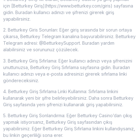
için [Betturkey Giriş](https://www.betturkey.com/giris) sayfasına
gidin. Buradan kullanıcı adınızı ve şifrenizi girerek giriş
yapabilirsiniz.
2. Betturkey Giris Sorunları: Eğer giriş sırasında bir sorun ortaya
çıkarsa, Betturkey Telegram kanalına başvurabilirsiniz. Betturkey
Telegram adresi: @BetturkeySupport. Buradan yardım
alabilirsiniz ve sorununuz çözülecek.
3. Betturkey Giriş Sıfırlama: Eğer kullanıcı adınızı veya şifrenizini
unuttunuzsa, Betturkey Giriş Sıfırlama sayfasına gidin. Buradan
kullanıcı adınızı veya e-posta adresinizi girerek sıfırlama linki
göndereceksiniz.
4. Betturkey Giriş Sıfırlama Linki Kullanma: Sıfırlama linkini
kullanarak yeni bir şifre belirleyebilirsiniz. Daha sonra Betturkey
Giriş sayfasında yeni şifrenizi kullanarak giriş yapabilirsiniz.
5. Betturkey Giriş Sonlandırma: Eğer Betturkey Casino’dan çıkış
yapmak istiyorsanız, Betturkey Giriş sayfasından çıkış
yapabilirsiniz. Eğer Betturkey Giriş Sıfırlama linkini kullandıysanız,
bu linkin geçerliliği sona erer.