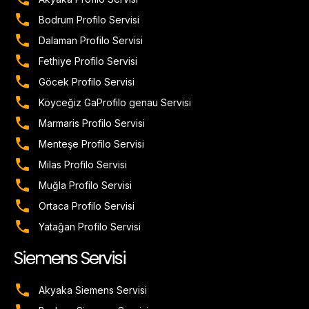
Bodrum Profilo Servisi
Dalaman Profilo Servisi
Fethiye Profilo Servisi
Göcek Profilo Servisi
Köyceğiz GaProfilo genau Servisi
Marmaris Profilo Servisi
Menteşe Profilo Servisi
Milas Profilo Servisi
Muğla Profilo Servisi
Ortaca Profilo Servisi
Yatağan Profilo Servisi
Siemens Servisi
Akyaka Siemens Servisi