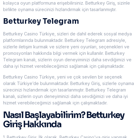
kolayca oyun platformuna erişebilirsiniz. Betturkey Giriş, sizinle
birlikte oynama sürecinizi hızlandırmak için tasarlanmıştır.
Betturkey Telegram
Betturkey Casino Türkiye, sizleri de dahil ederek sosyal medya
platformlarında bulunmaktadır. Betturkey Telegram adresiyle,
sizlerle iletişim kurmak ve sizlere yeni oyunları, seçenekleri ve
promosyonları hakkında bilgi vermek için kullanılır. Betturkey
Telegram kanalı, sizlerin oyun deneyiminizi daha sevdiğimizi ve
daha iyi hizmet verebileceğimizi sağlamak için çalışmaktadır.
Betturkey Casino Türkiye, yeni ve çok sevilen bir seçenek
olarak Türkiye’de bulunmaktadır. Betturkey Giriş, sizlerle oynama
sürecinizi hızlandırmak için tasarlanmıştır. Betturkey Telegram
kanalı, sizlerin oyun deneyiminizi daha sevdiğimizi ve daha iyi
hizmet verebileceğimizi sağlamak için çalışmaktadır.
Nasıl Başlayabilirim? Betturkey
Giriş Hakkında
1. Betturkey Giriş: İlk olarak, Betturkey Casino’ya giriş yapmak