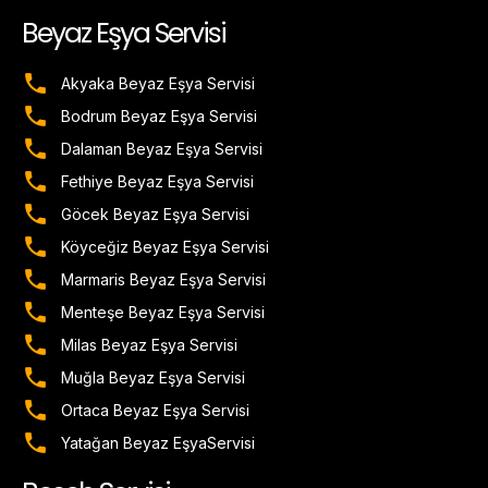
Beyaz Eşya Servisi
Akyaka Beyaz Eşya Servisi
Bodrum Beyaz Eşya Servisi
Dalaman Beyaz Eşya Servisi
Fethiye Beyaz Eşya Servisi
Göcek Beyaz Eşya Servisi
Köyceğiz Beyaz Eşya Servisi
Marmaris Beyaz Eşya Servisi
Menteşe Beyaz Eşya Servisi
Milas Beyaz Eşya Servisi
Muğla Beyaz Eşya Servisi
Ortaca Beyaz Eşya Servisi
Yatağan Beyaz EşyaServisi