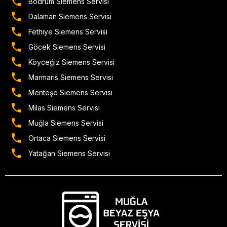
Bodrum Siemens Servisi
Dalaman Siemens Servisi
Fethiye Siemens Servisi
Göcek Siemens Servisi
Köyceğiz Siemens Servisi
Marmaris Siemens Servisi
Menteşe Siemens Servisi
Milas Siemens Servisi
Muğla Siemens Servisi
Ortaca Siemens Servisi
Yatağan Siemens Servisi