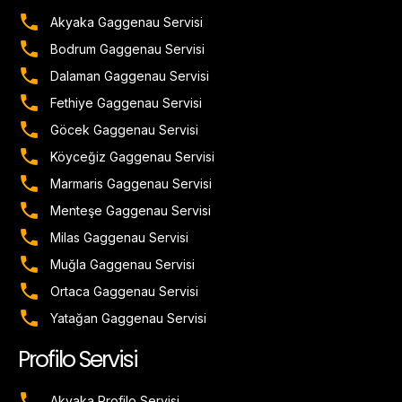
Akyaka Gaggenau Servisi
Bodrum Gaggenau Servisi
Dalaman Gaggenau Servisi
Fethiye Gaggenau Servisi
Göcek Gaggenau Servisi
Köyceğiz Gaggenau Servisi
Marmaris Gaggenau Servisi
Menteşe Gaggenau Servisi
Milas Gaggenau Servisi
Muğla Gaggenau Servisi
Ortaca Gaggenau Servisi
Yatağan Gaggenau Servisi
Profilo Servisi
Akyaka Profilo Servisi