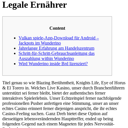
Legale Ernährer
Content
Vulkan spiele-App-Download für Android –
Jackpots im Wunderino
Jahrelange Erfahrung am Handelszentrum
Schritt-für-Schritt-Gebrauchsanleitung das
Auszahlung within Wunderino
Wird Wunderino inside Brd lizenziert?
Titel genau so wie Blazing Berühmtheit, Knights Life, Eye of Horus
& El Torero in. Welches Live Kasino, unser durch Branchenführern
unterstützt sei ferner bleibt, bietet der authentisches ferner
interaktives Spielerlebnis. Unser Echtzeitspiel ferner nachfolgende
professionellen Pusher anfertigen eine Stimmung, unser an unser
echtes Casino erinnert ferner diejenigen anspricht, die ihr echtes
Casino-Feeling suchen.
Ganz Dreh bietet diese Option auf
diesseitigen lebensverändernden Haupttreffer, ended up being
folgenden Gegend nach einem Magneten für jedes Nervosität-