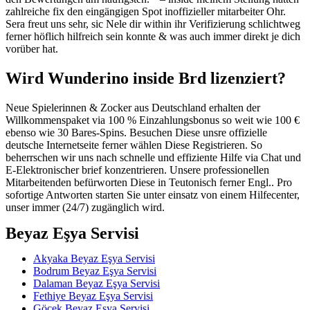
zahlreiche fix den eingängigen Spot inoffizieller mitarbeiter Ohr.
Sera freut uns sehr, sic Nele dir within ihr Verifizierung schlichtweg
ferner höflich hilfreich sein konnte & was auch immer direkt je dich
vorüber hat.
Wird Wunderino inside Brd lizenziert?
Neue Spielerinnen & Zocker aus Deutschland erhalten der
Willkommenspaket via 100 % Einzahlungsbonus so weit wie 100 €
ebenso wie 30 Bares-Spins. Besuchen Diese unsre offizielle
deutsche Internetseite ferner wählen Diese Registrieren. So
beherrschen wir uns nach schnelle und effiziente Hilfe via Chat und
E-Elektronischer brief konzentrieren. Unsere professionellen
Mitarbeitenden befürworten Diese in Teutonisch ferner Engl.. Pro
sofortige Antworten starten Sie unter einsatz von einem Hilfecenter,
unser immer (24/7) zugänglich wird.
Beyaz Eşya Servisi
Akyaka Beyaz Eşya Servisi
Bodrum Beyaz Eşya Servisi
Dalaman Beyaz Eşya Servisi
Fethiye Beyaz Eşya Servisi
Göcek Beyaz Eşya Servisi