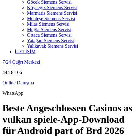
Göcek Siemens Servisi
Köyceğiz Siemens Servisi
Marmaris Siemens Servisi
Menteşe Siemens Servisi
Milas Siemens Servisi
Muğla Siemens Servisi
Ortaca Siemens Servisi
Yatağan Siemens Servisi
Yalıkavak Siemens Servisi
İLETİŞİM
7/24 Çağrı Merkezi
444 8 166
Online Danışma
WhatsApp
Beste Angeschlossen Casinos as
vulkan spiele-App-Download
für Android part of Brd 2026