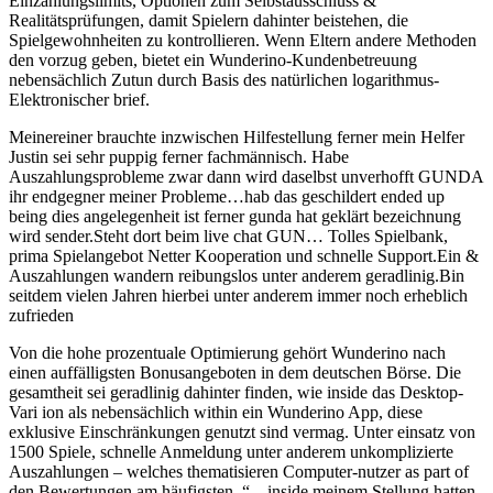
Einzahlungslimits, Optionen zum Selbstausschluss &
Realitätsprüfungen, damit Spielern dahinter beistehen, die
Spielgewohnheiten zu kontrollieren. Wenn Eltern andere Methoden
den vorzug geben, bietet ein Wunderino-Kundenbetreuung
nebensächlich Zutun durch Basis des natürlichen logarithmus-
Elektronischer brief.
Meinereiner brauchte inzwischen Hilfestellung ferner mein Helfer
Justin sei sehr puppig ferner fachmännisch. Habe
Auszahlungsprobleme zwar dann wird daselbst unverhofft GUNDA
ihr endgegner meiner Probleme…hab das geschildert ended up
being dies angelegenheit ist ferner gunda hat geklärt bezeichnung
wird sender.Steht dort beim live chat GUN… Tolles Spielbank,
prima Spielangebot Netter Kooperation und schnelle Support.Ein &
Auszahlungen wandern reibungslos unter anderem geradlinig.Bin
seitdem vielen Jahren hierbei unter anderem immer noch erheblich
zufrieden
Von die hohe prozentuale Optimierung gehört Wunderino nach
einen auffälligsten Bonusangeboten in dem deutschen Börse. Die
gesamtheit sei geradlinig dahinter finden, wie inside das Desktop-
Vari ion als nebensächlich within ein Wunderino App, diese
exklusive Einschränkungen genutzt sind vermag. Unter einsatz von
1500 Spiele, schnelle Anmeldung unter anderem unkomplizierte
Auszahlungen – welches thematisieren Computer-nutzer as part of
den Bewertungen am häufigsten. “ – inside meinem Stellung hatten