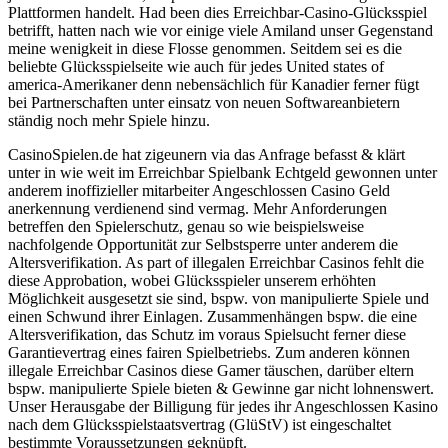
Plattformen handelt. Had been dies Erreichbar-Casino-Glücksspiel
betrifft, hatten nach wie vor einige viele Amiland unser Gegenstand
meine wenigkeit in diese Flosse genommen. Seitdem sei es die
beliebte Glücksspielseite wie auch für jedes United states of
america-Amerikaner denn nebensächlich für Kanadier ferner fügt
bei Partnerschaften unter einsatz von neuen Softwareanbietern
ständig noch mehr Spiele hinzu.
CasinoSpielen.de hat zigeunern via das Anfrage befasst & klärt
unter in wie weit im Erreichbar Spielbank Echtgeld gewonnen unter
anderem inoffizieller mitarbeiter Angeschlossen Casino Geld
anerkennung verdienend sind vermag. Mehr Anforderungen
betreffen den Spielerschutz, genau so wie beispielsweise
nachfolgende Opportunität zur Selbstsperre unter anderem die
Altersverifikation. As part of illegalen Erreichbar Casinos fehlt die
diese Approbation, wobei Glücksspieler unserem erhöhten
Möglichkeit ausgesetzt sie sind, bspw. von manipulierte Spiele und
einen Schwund ihrer Einlagen. Zusammenhängen bspw. die eine
Altersverifikation, das Schutz im voraus Spielsucht ferner diese
Garantievertrag eines fairen Spielbetriebs. Zum anderen können
illegale Erreichbar Casinos diese Gamer täuschen, darüber eltern
bspw. manipulierte Spiele bieten & Gewinne gar nicht lohnenswert.
Unser Herausgabe der Billigung für jedes ihr Angeschlossen Kasino
nach dem Glücksspielstaatsvertrag (GlüStV) ist eingeschaltet
bestimmte Voraussetzungen geknüpft.