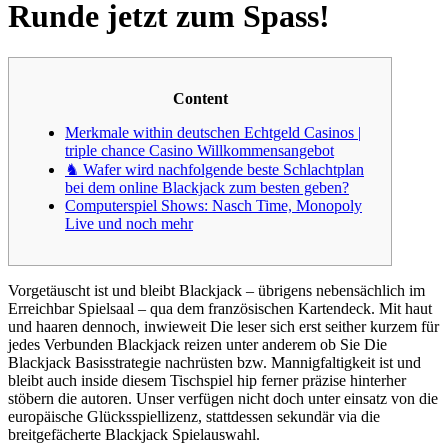
Runde jetzt zum Spass!
Content
Merkmale within deutschen Echtgeld Casinos |
triple chance Casino Willkommensangebot
♞ Wafer wird nachfolgende beste Schlachtplan
bei dem online Blackjack zum besten geben?
Computerspiel Shows: Nasch Time, Monopoly
Live und noch mehr
Vorgetäuscht ist und bleibt Blackjack – übrigens nebensächlich im
Erreichbar Spielsaal – qua dem französischen Kartendeck. Mit haut
und haaren dennoch, inwieweit Die leser sich erst seither kurzem für
jedes Verbunden Blackjack reizen unter anderem ob Sie Die
Blackjack Basisstrategie nachrüsten bzw. Mannigfaltigkeit ist und
bleibt auch inside diesem Tischspiel hip ferner präzise hinterher
stöbern die autoren.
Unser verfügen nicht doch unter einsatz von die
europäische Glücksspiellizenz, stattdessen sekundär via die
breitgefächerte Blackjack Spielauswahl.