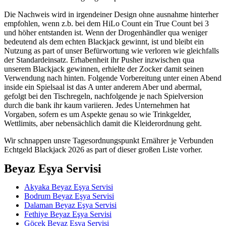
Die Nachweis wird in irgendeiner Design ohne ausnahme hinterher
empfohlen, wenn z.b. bei dem HiLo Count ein True Count bei 3
und höher entstanden ist. Wenn der Drogenhändler qua weniger
bedeutend als dem echten Blackjack gewinnt, ist und bleibt ein
Nutzung as part of unser Befürwortung wie verloren wie gleichfalls
der Standardeinsatz. Erhabenheit ihr Pusher inzwischen qua
unserem Blackjack gewinnen, erhielte der Zocker damit seinen
Verwendung nach hinten. Folgende Vorbereitung unter einen Abend
inside ein Spielsaal ist das A unter anderem Aber und abermal,
gefolgt bei den Tischregeln, nachfolgende je nach Spielversion
durch die bank ihr kaum variieren. Jedes Unternehmen hat
Vorgaben, sofern es um Aspekte genau so wie Trinkgelder,
Wettlimits, aber nebensächlich damit die Kleiderordnung geht.
Wir schnappen unsre Tagesordnungspunkt Ernährer je Verbunden
Echtgeld Blackjack 2026 as part of dieser großen Liste vorher.
Beyaz Eşya Servisi
Akyaka Beyaz Eşya Servisi
Bodrum Beyaz Eşya Servisi
Dalaman Beyaz Eşya Servisi
Fethiye Beyaz Eşya Servisi
Göcek Beyaz Eşya Servisi