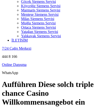
Göcek Siemens Servisi
Köyceğiz Siemens Servisi
Marmaris Siemens Servisi
Menteşe Siemens Servisi
Milas Siemens Servisi
Muğla Siemens Servisi
Ortaca Siemens Servisi
Yatağan Siemens Servisi
Yalıkavak Siemens Servisi
İLETİŞİM
7/24 Çağrı Merkezi
444 8 166
Online Danışma
WhatsApp
Aufführen Diese solch triple
chance Casino
Willkommensangebot ein