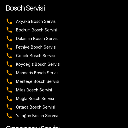
Bosch Servisi
Akyaka Bosch Servisi
Bodrum Bosch Servisi
Dalaman Bosch Servisi
Fethiye Bosch Servisi
Göcek Bosch Servisi
Köyceğiz Bosch Servisi
Marmaris Bosch Servisi
Menteşe Bosch Servisi
Milas Bosch Servisi
Muğla Bosch Servisi
Ortaca Bosch Servisi
Yatağan Bosch Servisi