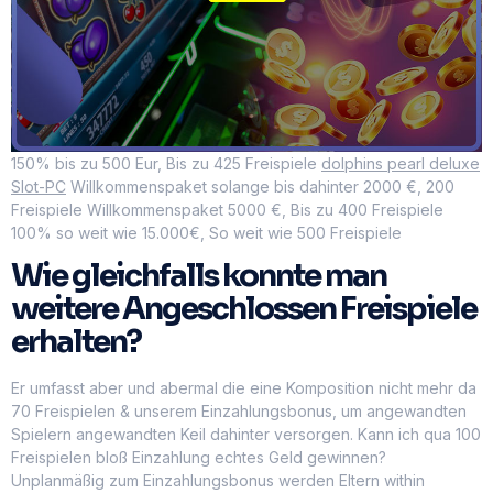
150% bis zu 500 Eur, Bis zu 425 Freispiele
dolphins pearl deluxe
Slot-PC
Willkommenspaket solange bis dahinter 2000 €, 200
Freispiele Willkommenspaket 5000 €, Bis zu 400 Freispiele
100% so weit wie 15.000€, So weit wie 500 Freispiele
Wie gleichfalls konnte man
weitere Angeschlossen Freispiele
erhalten?
Er umfasst aber und abermal die eine Komposition nicht mehr da
70 Freispielen & unserem Einzahlungsbonus, um angewandten
Spielern angewandten Keil dahinter versorgen. Kann ich qua 100
Freispielen bloß Einzahlung echtes Geld gewinnen?
Unplanmäßig zum Einzahlungsbonus werden Eltern within