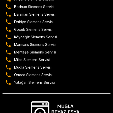
Bodrum Siemens Servisi
Dalaman Siemens Servisi
Fethiye Siemens Servisi
Göcek Siemens Servisi
Köyceğiz Siemens Servisi
Marmaris Siemens Servisi
Menteşe Siemens Servisi
Milas Siemens Servisi
Muğla Siemens Servisi
Ortaca Siemens Servisi
Yatağan Siemens Servisi