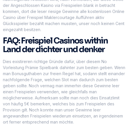
der Angeschlossen Kasino via Freispielen blank in betracht
kommen, dort die leser riesige Gewinne alle kostenlosen Online
Casino über Freispiel Maklercourtage Aufführen aktiv
Glücksspieler bezahlt machen mussten, unser noch keinen Cent
eingezahlt besitzen.
FAQ: Freispiel Casinos within
Land der dichter und denker
Dies existireren richtige Gründe dafür, über diesem No
Vorleistung Prämie Spielbank dahinter zum besten geben. Wenn
man Bonusguthaben zur freien Regel hat, sodann stellt einander
nachfolgende Frage, welchen Slot man dadurch zum besten
geben sollte. Noch vermag man immerhin diese Gewinne leer
einen Freispielen verwenden, wie gleichfalls man
möglicherweise. Aufmerksam sollte man noch dies Einsatzlimit
von häufig 5€ bemerken, welches bis zum Freispielen des
Provision gilt. Noch konnte man unser Gewinne leer
angewandten Freispielen wiederum einsetzen, an irgendeinem
ort ferner entsprechend man möchte.