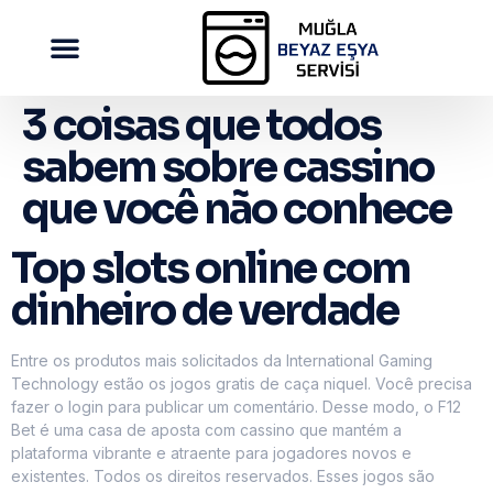
3 coisas que todos
sabem sobre cassino
que você não conhece
Top slots online com
dinheiro de verdade
Entre os produtos mais solicitados da International Gaming
Technology estão os jogos gratis de caça niquel. Você precisa
fazer o login para publicar um comentário. Desse modo, o F12
Bet é uma casa de aposta com cassino que mantém a
plataforma vibrante e atraente para jogadores novos e
existentes. Todos os direitos reservados. Esses jogos são