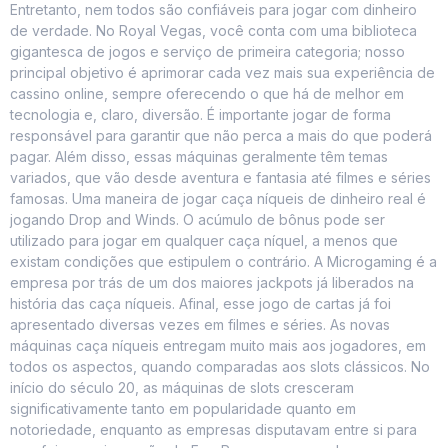
Entretanto, nem todos são confiáveis para jogar com dinheiro
de verdade. No Royal Vegas, você conta com uma biblioteca
gigantesca de jogos e serviço de primeira categoria; nosso
principal objetivo é aprimorar cada vez mais sua experiência de
cassino online, sempre oferecendo o que há de melhor em
tecnologia e, claro, diversão. É importante jogar de forma
responsável para garantir que não perca a mais do que poderá
pagar. Além disso, essas máquinas geralmente têm temas
variados, que vão desde aventura e fantasia até filmes e séries
famosas. Uma maneira de jogar caça níqueis de dinheiro real é
jogando Drop and Winds. O acúmulo de bônus pode ser
utilizado para jogar em qualquer caça níquel, a menos que
existam condições que estipulem o contrário. A Microgaming é a
empresa por trás de um dos maiores jackpots já liberados na
história das caça níqueis. Afinal, esse jogo de cartas já foi
apresentado diversas vezes em filmes e séries. As novas
máquinas caça níqueis entregam muito mais aos jogadores, em
todos os aspectos, quando comparadas aos slots clássicos. No
início do século 20, as máquinas de slots cresceram
significativamente tanto em popularidade quanto em
notoriedade, enquanto as empresas disputavam entre si para