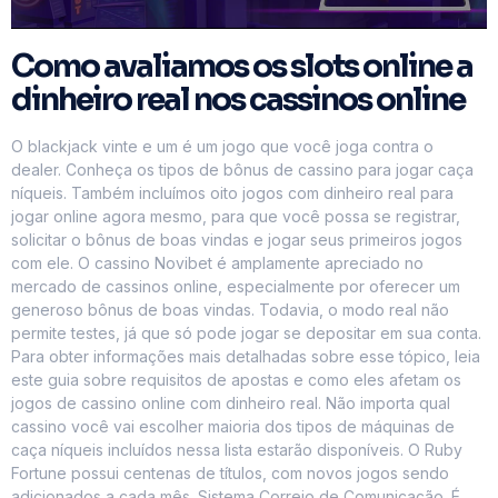
Como avaliamos os slots online a
dinheiro real nos cassinos online
O blackjack vinte e um é um jogo que você joga contra o
dealer. Conheça os tipos de bônus de cassino para jogar caça
níqueis. Também incluímos oito jogos com dinheiro real para
jogar online agora mesmo, para que você possa se registrar,
solicitar o bônus de boas vindas e jogar seus primeiros jogos
com ele. O cassino Novibet é amplamente apreciado no
mercado de cassinos online, especialmente por oferecer um
generoso bônus de boas vindas. Todavia, o modo real não
permite testes, já que só pode jogar se depositar em sua conta.
Para obter informações mais detalhadas sobre esse tópico, leia
este guia sobre requisitos de apostas e como eles afetam os
jogos de cassino online com dinheiro real. Não importa qual
cassino você vai escolher maioria dos tipos de máquinas de
caça níqueis incluídos nessa lista estarão disponíveis. O Ruby
Fortune possui centenas de títulos, com novos jogos sendo
adicionados a cada mês. Sistema Correio de Comunicação. É