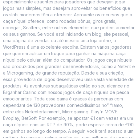
especialmente atraentes para jogadores que desejam jogar
jogos mais simples, mas desejam aproveitar os benefícios que
os slots modernos têm a oferecer. Aproveite os recursos que a
caça níquel oferece, como rodadas bônus, giros grátis,
coringas, Scatters, entre outros elementos que podem aumentar
os seus ganhos. Se você está iniciando um blog, site pessoal,
uma página de vendas ou até mesmo uma loja online, o
WordPress é uma excelente escolha. Existem vários jogadores
que querem aplicar um truque para ganhar na máquina caça
níquel pelo celular, além do computador. Os jogos caça níqueis
são produzidos por grandes desenvolvedoras, como a NetEnt e
a Microgaming, de grande reputação. Desde a sua criação,
essa provedora de jogos desenvolveu uma vasta variedade de
produtos. As aventuras subaquáticas estão ao seu alcance no
Brganhar Casino com nossos jogos de caça níqueis de pesca
emocionantes. Toda essa gama é graças às parcerias com
cependant de 130 provedores conhecidíssimos no” “ramo,
entre eles Netentertainment, Microgaming, Play`n MOVE,
Evoplay, BetSoft. Por exemplo, se apostar €1 cem vezes em um
caça níqueis com um RTP de 90%, pode esperar cerca de €90
em ganhos ao longo do tempo. A seguir, você terá acesso a um
ranking de cassinos online confiáveis, com milhares de jogos e