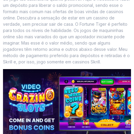
um depósito para liberar o saldo promocional, sendo esse o
formato mais comum nas ofertas de boas vindas de cassinos
online. Descubra a sensação de estar em um cassino de
verdade, sem precisar sair de casa. O Fortune Tiger é perfeito
para todos os níveis de habilidade. Os jogos de maquininhas
online são mais variados do que um apostador iniciante pode
imaginar. Mas esse é o valor médio, sendo que alguns
jogadores têm retorno acima e outros abaixo desse valor. Meu
método de pagamento preferido para depósitos e retiradas é o
Skrill e, por isso, jogo somente em cassinos Skrill.