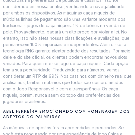
colocadas na preferência de públicos e cassinos. Isso foi
considerado em nossa análise, verificando a navegabilidade
por ambos os dispositivos. As máquinas caça níqueis de
múltiplas linhas de pagamento são uma variante moderna dos
tradicionais jogos de caça níqueis. 1% de bónus na venda de
pele. Provavelmente, pagará um alto preço por violar a lei. No
entanto, isso não afeta nossas classificações e avaliações, que
permanecem 100% imparciais e independentes. Além disso, a
tecnologia RNG garante aleatoriedade dos resultados. Por meio
dele e do site oficial, os clientes podem encontrar novos slots
variados. Para quem é esse jogo de caça níqueis. Cada opção
tem a sua peculiaridade. Traduzindo para números, vamos
considerar um RTP de 99%. Nos cassinos com dinheiro real que
analisamos, também notamos que todos são comprometidos
com o Jogo Responsável e com a transparência. Os caça
níqueis, porém, nunca saem do topo das preferências dos
jogadores brasileiros.
ABEL FERREIRA EMOCIONADO COM HOMENAGEM DOS
ADEPTOS DO PALMEIRAS
As máquinas de apostas foram apreendidas e periciadas. Se
você está procurando por uma experiência de jogo única e