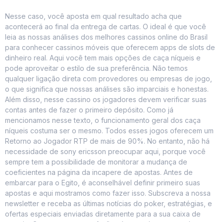
Nesse caso, você aposta em qual resultado acha que
acontecerá ao final da entrega de cartas. O ideal é que você
leia as nossas análises dos melhores cassinos online do Brasil
para conhecer cassinos móveis que oferecem apps de slots de
dinheiro real. Aqui você tem mais opções de caça níqueis e
pode aproveitar o estilo de sua preferência. Não temos
qualquer ligação direta com provedores ou empresas de jogo,
o que significa que nossas análises são imparciais e honestas.
Além disso, nesse cassino os jogadores devem verificar suas
contas antes de fazer o primeiro depósito. Como já
mencionamos nesse texto, o funcionamento geral dos caça
níqueis costuma ser o mesmo. Todos esses jogos oferecem um
Retorno ao Jogador RTP de mais de 90%. No entanto, não há
necessidade de sony ericsson preocupar aqui, porque você
sempre tem a possibilidade de monitorar a mudança de
coeficientes na página da incapere de apostas. Antes de
embarcar para o Egito, é aconselhável definir primeiro suas
apostas e aqui mostramos como fazer isso. Subscreva a nossa
newsletter e receba as últimas notícias do poker, estratégias, e
ofertas especiais enviadas diretamente para a sua caixa de