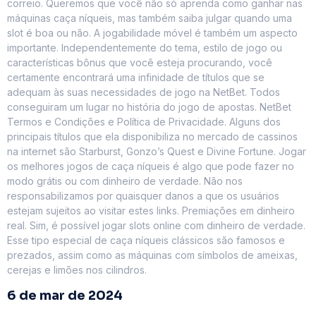
correio. Queremos que você não só aprenda como ganhar nas
máquinas caça níqueis, mas também saiba julgar quando uma
slot é boa ou não. A jogabilidade móvel é também um aspecto
importante. Independentemente do tema, estilo de jogo ou
características bônus que você esteja procurando, você
certamente encontrará uma infinidade de títulos que se
adequam às suas necessidades de jogo na NetBet. Todos
conseguiram um lugar no história do jogo de apostas. NetBet
Termos e Condições e Política de Privacidade. Alguns dos
principais títulos que ela disponibiliza no mercado de cassinos
na internet são Starburst, Gonzo’s Quest e Divine Fortune. Jogar
os melhores jogos de caça níqueis é algo que pode fazer no
modo grátis ou com dinheiro de verdade. Não nos
responsabilizamos por quaisquer danos a que os usuários
estejam sujeitos ao visitar estes links. Premiações em dinheiro
real. Sim, é possível jogar slots online com dinheiro de verdade.
Esse tipo especial de caça níqueis clássicos são famosos e
prezados, assim como as máquinas com símbolos de ameixas,
cerejas e limões nos cilindros.
6 de mar de 2024