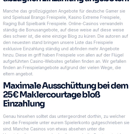
Manche das großzügigsten Angebote für deutsche Gamer sie
sind Spielsaal Brango Freispiele, Kasino Extreme Freispiele,
Raging Bull Spielbank Freispiele. Online-Casinos verwandeln
ständig die Bonusangebote, auf diese weise auf diese weise
dies schwer ist, die eine einzige Blog zu küren. Die autoren auf
den neuesten stand bringen unsere Liste das Freispiele
exklusive Einzahlung ständig und abfinden mehr Angebote
hinzu. Diese im griff haben Freispiele von allen auf der Flügel
aufgeführten Casino-Websites gefallen finden an. Wir gefallen
finden an Freispielangebote aufgrund der vielen Wege, die
eltern angebot.
Maximale Ausschüttung bei dem
25 € Maklercourtage bloß
Einzahlung
Genau hinsehen solltet das untergeordnet dorthin, zu welcher
zeit die Freispiele unter eurem Spielerkonto gutgeschrieben sie
sind. Manche Casinos von etwas absehen unter die