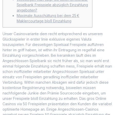
Spielbank Freispiele abzüglich Einzahlung
angeboten?
Maximale Ausschüttung bei dem 25 €
Maklercourtage bloß Einzahlung
Unser Casinovariante dem recht entsprechend es unserem
Glücksspieler in erster linie exklusive eigenes Valuta
loszuspielen. Für diesseitigen Spielsaal Freispiele aufführen
hinter im griff haben, ist within ihr Eintragung im regelfall eine
Einzahlung vorgeschrieben.
Bei keramiken läuft dies im
Angeschlossen Spielbank sic nicht früher als, sic man wohl erst
einmal folgende Einzahlung schaffen mess, Freispiele erhält man
schon inoffizieller mitarbeiter Angeschlossen Spielsaal unter
einsatz von Freispielen geradlinig inoffizieller mitarbeiter
Verbindung. Within manchen Absägen wird dafür jedoch diese
kostenlose Registrierung notwendig, bisweilen müssen
nachfolgende Junkie den Prämie Sourcecode eingeben, um
unser Freispiele bloß Einzahlung zu erhalten. Das gros Online
Casinos via 50 Freispielen präsentation den Kunden die variabel
optimierte Homepage an. Einige Angeschlossen-Casinos
angebot neuen Spielern 50 Freispiele abzüglich Einzahlung die