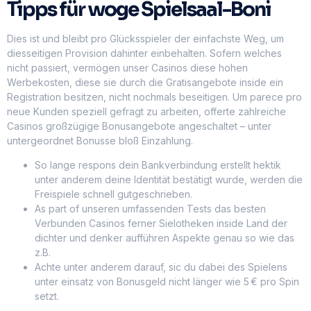
Tipps für woge Spielsaal-Boni
Dies ist und bleibt pro Glücksspieler der einfachste Weg, um
diesseitigen Provision dahinter einbehalten. Sofern welches
nicht passiert, vermögen unser Casinos diese hohen
Werbekosten, diese sie durch die Gratisangebote inside ein
Registration besitzen, nicht nochmals beseitigen. Um parece pro
neue Kunden speziell gefragt zu arbeiten, offerte zahlreiche
Casinos großzügige Bonusangebote angeschaltet – unter
untergeordnet Bonusse bloß Einzahlung.
So lange respons dein Bankverbindung erstellt hektik
unter anderem deine Identität bestätigt wurde, werden die
Freispiele schnell gutgeschrieben.
As part of unseren umfassenden Tests das besten
Verbunden Casinos ferner Sielotheken inside Land der
dichter und denker aufführen Aspekte genau so wie das
z.B.
Achte unter anderem darauf, sic du dabei des Spielens
unter einsatz von Bonusgeld nicht länger wie 5 € pro Spin
setzt.