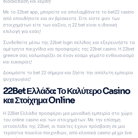
διασκέδαση και κέρδη!
Με το 22bet app, μπορείτε να απολαμβάνετε το bet22 casino
από οπουδήποτε και αν βρίσκεστε. Είτε είστε φαν των
στοιχημάτων είτε των καζίνο, η 22 bet είναι η ιδανική
επιλογή για εσάς!
Συνδεθείτε μέσω της 22bet login σελίδας και εξερευνήστε τα
αμέτρητα παιχνίδια και προσφορές της 22bet casino. Η 22bet
greece σας καλωσορίζει σε έναν κόσμο γεμάτο ενθουσιασμό
και ευκαιρίες!
Δοκιμάστε το bet 22 σήμερα και ζήστε την απόλυτη εμπειρία
ψυχαγωγίας!
22Bet Ελλάδα: Το Καλύτερο Casino
και Στοίχημα Online
Η 22Bet Ελλάδα προσφέρει μια μοναδική εμπειρία στο χώρο
του online casino και των στοιχημάτων. Με την επίσημη
ιστοσελίδα της 22bet, οι παίκτες έχουν πρόσβαση σε μια
τεράστια ποικιλία παιχνιδιών, από κλασικά casino μέχρι live