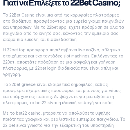
Γιατί να Επιλέξετε το 22Bet Casino;
Το 22Bet Casino είναι μια από τις κορυφαίες πλατφόρμες
στο διαδίκτυο, προσφέροντας μια ευρεία γκάμα παιχνιδιών
και υπηρεσιών. Με το 22bet app, έχετε πρόσβαση σε όλα τα
παιχνίδια από το κινητό σας, κάνοντας την εμπειρία σας
ακόμα πιο εύκολη και διασκεδαστική.
Η 22bet top προσφορά περιλαμβάνει live καζίνο, αθλητικά
στοιχήματα και εκατοντάδες slot machines. Επιλέγοντας το
22βετ, αποκτάτε πρόσβαση σε μια ασφαλή και γρήγορη
πλατφόρμα, με 22bet login διαδικασία που είναι απλή και
γρήγορη.
Το 22bet greece είναι εξαιρετικά δημοφιλές, καθώς
προσφέρει εξαιρετικές προσφορές και μπόνους για νέους
και υπάρχοντες παίκτες. Αν ψάχνετε για μια αξιόπιστη
πλατφόρμα, το bet22 είναι η ιδανική επιλογή για εσάς.
Με το bet22 casino, μπορείτε να απολαύσετε υψηλής
ποιότητας γραφικά και ρεαλιστικές εμπειρίες παιχνιδιού. Το
22 bet είναι γνωστό για την εξαιρετική του υποστήριξη