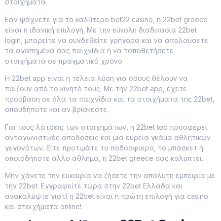
στοιχήματα.
Εάν ψάχνετε για το καλύτερο bet22 casino, η 22bet greece
είναι η ιδανική επιλογή. Με την εύκολη διαδικασία 22bet
login, μπορείτε να συνδεθείτε γρήγορα και να απολαύσετε
τα αγαπημένα σας παιχνίδια ή να τοποθετήσετε
στοιχήματα σε πραγματικό χρόνο.
Η 22bet app είναι η τέλεια λύση για όσους θέλουν να
παίζουν από το κινητό τους. Με την 22bet app, έχετε
πρόσβαση σε όλα τα παιχνίδια και τα στοιχήματα της 22bet,
οπουδήποτε και αν βρίσκεστε.
Για τους λάτρεις των στοιχημάτων, η 22bet top προσφέρει
ανταγωνιστικές αποδόσεις και μια ευρεία γκάμα αθλητικών
γεγονότων. Είτε προτιμάτε το ποδόσφαιρο, το μπάσκετ ή
οποιοδήποτε άλλο άθλημα, η 22bet greece σας καλύπτει.
Μην χάνετε την ευκαιρία να ζήσετε την απόλυτη εμπειρία με
την 22bet. Εγγραφείτε τώρα στην 22bet Ελλάδα και
ανακαλύψτε γιατί η 22bet είναι η πρώτη επιλογή για casino
και στοιχήματα online!