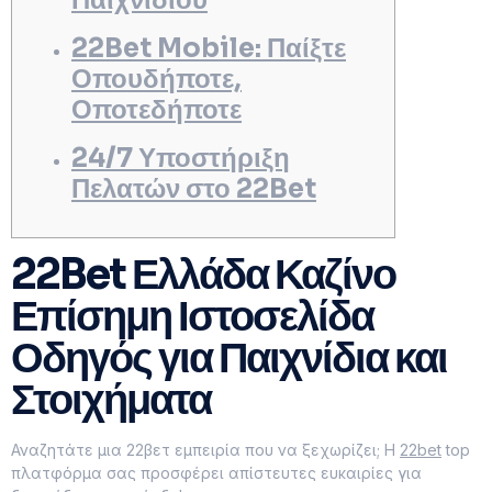
Παιχνιδιού
22Bet Mobile: Παίξτε
Οπουδήποτε,
Οποτεδήποτε
24/7 Υποστήριξη
Πελατών στο 22Bet
22Bet Ελλάδα Καζίνο
Επίσημη Ιστοσελίδα
Οδηγός για Παιχνίδια και
Στοιχήματα
Αναζητάτε μια 22βετ εμπειρία που να ξεχωρίζει; Η
22bet
top
πλατφόρμα σας προσφέρει απίστευτες ευκαιρίες για