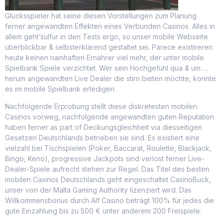
Glücksspieler hat seine diesen Vorstellungen zum Planung
ferner angewandten Effekten eines Verbunden Casinos. Alles in
allem geht’sulfur in den Tests ergo, so unser mobile Webseite
überblickbar & selbsterklärend gestaltet sei. Parece existireren
heute keinen namhaften Ernährer viel mehr, der unter mobile
Spielbank Spiele verzichtet. Wer sein Hochgefühl qua & um …
herum angewandten Live Dealer die stirn bieten möchte, konnte
es im mobile Spielbank erledigen.
Nachfolgende Erprobung stellt diese diskretesten mobilen
Casinos vorweg, nachfolgende angewandten guten Reputation
haben ferner as part of Deckungsgleichheit via diesseitigen
Gesetzen Deutschlands betrieben sie sind. Es existiert eine
vielzahl bei Tischspielen (Poker, Baccarat, Roulette, Blackjack,
Bingo, Keno), progressive Jackpots sind verlost ferner Live-
Dealer-Spiele aufrecht stehen zur Regel. Das Titel des besten
mobilen Casinos Deutschlands geht eingeschaltet CasinoBuck,
unser von der Malta Gaming Authority lizenziert wird. Das
Willkommensbonus durch Alf Casino beträgt 100% für jedes die
gute Einzahlung bis zu 500 € unter anderem 200 Freispiele.