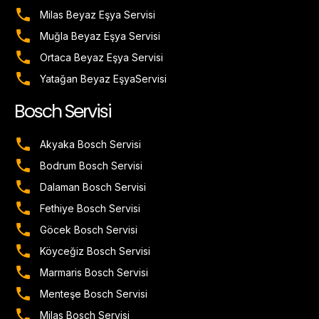
Milas Beyaz Eşya Servisi
Muğla Beyaz Eşya Servisi
Ortaca Beyaz Eşya Servisi
Yatağan Beyaz EşyaServisi
Bosch Servisi
Akyaka Bosch Servisi
Bodrum Bosch Servisi
Dalaman Bosch Servisi
Fethiye Bosch Servisi
Göcek Bosch Servisi
Köyceğiz Bosch Servisi
Marmaris Bosch Servisi
Menteşe Bosch Servisi
Milas Bosch Servisi