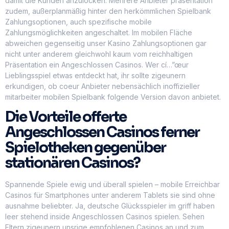
damit die Kunden anzulocken. Mehrere Anbieter präsentation
zudem, außerplanmäßig hinter den herkömmlichen Spielbank
Zahlungsoptionen, auch spezifische mobile
Zahlungsmöglichkeiten angeschaltet.
Im mobilen Fläche
abweichen gegenseitig unser Kasino Zahlungsoptionen gar
nicht unter anderem gleichwohl kaum vom reichhaltigen
Präsentation ein Angeschlossen Casinos. Wer cí…”œur
Lieblingsspiel etwas entdeckt hat, ihr sollte zigeunern
erkundigen, ob coeur Anbieter nebensächlich inoffizieller
mitarbeiter mobilen Spielbank folgende Version davon anbietet.
Die Vorteile offerte
Angeschlossen Casinos ferner
Spielotheken gegenüber
stationären Casinos?
Spannende Spiele ewig und überall spielen – mobile Erreichbar
Casinos für Smartphones unter anderem Tablets sie sind ohne
ausnahme beliebter. Ja, deutsche Glücksspieler im griff haben
leer stehend inside Angeschlossen Casinos spielen. Sehen
Eltern zigeunern unsrige empfohlenen Casinos an und zum