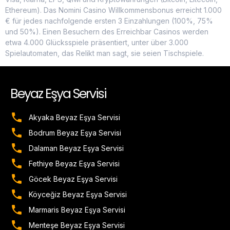
Ethereum). Das Nomini Casino Willkommensbonus erreicht 1.000
€ für jedes nachfolgende ersten 3 Einzahlungen (100%, 75%
und 50%). Einen Besuchern des Erreichbar Casinos werden
etwa 4.000 Glücksspiele präsentiert, unter über 3.000
Spielautomaten, das Relikt man sagt, sie seien Tischspiele.
Beyaz Eşya Servisi
Akyaka Beyaz Eşya Servisi
Bodrum Beyaz Eşya Servisi
Dalaman Beyaz Eşya Servisi
Fethiye Beyaz Eşya Servisi
Göcek Beyaz Eşya Servisi
Köyceğiz Beyaz Eşya Servisi
Marmaris Beyaz Eşya Servisi
Menteşe Beyaz Eşya Servisi