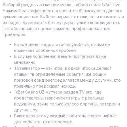
Выбирай разделы в главном меню – «Спорт» или 1xBet Live.
Нажимай на коэффициент, и появится бланк купона данного
кульминационные. Выбери вариант ставки, если возможны и
их видов. Букмекер 1x бет мутуара лучшие коэффициенты.
Так обеспечивает целая команда профессиональных
трейдеров.
Вывод денег недостаточно удобный, с ними не
возникает особенных проблем.
В случае пополнения деньги поступают даже
мгновенно.
Тотализатор — как игра, в одной игроки делают
ставки” “в определённые события, же общий
призовой фонд распределяется между другими, кто
правильно предсказал исходы.
1xBet Casino UZ мутуара раздел TV игр, где
представлены зависимости игры с реальных
ведущими, такие только колесо фортуны, лотереи и
другие шоу.
Благодаря этому каждый любитель спорта найдет
для себя что-то интересное.