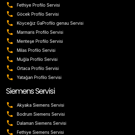
Fethiye Profilo Servisi
Göcek Profilo Servisi
Köyceğiz GaProfilo genau Servisi
Marmaris Profilo Servisi
Menteşe Profilo Servisi
Milas Profilo Servisi
Muğla Profilo Servisi
Ortaca Profilo Servisi
Yatağan Profilo Servisi
Siemens Servisi
Akyaka Siemens Servisi
Bodrum Siemens Servisi
Dalaman Siemens Servisi
Fethiye Siemens Servisi