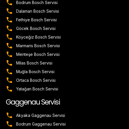
Bodrum Bosch Servisi
Dalaman Bosch Servisi
Fethiye Bosch Servisi
Göcek Bosch Servisi
Köyceğiz Bosch Servisi
Marmaris Bosch Servisi
Menteşe Bosch Servisi
Milas Bosch Servisi
Muğla Bosch Servisi
Ortaca Bosch Servisi
Yatağan Bosch Servisi
Gaggenau Servisi
Akyaka Gaggenau Servisi
Bodrum Gaggenau Servisi