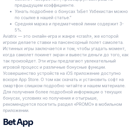
предыдущем коэффициенте.
Узнать подробнее о бонусах 1хБет Узбекистан можно
по ссылке в нашей статье.”
Средняя маржа и предматчевой линии содержит 3-
5%.
Aviatrix — это онлайн-игра и жанре «crash», же которой
игроки делаете ставки на пансенсорный полет самолета.
Истинных игры заключается и том, чтобы угадать момент,
когда самолет покинет экран и вывести деньги до того, как
так произойдет. Эти игры предлагают увлекательный
игровой процесс и различные бонусные функции.
Усовершенство устройств на iOS приложение доступно
вскоре App Store. О том как скачать и установить софт на
смартфон слишком подробно читайте и нашем материале.
Для получения более подробной информации о текущих
бонусах, условиях но получения и отыгрыше,
рекомендуется посетить раздел «PROMO» в мобильном
приложении.
Bet App