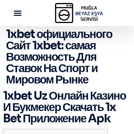
1xbet официального
Сайт 1xbet: самая
Возможность Для
Ставок На Спорт и
Мировом Рынке
1xbet Uz Онлайн Казино
И Букмекер Скачать 1x
Bet Приложение Apk