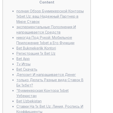
Content
полная Обзор Букмекерской Конторы
1xbet Uz: ваш Надежный Партнер в
Мире Ставок
экспериентальные Пополнения И
напрашивается Средств
никогда Под Рукой: Мобильное
Приложение 1xbet а Его Функции
Bet Bukmekerlik Kontori
Регистрация 1x Bet Uz
Bet App
Tv Игры
Bet Скачать
Депозит И напрашивается Денег
только Делать Разные вида Ставок В
Бк 1хбет?
“букмекерская Контора 1xbet
Узбекистан
Bet Uzbekistan
Ставки На 1x Bet Uz: Линия, Роспись И
Коэффициенты