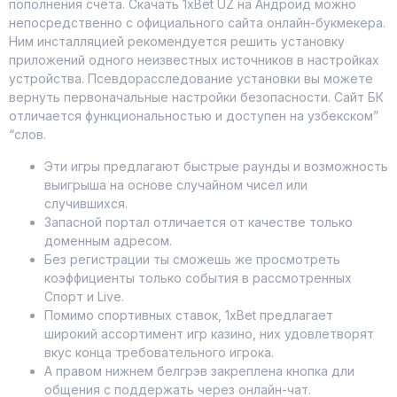
пополнения счёта. Скачать 1xBet UZ на Андроид можно
непосредственно с официального сайта онлайн-букмекера.
Ним инсталляцией рекомендуется решить установку
приложений одного неизвестных источников в настройках
устройства. Псевдорасследование установки вы можете
вернуть первоначальные настройки безопасности. Сайт БК
отличается функциональностью и доступен на узбекском”
“слов.
Эти игры предлагают быстрые раунды и возможность
выигрыша на основе случайном чисел или
случившихся.
Запасной портал отличается от качестве только
доменным адресом.
Без регистрации ты сможешь же просмотреть
коэффициенты только ​​события в рассмотренных
Спорт и Live.
Помимо спортивных ставок, 1xBet предлагает
широкий ассортимент игр казино, них удовлетворят
вкус конца требовательного игрока.
А правом нижнем белгрэв закреплена кнопка дли
общения с поддержать через онлайн-чат.