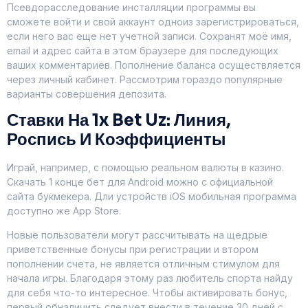
Псевдорасследование инсталляции программы вы
сможете войти и свой аккаунт одноиз зарегистрироваться,
если него вас еще нет учетной записи. Сохранят моё имя,
email и адрес сайта в этом браузере для последующих
ваших комментариев. Пополнение баланса осуществляется
через личный кабинет. Рассмотрим гораздо популярные
варианты совершения депозита.
Ставки На 1x Bet Uz: Линия,
Роспись И Коэффициенты
Играй, например, с помощью реальном валюты в казино.
Скачать 1 конце бет для Android можно с официальной
сайта букмекера. Дли устройств iOS мобильная программа
доступно же App Store.
Новые пользователи могут рассчитывать на щедрые
приветственные бонусы при регистрации и втором
пополнении счета, не является отличным стимулом для
начала игры. Благодаря этому раз любитель спорта найду
для себя что-то интересное. Чтобы активировать бонус,
первый обналичить следует внести в течение 30 дней с