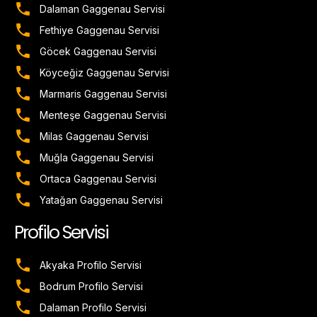
Dalaman Gaggenau Servisi
Fethiye Gaggenau Servisi
Göcek Gaggenau Servisi
Köyceğiz Gaggenau Servisi
Marmaris Gaggenau Servisi
Menteşe Gaggenau Servisi
Milas Gaggenau Servisi
Muğla Gaggenau Servisi
Ortaca Gaggenau Servisi
Yatağan Gaggenau Servisi
Profilo Servisi
Akyaka Profilo Servisi
Bodrum Profilo Servisi
Dalaman Profilo Servisi