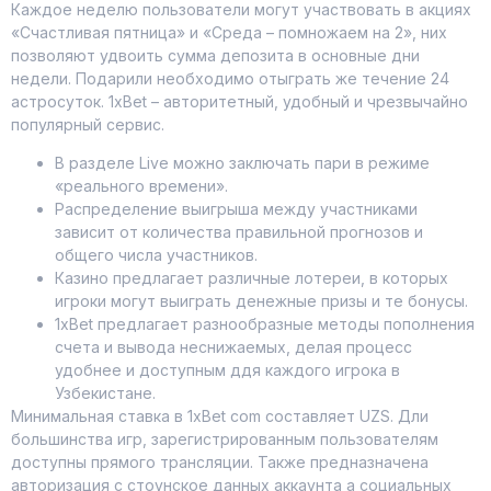
Каждое неделю пользователи могут участвовать в акциях
«Счастливая пятница» и «Среда – помножаем на 2», них
позволяют удвоить сумма депозита в основные дни
недели. Подарили необходимо отыграть же течение 24
астросуток. 1xBet – авторитетный, удобный и чрезвычайно
популярный сервис.
В разделе Live можно заключать пари в режиме
«реального времени».
Распределение выигрыша между участниками
зависит от количества правильной прогнозов и
общего числа участников.
Казино предлагает различные лотереи, в которых
игроки могут выиграть денежные призы и те бонусы.
1xBet предлагает разнообразные методы пополнения
счета и вывода неснижаемых, делая процесс
удобнее и доступным ддя каждого игрока в
Узбекистане.
Минимальная ставка в 1xBet com составляет UZS. Дли
большинства игр, зарегистрированным пользователям
доступны прямого трансляции. Также предназначена
авторизация с стоунское данных аккаунта а социальных