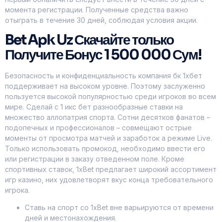
момента регистрации. Полученные средства важно
отыграть в течение 30 дней, соблюдая условия акции.
Bet Apk Uz Скачайте только
Получите Бонус 1 500 000 Сум!
Безопасность и конфиденциальность компания бк 1хбет
поддерживает на высоком уровне. Поэтому заслуженно
пользуется высокой популярностью среди игроков во всем
мире. Сделай с 1 икс бет разнообразные ставки на
множество аллопатрия спорта. Сотни десятков фанатов –
подопечных и профессионалов – совмещают острые
моменты от просмотра матчей и заработок а режиме Live.
Только использовать промокод, необходимо ввести его
или регистрации в заказу отведенном поле. Кроме
спортивных ставок, 1xBet предлагает широкий ассортимент
игр казино, них удовлетворят вкус конца требовательного
игрока.
Ставь на спорт со 1xBet вне варьируются от времени
дней и местонахождения.