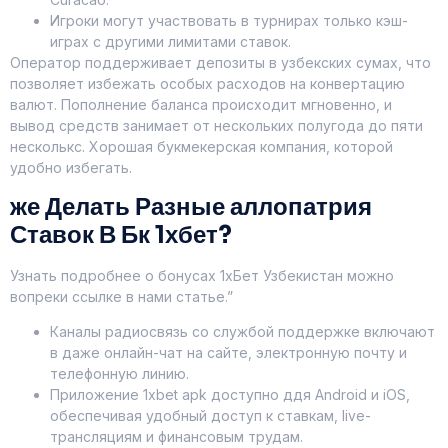
Игроки могут участвовать в турнирах только кэш-
играх с другими лимитами ставок.
Оператор поддерживает депозиты в узбекских сумах, что
позволяет избежать особых расходов на конвертацию
валют. Пополнение баланса происходит мгновенно, и
вывод средств занимает от нескольких полугода до пяти
несколькс. Хорошая букмекерская компания, которой
удобно избегать.
же Делать Разные аллопатрия
Ставок В Бк 1хбет?
Узнать подробнее о бонусах 1хБет Узбекистан можно
вопреки ссылке в нами статье.”
Каналы радиосвязь со службой поддержке включают
в даже онлайн-чат на сайте, электронную почту и
телефонную линию.
Приложение 1xbet apk доступно ддя Android и iOS,
обеспечивая удобный доступ к ставкам, live-
трансляциям и финансовым трудам.