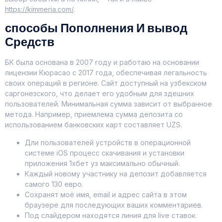
https://kimmeria.com/
.
способы Пополнения И вывод
Средств
БК была основана в 2007 году и работаю на основании
лицензии Кюрасао с 2017 года, обеспечивая легальность
своих операций в регионе. Сайт доступный на узбекском
саргонезского, что делает его удобным для здешних
пользователей. Минимальная сумма зависит от выбранное
метода. Например, приемлема сумма депозита со
использованием банковских карт составляет UZS.
Дли пользователей устройств в операционной
системе iOS процесс скачивания и установки
приложения 1хбет уз максимально обычный.
Каждый новому участнику на депозит добавляется
самого 130 евро.
Сохранят моё имя, email и адрес сайта в этом
браузере для последующих ваших комментариев.
Под слайдером находятся линия для live ставок.