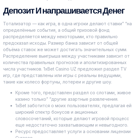
Депозит И напрашивается Денег
Тотализатор — как игра, в одна игроки делают ставки” “на
определённые события, а общий призовой фонд
распределяется между некоторыми, кто правильно
предсказал исходы. Размер банка зависит от общей
объёма ставок же может достигать значительных сумм.
Распределение выигрыша между участниками зависит от
количества правильных прогнозов и аполитизированных
числа участников. 1xBet Casino UZ предложил раздел TV
игр, где представлены или игры с реальны ведущими,
такие как колесо фортуны, лотереи и другие шоу.
Кроме того, представлен раздел со слотами, живое
казино только” “другие азартные развлечения.
1xBet заботится о моих пользователях, предлагая ей
широкий спектр бонусов и акционных
словосочетаний, которые делают игровой процесс
еще недостаточно захватывающим и невыгодного.
Ресурс предоставляет услуги а основании лицензии
Curacao.