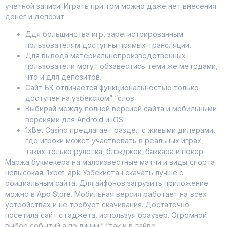
учетной записи. Играть при том можно даже нет внесения
денег и депозит.
Ддя большинства игр, зарегистрированным
пользователям доступны прямых трансляции.
Для вывода материальнопроизводственных
пользователи могут обзавестись теми же методами,
что и для депозитов.
Сайт БК отличается функциональностью только
доступен на узбекском” “слов.
Выбирай между полной версией сайта и мобильными
версиями для Android и iOS.
1xBet Casino предлагает раздел с живыми дилерами,
где игроки может участвовать в реальных играх,
таких только рулетка, блэкджек, баккара и покер.
Маржа букмекера на малоизвестные матчи и виды спорта
невысокая. 1xbet. apk Узбекистан скачать лучше с
официальным сайта. Для айфонов загрузить приложение
можно в App Store. Мобильная версия работает на всех
устройствах и не требует скачивания. Достаточно
посетила сайт с гаджета, используя браузер. Огромной
выбор событий а по линии,” “так и в лайве