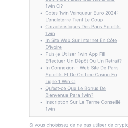
1win Ci?
Cotes 1win Vainqueur Euro 2024:
L’angleterre Tient Le Coup
Caractéristiques Des Paris Sportifs
1win
In Site Web Sur Internet En Côte
D’ivoire
Puis-je Utiliser 1win App Fill
Effectuer Un Dépôt Ou Un Retrait?
In Сonnexion – Web Site De Paris
Sportifs Et De On Line Casino En
Ligne 1 Win Сi
Qu’est-ce Que Le Bonus De
Bienvenue Para 1win?
Inscription Sur Le Terme Conseillé
1win
Si vous choisissez de ne pas utiliser de cry