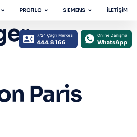
PROFILO
SIEMENS
İLETİŞİM
ger
7/24 Çağrı Merkezi
Online Danışma
444 8 166
WhatsApp
on Paris