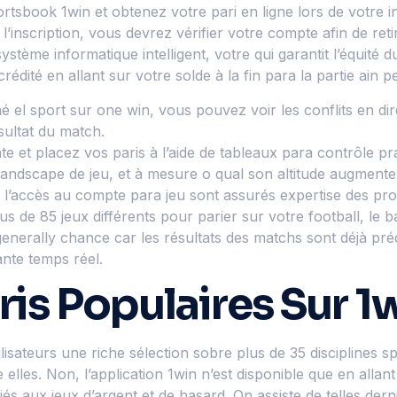
book 1win et obtenez votre pari en ligne lors de votre in
l’inscription, vous devrez vérifier votre compte afin de ret
stème informatique intelligent, votre qui garantit l’équité du
édité en allant sur votre solde à la fin para la partie ain pe
 el sport sur one win, vous pouvez voir les conflits en dire
sultat du match.
te et placez vos paris à l’aide de tableaux para contrôle pr
le landscape de jeu, et à mesure o qual son altitude augmen
 l’accès au compte para jeu sont assurés expertise des pr
us de 85 jeux différents pour parier sur votre football, le 
 generally chance car les résultats des matchs sont déjà pr
rante temps réel.
is Populaires Sur 1
ilisateurs une riche sélection sobre plus de 35 disciplines 
lles. Non, l’application 1win n’est disponible que en allant
és aux jeux d’argent et de hasard. On assiste de telles d