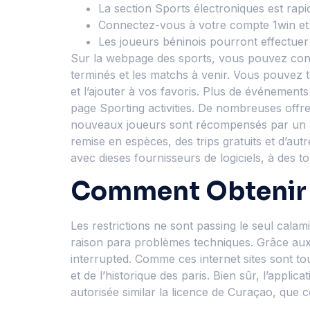
La section Sports électroniques est rapi
Connectez-vous à votre compte 1win et 
Les joueurs béninois pourront effectuer 
Sur la webpage des sports, vous pouvez consu
terminés et les matchs à venir. Vous pouvez 
et l’ajouter à vos favoris. Plus de événement
page Sporting activities. De nombreuses offr
nouveaux joueurs sont récompensés par un ad
remise en espèces, des trips gratuits et d’au
avec dieses fournisseurs de logiciels, à des to
Comment Obtenir 
Les restrictions ne sont passing le seul calamit
raison para problèmes techniques. Grâce aux s
interrupted. Comme ces internet sites sont tou
et de l’historique des paris. Bien sûr, l’appl
autorisée similar la licence de Curaçao, que ce 