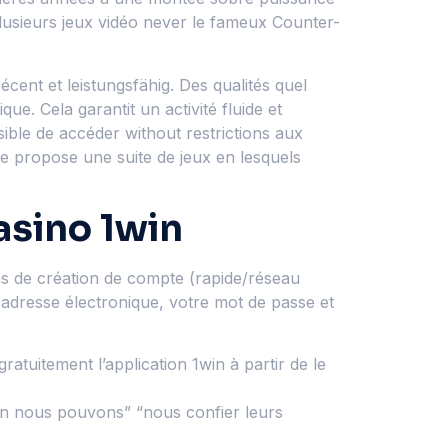
plusieurs jeux vidéo never le fameux Counter-
ent et leistungsfähig. Des qualités quel
ue. Cela garantit un activité fluide et
sible de accéder without restrictions aux
ire propose une suite de jeux en lesquels
asino 1win
ons de création de compte (rapide/réseau
 adresse électronique, votre mot de passe et
atuitement l’application 1win à partir de le
in nous pouvons” “nous confier leurs