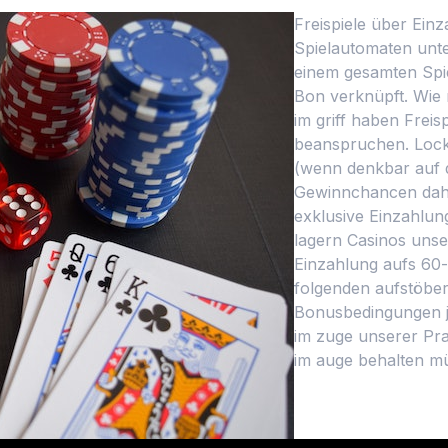
Freispiele über Ei
Spielautomaten unte
einem gesamten Spi
Bon verknüpft. Wi
im griff haben Freis
beanspruchen. Locke
(wenn denkbar auf 
Gewinnchancen dahin
exklusive Einzahlung
lagern Casinos unse
Einzahlung aufs 60-
folgenden aufstöber
Bonusbedingungen je
im zuge unserer Prax
im auge behalten m