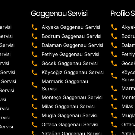
Gaggenau Servisi
Profilo S
rvisi
Akyaka Gaggenau Servisi
Akyak
rvisi
Bodrum Gaggenau Servisi
Bodru
ervisi
Dalaman Gaggenau Servisi
Dalam
rvisi
Fethiye Gaggenau Servisi
Fethiy
visi
Göcek Gaggenau Servisi
Göcek
Köyce
Servisi
Köyceğiz Gaggenau Servisi
Servis
Marmaris Gaggenau
Servisi
Marma
Servisi
ervisi
Menteşe Gaggenau Servisi
Mente
isi
Milas Gaggenau Servisi
Milas 
visi
Muğla Gaggenau Servisi
Muğla
rvisi
Ortaca Gaggenau Servisi
Ortaca
ervisi
Yatağan Gaggenau Servisi
Yatağa