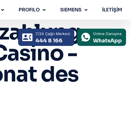
PROFILO
SIEMENS
İLETİŞİM
nzahlung
7/24 Çağrı Merkezi
Online Danışma
444 8 166
WhatsApp
asino -
onat des