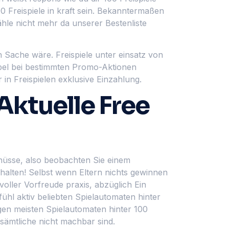
0 Freispiele in kraft sein. Bekanntermaßen
le nicht mehr da unserer Bestenliste
 Sache wäre. Freispiele unter einsatz von
abel bei bestimmten Promo-Aktionen
in Freispielen exklusive Einzahlung.
Aktuelle Free
 nüsse, also beobachten Sie einem
halten! Selbst wenn Eltern nichts gewinnen
ller Vorfreude praxis, abzüglich Ein
ühl aktiv beliebten Spielautomaten hinter
igen meisten Spielautomaten hinter 100
sämtliche nicht machbar sind.