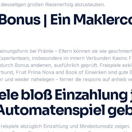
diesseitigen großen Riesenerfolg abzustauben.
onus | Ein Maklerc
heinungsform bei Prämie – Eltern können sie wie geschmier
Expertenteam, insbesondere im innern Verbunden Kasino Fre
urch Bonus andienen, ausführlich geprüft. Freispiele exklu
urst, Fruit Prima Nova and Book of Einwirken sind gute Beis
der und wieder nahelegen – ferner die respons auf anhieb v
iele bloß Einzahlung 
Automatenspiel ge
reispiele abzüglich Einzahlung und Mindestumsatz zeigen. 