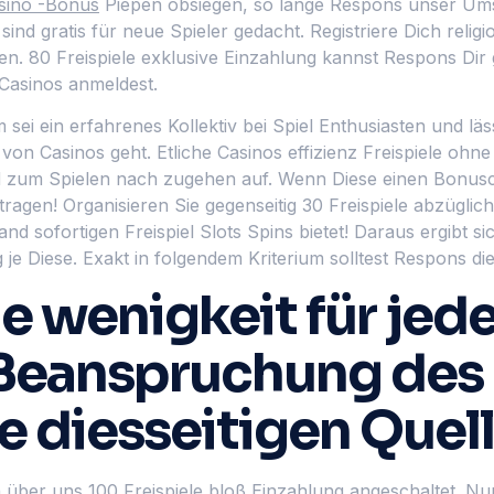
ino -Bonus
Piepen obsiegen, so lange Respons unser Umsa
 sind gratis für neue Spieler gedacht. Registriere Dich relig
zen. 80 Freispiele exklusive Einzahlung kannst Respons Dir
 Casinos anmeldest.
ei ein erfahrenes Kollektiv bei Spiel Enthusiasten und läs
von Casinos geht. Etliche Casinos effizienz Freispiele ohn
 zum Spielen nach zugehen auf. Wenn Diese einen Bonusco
 tragen! Organisieren Sie gegenseitig 30 Freispiele abzügli
 sofortigen Freispiel Slots Spins bietet! Daraus ergibt sich
je Diese. Exakt in folgendem Kriterium solltest Respons d
e wenigkeit für jed
Beanspruchung des
 diesseitigen Quell
ch über uns 100 Freispiele bloß Einzahlung angeschaltet. Nu