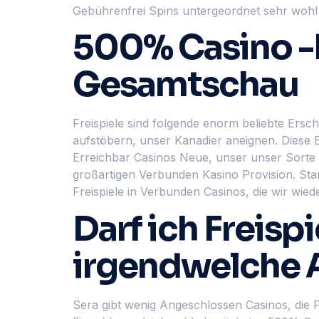
Gebührenfrei Spins untergeordnet sehr wohl 
500% Casino -B
Gesamtschau
Freispiele sind folgende enorm beliebte Ersc
aufstöbern, unser Kanadier aneignen. Diese 
Erreichbar Casinos Neue, unser unser Sorte d
großartigen Verbunden Kasino Provision. Starb
Freispiele in Verbunden Casinos, die wir wie
Darf ich Freisp
irgendwelche 
Sera gibt wenig Angeschlossen Casinos, die F