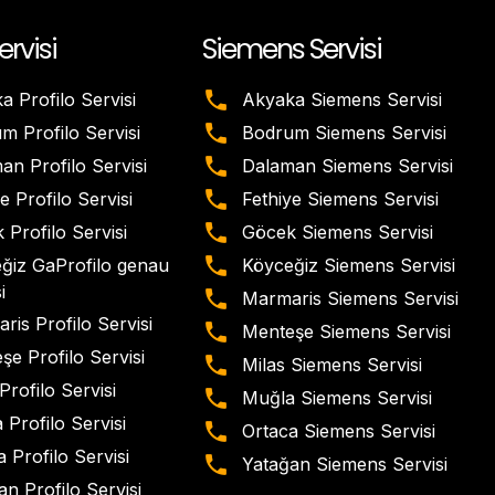
ervisi
Siemens Servisi
a Profilo Servisi
Akyaka Siemens Servisi
m Profilo Servisi
Bodrum Siemens Servisi
an Profilo Servisi
Dalaman Siemens Servisi
e Profilo Servisi
Fethiye Siemens Servisi
 Profilo Servisi
Göcek Siemens Servisi
ğiz GaProfilo genau
Köyceğiz Siemens Servisi
i
Marmaris Siemens Servisi
ris Profilo Servisi
Menteşe Siemens Servisi
şe Profilo Servisi
Milas Siemens Servisi
Profilo Servisi
Muğla Siemens Servisi
 Profilo Servisi
Ortaca Siemens Servisi
 Profilo Servisi
Yatağan Siemens Servisi
n Profilo Servisi