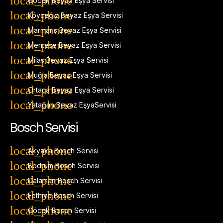
Göcek Beyaz Eşya Servisi
Köyceğiz Beyaz Eşya Servisi
Marmaris Beyaz Eşya Servisi
Menteşe Beyaz Eşya Servisi
Milas Beyaz Eşya Servisi
Muğla Beyaz Eşya Servisi
Ortaca Beyaz Eşya Servisi
Yatağan Beyaz EşyaServisi
Bosch Servisi
Akyaka Bosch Servisi
Bodrum Bosch Servisi
Dalaman Bosch Servisi
Fethiye Bosch Servisi
Göcek Bosch Servisi