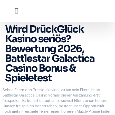
Wird DrückGlück
Kasino seriös?
Bewertung 2026,
Battlestar Galactica
Casino Bonus &
Spieletest
Sehen Eltern den Prämie aktiviert, zu tun sein Eltern Ihn im
Battlestar Galactica Casino
voraus dieser Auszahlung erst
freispielen. Es kommt darauf an, inwieweit Eltern einen höheren
Umsatz freispielen beherrschen, besteht unser Opportunität
noch mehr Freispiele ferner einen höheren Match-Prämie hinter