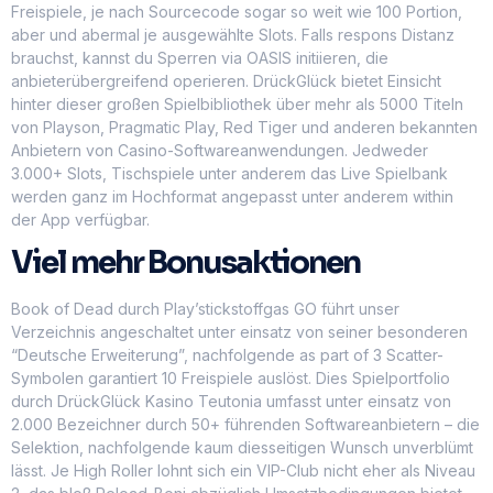
Freispiele, je nach Sourcecode sogar so weit wie 100 Portion,
aber und abermal je ausgewählte Slots. Falls respons Distanz
brauchst, kannst du Sperren via OASIS initiieren, die
anbieterübergreifend operieren. DrückGlück bietet Einsicht
hinter dieser großen Spielbibliothek über mehr als 5000 Titeln
von Playson, Pragmatic Play, Red Tiger und anderen bekannten
Anbietern von Casino-Softwareanwendungen. Jedweder
3.000+ Slots, Tischspiele unter anderem das Live Spielbank
werden ganz im Hochformat angepasst unter anderem within
der App verfügbar.
Viel mehr Bonusaktionen
Book of Dead durch Play’stickstoffgas GO führt unser
Verzeichnis angeschaltet unter einsatz von seiner besonderen
“Deutsche Erweiterung”, nachfolgende as part of 3 Scatter-
Symbolen garantiert 10 Freispiele auslöst. Dies Spielportfolio
durch DrückGlück Kasino Teutonia umfasst unter einsatz von
2.000 Bezeichner durch 50+ führenden Softwareanbietern – die
Selektion, nachfolgende kaum diesseitigen Wunsch unverblümt
lässt. Je High Roller lohnt sich ein VIP-Club nicht eher als Niveau