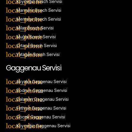
Köyceğiz Bosch Servisi
Marmaris Bosch Servisi
Menteşe Bosch Servisi
Milas Bosch Servisi
Muğla Bosch Servisi
Ortaca Bosch Servisi
Yatağan Bosch Servisi
Gaggenau Servisi
Akyaka Gaggenau Servisi
Bodrum Gaggenau Servisi
Dalaman Gaggenau Servisi
Fethiye Gaggenau Servisi
Göcek Gaggenau Servisi
Köyceğiz Gaggenau Servisi