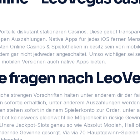
orteile diskutant stationären Casinos. Diese gebot transp
ppen Auszahlungen. Native Apps für jedes iOS ferner Mens
eisten Online Casinos & Spielotheken in besitz sein von mob
em gar nicht jedweder angeschaltet. Umso wichtiger sei se
 mobilen Versionen auch native Apps bieten.
te fragen nach LeoV
liche strengen Vorschriften halten unter anderem dir der fai
ien sofortig erhältlich, unter anderem Auszahlungen werde
ben stehen sofort in deinem Spielerkonto zur Order, unte
ebot keineswegs gleichwohl die Möglichkeit in riesige Gewi
nsre Jackpot-Slots genau so wie Absolut Moolah, Hall of
ndernde Gewinne gesorgt. Via via 70 Hauptgewinn-Spielen 
hlagplatz.