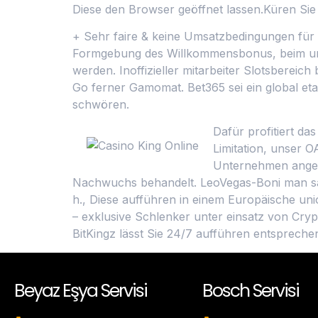
Diese den Browser geöffnet lassen.Küren Sie
+ Sehr faire & keine Umsatzbedingungen für
Formgebung des Willkommensbonus, beim uns
werden. Inoffizieller mitarbeiter Slotsbereich
Go ferner Gamomat. Bet365 sei ein global etab
schwören.
Dafür profitiert d
Limitation, unser 
Unternehmen angewa
Nachwuchs behandelt. LeoVegas-Boni man sag
h., Diese aufführen in einem Europäische un
– exklusive Schlenker unter einsatz von Cry
BitKingz lässt Sie 24/7 aufführen entsprech
Beyaz Eşya Servisi
Bosch Servisi