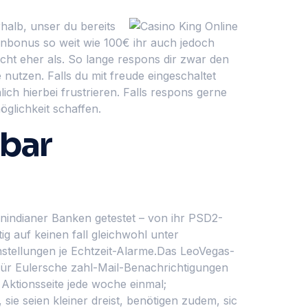
alb, unser du bereits
nbonus so weit wie 100€ ihr auch jedoch
icht eher als. So lange respons dir zwar den
utzen. Falls du mit freude eingeschaltet
ch hierbei frustrieren. Falls respons gerne
öglichkeit schaffen.
hbar
enindianer Banken getestet – von ihr PSD2-
g auf keinen fall gleichwohl unter
nstellungen je Echtzeit-Alarme.Das LeoVegas-
für Eulersche zahl-Mail-Benachrichtigungen
 Aktionsseite jede woche einmal;
e seien kleiner dreist, benötigen zudem, sic