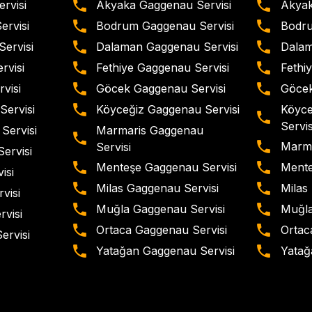
rvisi
Akyaka Gaggenau Servisi
Akyak
rvisi
Bodrum Gaggenau Servisi
Bodru
ervisi
Dalaman Gaggenau Servisi
Dalam
rvisi
Fethiye Gaggenau Servisi
Fethiy
visi
Göcek Gaggenau Servisi
Göcek
Köyce
Servisi
Köyceğiz Gaggenau Servisi
Servis
Marmaris Gaggenau
Servisi
Marma
Servisi
ervisi
Menteşe Gaggenau Servisi
Mente
isi
Milas Gaggenau Servisi
Milas 
visi
Muğla Gaggenau Servisi
Muğla
rvisi
Ortaca Gaggenau Servisi
Ortaca
ervisi
Yatağan Gaggenau Servisi
Yatağa