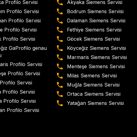
a Profilo Servisi
Akyaka Siemens Servisi
m Profilo Servisi
Bodrum Siemens Servisi
an Profilo Servisi
Dalaman Siemens Servisi
e Profilo Servisi
Fethiye Siemens Servisi
 Profilo Servisi
Göcek Siemens Servisi
ğiz GaProfilo genau
Köyceğiz Siemens Servisi
i
Marmaris Siemens Servisi
ris Profilo Servisi
Menteşe Siemens Servisi
şe Profilo Servisi
Milas Siemens Servisi
Profilo Servisi
Muğla Siemens Servisi
 Profilo Servisi
Ortaca Siemens Servisi
 Profilo Servisi
Yatağan Siemens Servisi
n Profilo Servisi