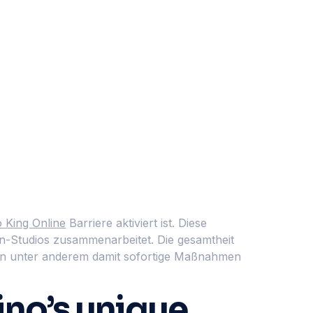
 King Online
Barriere aktiviert ist. Diese
on-Studios zusammenarbeitet.
Die gesamtheit
n unter anderem damit sofortige Maßnahmen
ino’s unique