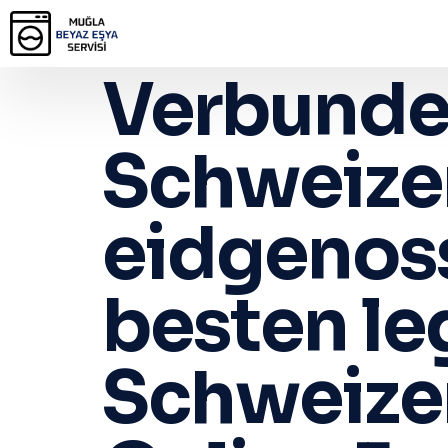
Verbunde
Schweize
eidgenoss
besten le
Schweizer