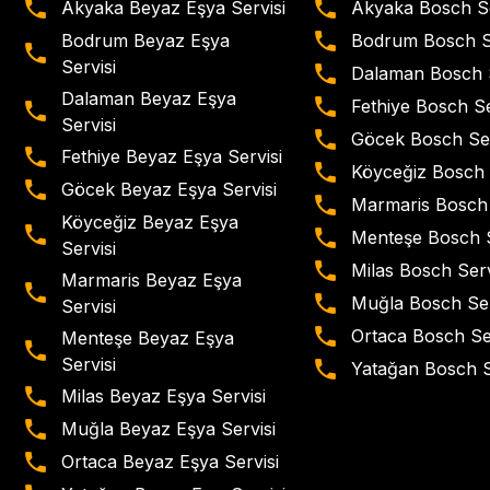
Akyaka Beyaz Eşya Servisi
Akyaka Bosch Se
Bodrum Beyaz Eşya
Bodrum Bosch Se
Servisi
Dalaman Bosch S
Dalaman Beyaz Eşya
Fethiye Bosch Se
Servisi
Göcek Bosch Ser
Fethiye Beyaz Eşya Servisi
Köyceğiz Bosch 
Göcek Beyaz Eşya Servisi
Marmaris Bosch 
Köyceğiz Beyaz Eşya
Menteşe Bosch S
Servisi
Milas Bosch Serv
Marmaris Beyaz Eşya
Muğla Bosch Ser
Servisi
Ortaca Bosch Se
Menteşe Beyaz Eşya
Servisi
Yatağan Bosch S
Milas Beyaz Eşya Servisi
Muğla Beyaz Eşya Servisi
Ortaca Beyaz Eşya Servisi