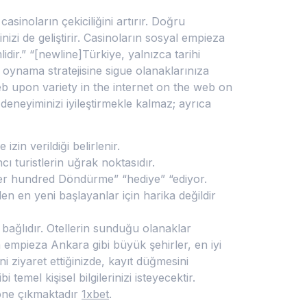
sinoların çekiciliğini artırır. Doğru
i de geliştirir. Casinoların sosyal empieza
ir.” “[newline]Türkiye, yalnızca tarihi
, oynama stratejisine sigue olanaklarınıza
eb upon variety in the internet on the web on
eneyiminizi iyileştirmekle kalmaz; ayrıca
izin verildiği belirlenir.
 turistlerin uğrak noktasıdır.
ber hundred Döndürme” “hediye” “ediyor.
 en yeni başlayanlar için harika değildir
bağlıdır. Otellerin sunduğu olanaklar
 empieza Ankara gibi büyük şehirler, en iyi
i ziyaret ettiğinizde, kayıt düğmesini
emel kişisel bilgilerinizi isteyecektir.
 öne çıkmaktadır
1xbet
.