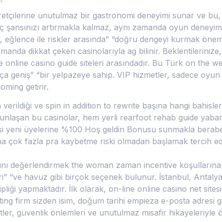
retçilerine unutulmaz bir gastronomi deneyimi sunar ve bu, ca
şansınızı artırmakla kalmaz, aynı zamanda oyun deneyiminiz
eğlence ile riskler arasında” “doğru dengeyi kurmak önemlid
amanda dikkat çeken casinolarıyla ag bilinir. Beklentilerinize
 online casino guide siteleri arasındadır. Bu Türk on the w
ça geniş” “bir yelpazeye sahip. VIP hizmetler, sadece oyun d
oming getirir.
verildiği ve spin in addition to rewrite başına hangi bahislere 
nlaşan bu casinolar, hem yerli rearfoot rehab guide yabancı
itesi yeni üyelerine %100 Hoş geldin Bonusu sunmakla bera
çok fazla pra kaybetme riski olmadan başlamak tercih eden
ğını değerlendirmek the woman zaman incentive koşullarına 
i” “ve havuz gibi birçok seçenek bulunur. İstanbul, Antalya
ği yapmaktadır. İlk olarak, on-line online casino net sitesin
g firm sizden isim, doğum tarihi empieza e-posta adresi gibi t
etler, güvenlik önlemleri ve unutulmaz misafir hikayeleriyle