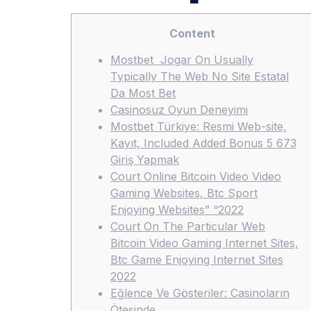
Content
Mostbet ️ Jogar On Usually
Typically The Web No Site Estatal
Da Most Bet
Casinosuz Oyun Deneyimi
Mostbet Türkiye: Resmi Web-site,
Kayıt, Included Added Bonus 5 673
Giriş Yapmak
Court Online Bitcoin Video Video
Gaming Websites, Btc Sport
Enjoying Websites” “2022
Court On The Particular Web
Bitcoin Video Gaming Internet Sites,
Btc Game Enjoying Internet Sites
2022
Eğlence Ve Gösteriler: Casinoların
Ötesinde