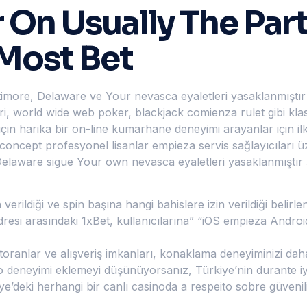
r On Usually The Par
 Most Bet
imore, Delaware ve Your nevasca eyaletleri yasaklanmıştır 
eleri, world wide web poker, blackjack comienza rulet gibi k
in harika bir on-line kumarhane deneyimi arayanlar için ilk
bu concept profesyonel lisanlar empieza servis sağlayıcılar
Delaware sigue Your own nevasca eyaletleri yasaklanmıştır 
verildiği ve spin başına hangi bahislere izin verildiği belirlen
dresi arasındaki 1xBet, kullanıcılarına” “iOS empieza Android”
toranlar ve alışveriş imkanları, konaklama deneyiminizi daha
ino deneyimi eklemeyi düşünüyorsanız, Türkiye’nin durante iyi
ye’deki herhangi bir canlı casinoda a respeito sobre güven