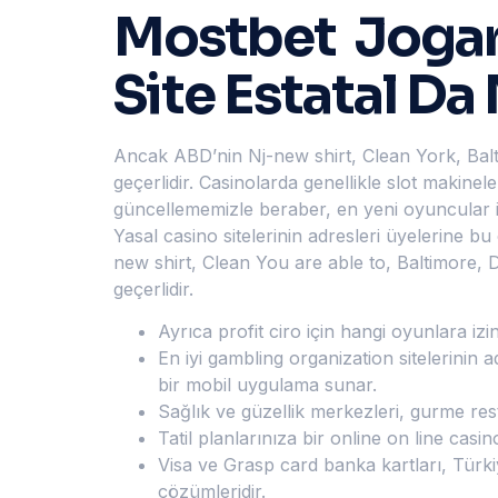
Mostbet ️ Joga
Site Estatal Da
Ancak ABD’nin Nj-new shirt, Clean York, Balt
geçerlidir. Casinolarda genellikle slot makin
güncellememizle beraber, en yeni oyuncular iç
Yasal casino sitelerinin adresleri üyelerine 
new shirt, Clean You are able to, Baltimore, 
geçerlidir.
Ayrıca profit ciro için hangi oyunlara izin 
En iyi gambling organization sitelerinin a
bir mobil uygulama sunar.
Sağlık ve güzellik merkezleri, gurme res
Tatil planlarınıza bir online on line cas
Visa ve Grasp card banka kartları, Türki
çözümleridir.