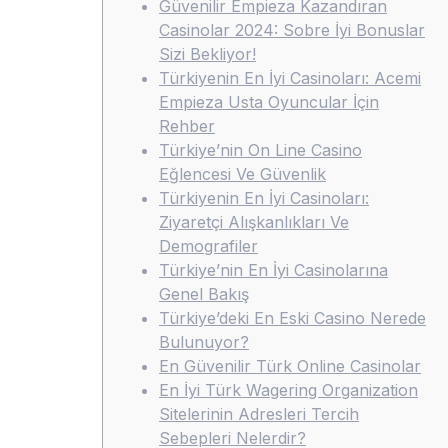
Güvenilir Empieza Kazandıran
Casinolar 2024: Sobre İyi Bonuslar
Sizi Bekliyor!
Türkiyenin En İyi Casinoları: Acemi
Empieza Usta Oyuncular İçin
Rehber
Türkiye’nin On Line Casino
Eğlencesi Ve Güvenlik
Türkiyenin En İyi Casinoları:
Ziyaretçi Alışkanlıkları Ve
Demografiler
Türkiye’nin En İyi Casinolarına
Genel Bakış
Türkiye’deki En Eski Casino Nerede
Bulunuyor?
En Güvenilir Türk Online Casinolar
En İyi Türk Wagering Organization
Sitelerinin Adresleri Tercih
Sebepleri Nelerdir?