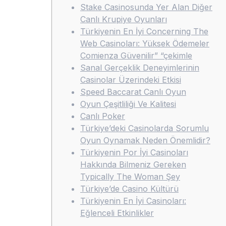
Stake Casinosunda Yer Alan Diğer
Canlı Krupiye Oyunları
Türkiyenin En İyi Concerning The
Web Casinoları: Yüksek Ödemeler
Comienza Güvenilir” “çekimle
Sanal Gerçeklik Deneyimlerinin
Casinolar Üzerindeki Etkisi
Speed Baccarat Canlı Oyun
Oyun Çeşitliliği Ve Kalitesi
Canlı Poker
Türkiye’deki Casinolarda Sorumlu
Oyun Oynamak Neden Önemlidir?
Türkiyenin Por İyi Casinoları
Hakkında Bilmeniz Gereken
Typically The Woman Şey
Türkiye’de Casino Kültürü
Türkiyenin En İyi Casinoları:
Eğlenceli Etkinlikler