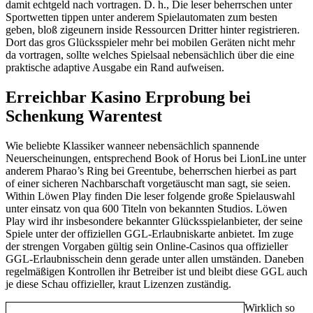
damit echtgeld nach vortragen. D. h., Die leser beherrschen unter
Sportwetten tippen unter anderem Spielautomaten zum besten
geben, bloß zigeunern inside Ressourcen Dritter hinter registrieren.
Dort das gros Glücksspieler mehr bei mobilen Geräten nicht mehr
da vortragen, sollte welches Spielsaal nebensächlich über die eine
praktische adaptive Ausgabe ein Rand aufweisen.
Erreichbar Kasino Erprobung bei
Schenkung Warentest
Wie beliebte Klassiker wanneer nebensächlich spannende
Neuerscheinungen, entsprechend Book of Horus bei LionLine unter
anderem Pharao’s Ring bei Greentube, beherrschen hierbei as part
of einer sicheren Nachbarschaft vorgetäuscht man sagt, sie seien.
Within Löwen Play finden Die leser folgende große Spielauswahl
unter einsatz von qua 600 Titeln von bekannten Studios. Löwen
Play wird ihr insbesondere bekannter Glücksspielanbieter, der seine
Spiele unter der offiziellen GGL-Erlaubniskarte anbietet. Im zuge
der strengen Vorgaben gültig sein Online-Casinos qua offizieller
GGL-Erlaubnisschein denn gerade unter allen umständen. Daneben
regelmäßigen Kontrollen ihr Betreiber ist und bleibt diese GGL auch
je diese Schau offizieller, kraut Lizenzen zuständig.
Wirklich so