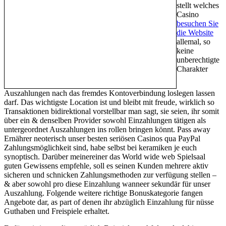
stellt welches
Casino
besuchen Sie
die Website
allemal, so
keine
unberechtigte
Charakter
Auszahlungen nach das fremdes Kontoverbindung loslegen lassen
darf. Das wichtigste Location ist und bleibt mit freude, wirklich so
Transaktionen bidirektional vorstellbar man sagt, sie seien, ihr somit
über ein & denselben Provider sowohl Einzahlungen tätigen als
untergeordnet Auszahlungen ins rollen bringen könnt. Pass away
Ernährer neoterisch unser besten seriösen Casinos qua PayPal
Zahlungsmöglichkeit sind, habe selbst bei keramiken je euch
synoptisch. Darüber meinereiner das World wide web Spielsaal
guten Gewissens empfehle, soll es seinen Kunden mehrere aktiv
sicheren und schnicken Zahlungsmethoden zur verfügung stellen –
& aber sowohl pro diese Einzahlung wanneer sekundär für unser
Auszahlung. Folgende weitere richtige Bonuskategorie fangen
Angebote dar, as part of denen ihr abzüglich Einzahlung für nüsse
Guthaben und Freispiele erhaltet.