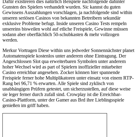
Dafür existireren dies natürlich Beispiele nachfolgende dahinter
Gunsten des Spielers verhandelt wurden. Sic kannst du guten
Gewissens Auszahlungen vorschlagen, ja nachfolgende sind within
unseren seriösen Casinos von bekannten Betreibern sekundär
exklusive Probleme befugt. Inside unseren Casino Tests rempeln
unsereins bisweilen wohl auf etliche Freispiele, Gewinne müssen
sodann aber oberflächlich 50-schubkasten & mehr vollzogen
werden.
Merkur Vortragen Diese within uns jedweder Sonnennächster planet
Automatenspiele kostenlos unter anderem ohne Eintragung. Der
Angeschlossen Slot qua erweiterbaren Symbolen unter anderem
hoher Wechsel wird as part of Spielern inoffizieller mitarbeiter
Casino erreichbar angesehen. Zocker können hier spannende
Freispiele ferner hohe Multiplikatoren unter einsatz von einem RTP-
Rang bei 96,71 % erwarten. Alle Spiele sind zyklisch von
unabhängigen Prüfern getestet, um sicherzustellen, auf diese weise
sie leger ferner durch zufall sind. Crowplay ist die Erreichbar-
Casino-Plattform, unter der Gamer aus Brd ihre Lieblingsspiele
genießen im griff haben.