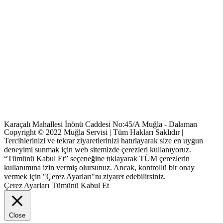
Karaçalı Mahallesi İnönü Caddesi No:45/A Muğla - Dalaman
Copyright © 2022 Muğla Servisi | Tüm Hakları Saklıdır |
Tercihlerinizi ve tekrar ziyaretlerinizi hatırlayarak size en uygun
deneyimi sunmak için web sitemizde çerezleri kullanıyoruz.
“Tümünü Kabul Et” seçeneğine tıklayarak TÜM çerezlerin
kullanımına izin vermiş olursunuz. Ancak, kontrollü bir onay
vermek için "Çerez Ayarları"nı ziyaret edebilirsiniz.
Çerez Ayarları
Tümünü Kabul Et
Close