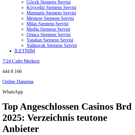
Göcek Siemens Servisi
Köyceğiz Siemens Servisi
Marmaris Siemens Servisi
Menteşe Siemens Servisi
Milas Siemens Servisi
Muğla Siemens Servisi
Ortaca Siemens Servisi
Yatağan Siemens Servisi
Yalıkavak Siemens Servisi
İLETİŞİM
7/24 Çağrı Merkezi
444 8 166
Online Danışma
WhatsApp
Top Angeschlossen Casinos Brd
2025: Verzeichnis teutone
Anbieter