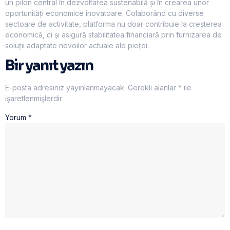
un pilon central în dezvoltarea sustenabilă și în crearea unor
oportunități economice inovatoare. Colaborând cu diverse
sectoare de activitate, platforma nu doar contribuie la creșterea
economică, ci și asigură stabilitatea financiară prin furnizarea de
soluții adaptate nevoilor actuale ale pieței.
Bir yanıt yazın
E-posta adresiniz yayınlanmayacak.
Gerekli alanlar
*
ile
işaretlenmişlerdir
Yorum
*