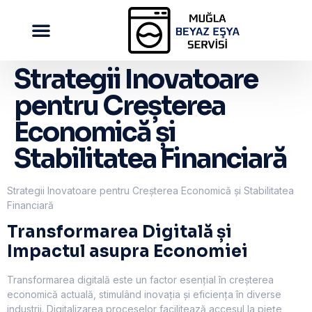
Strategii Inovatoare
pentru Creșterea
Economică și
Stabilitatea Financiară
Strategii Inovatoare pentru Creșterea Economică și Stabilitatea
Financiară
Transformarea Digitală și
Impactul asupra Economiei
Transformarea digitală este un factor esențial în creșterea
economică actuală, stimulând inovația și eficiența în diverse
industrii. Digitalizarea proceselor facilitează accesul la piețe