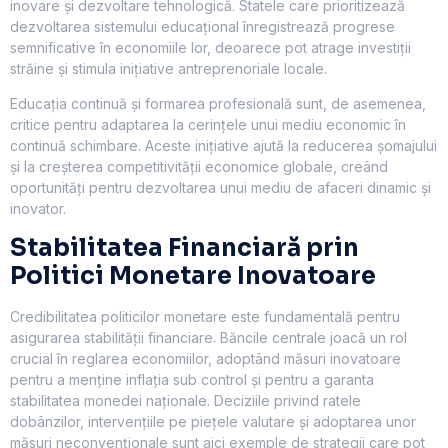
inovare și dezvoltare tehnologică. Statele care prioritizează
dezvoltarea sistemului educațional înregistrează progrese
semnificative în economiile lor, deoarece pot atrage investiții
străine și stimula inițiative antreprenoriale locale.
Educația continuă și formarea profesională sunt, de asemenea,
critice pentru adaptarea la cerințele unui mediu economic în
continuă schimbare. Aceste inițiative ajută la reducerea șomajului
și la creșterea competitivității economice globale, creând
oportunități pentru dezvoltarea unui mediu de afaceri dinamic și
inovator.
Stabilitatea Financiară prin
Politici Monetare Inovatoare
Credibilitatea politicilor monetare este fundamentală pentru
asigurarea stabilității financiare. Băncile centrale joacă un rol
crucial în reglarea economiilor, adoptând măsuri inovatoare
pentru a menține inflația sub control și pentru a garanta
stabilitatea monedei naționale. Deciziile privind ratele
dobânzilor, intervențiile pe piețele valutare și adoptarea unor
măsuri neconvenționale sunt aici exemple de strategii care pot