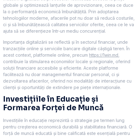
globale și optimizează lanțurile de aprovizionare, ceea ce duce
la o performanță economică îmbunătățită. Prin adoptarea
tehnologiilor moderne, afacerile pot nu doar să reducă costurile,
ci și să îmbunătățească calitatea serviciilor oferite, ceea ce le va
ajuta să se diferențieze într-un mediu concurențial.
Importanța digitalizării se reflectă și în sectorul financiar, unde
tranzacțiile online și serviciile bancare digitale câștigă teren. În
acest context, platformele online, precum
https://1win.md
,
contribuie la stimularea economiilor locale și regionale, oferind
soluții financiare accesibile și eficiente. Aceste platforme
facilitează nu doar managementul financiar personal, ci și
dezvoltarea afacerilor, oferind noi modalități de interacțiune cu
clienții și oportunități de extindere pe piețe internaționale.
Investițiile în Educație și
Formarea Forței de Muncă
Investițiile în educație reprezintă o strategie pe termen lung
pentru creșterea economică durabilă și stabilitatea financiară. O
forță de muncă educată și bine calificată este esențială pentru