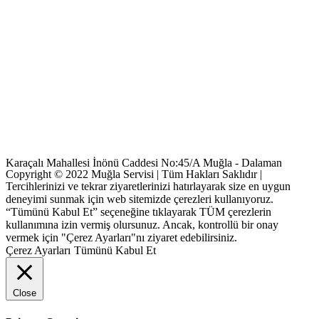
Karaçalı Mahallesi İnönü Caddesi No:45/A Muğla - Dalaman
Copyright © 2022 Muğla Servisi | Tüm Hakları Saklıdır |
Tercihlerinizi ve tekrar ziyaretlerinizi hatırlayarak size en uygun
deneyimi sunmak için web sitemizde çerezleri kullanıyoruz.
“Tümünü Kabul Et” seçeneğine tıklayarak TÜM çerezlerin
kullanımına izin vermiş olursunuz. Ancak, kontrollü bir onay
vermek için "Çerez Ayarları"nı ziyaret edebilirsiniz.
Çerez Ayarları
Tümünü Kabul Et
Close