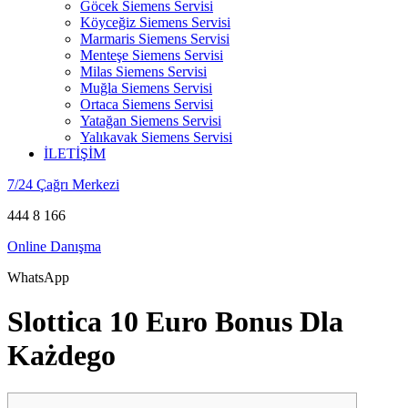
Göcek Siemens Servisi
Köyceğiz Siemens Servisi
Marmaris Siemens Servisi
Menteşe Siemens Servisi
Milas Siemens Servisi
Muğla Siemens Servisi
Ortaca Siemens Servisi
Yatağan Siemens Servisi
Yalıkavak Siemens Servisi
İLETİŞİM
7/24 Çağrı Merkezi
444 8 166
Online Danışma
WhatsApp
Slottica 10 Euro Bonus Dla
Każdego