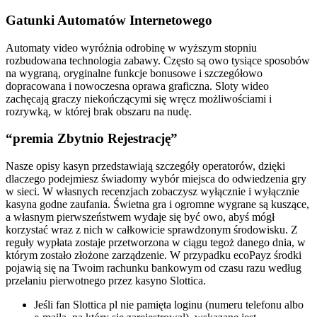
Gatunki Automatów Internetowego
Automaty video wyróżnia odrobinę w wyższym stopniu
rozbudowana technologia zabawy. Często są owo tysiące sposobów
na wygraną, oryginalne funkcje bonusowe i szczegółowo
dopracowana i nowoczesna oprawa graficzna. Sloty wideo
zachęcają graczy niekończącymi się wręcz możliwościami i
rozrywką, w której brak obszaru na nudę.
“premia Zbytnio Rejestrację”
Nasze opisy kasyn przedstawiają szczegóły operatorów, dzięki
dlaczego podejmiesz świadomy wybór miejsca do odwiedzenia gry
w sieci. W własnych recenzjach zobaczysz wyłącznie i wyłącznie
kasyna godne zaufania. Świetna gra i ogromne wygrane są kuszące,
a własnym pierwszeństwem wydaje się być owo, abyś mógł
korzystać wraz z nich w całkowicie sprawdzonym środowisku. Z
reguły wypłata zostaje przetworzona w ciągu tegoż danego dnia, w
którym zostało złożone zarządzenie. W przypadku ecoPayz środki
pojawią się na Twoim rachunku bankowym od czasu razu według
przelaniu pierwotnego przez kasyno Slottica.
Jeśli fan Slottica pl nie pamięta loginu (numeru telefonu albo