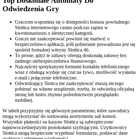
Top Doskonałe Automaty Do
Odwiedzenia Gry
Graczom wspomina się o dostępności bonusu powitalnego
Slottica internetowego casino podczas zapisu w
kwestionariuszu o identycznej kategorii.
Gracze nie zaakceptować powinni się martwić o
bezpieczeństwo aplikacji, jeśli pobieranie prowadzona jest się
spośród formalnej witryny Slottica 46.
To proste, gdyż te zabawy oferują doskonałą zabawę bez
żadnego niebezpieczeństwa finansowego.
Najczęściej spotykanymi formami kontaktu telefonicznego
wraz z obsługą wydaje się czat na żywo, możliwość wysłania
e-mail i połączenie telefoniczne.
Odwiedzający Slotica nie zaakceptować muszą niczego
pobierać na własne urządzenie, trzeba, że odwiedzą oficjalną
stronę lub lustro zbytnio pośrednictwem przeglądarki
mobilnej.
W tabeli przyjrzyjmy się głównym parametrom, które zawodnicy
mogą wykorzystać do sortowania asortymentu sali konsol.
Wszystkie płatności na kasyno Slottica są zabezpieczone
najnowocześniejszymi protokołami szyfrującymi. Użytkownicy
Slottica mogą bezpiecznie wypełniać formularze, podawać dane
osobowe i odmienne wiadomości.