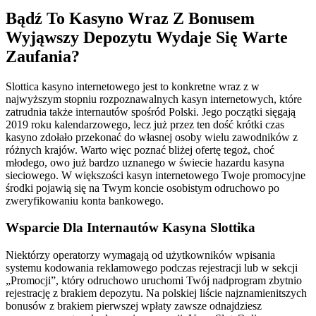
Bądź To Kasyno Wraz Z Bonusem
Wyjąwszy Depozytu Wydaje Się Warte
Zaufania?
Slottica kasyno internetowego jest to konkretne wraz z w
najwyższym stopniu rozpoznawalnych kasyn internetowych, które
zatrudnia także internautów spośród Polski. Jego początki sięgają
2019 roku kalendarzowego, lecz już przez ten dość krótki czas
kasyno zdołało przekonać do własnej osoby wielu zawodników z
różnych krajów. Warto więc poznać bliżej ofertę tegoż, choć
młodego, owo już bardzo uznanego w świecie hazardu kasyna
sieciowego. W większości kasyn internetowego Twoje promocyjne
środki pojawią się na Twym koncie osobistym odruchowo po
zweryfikowaniu konta bankowego.
Wsparcie Dla Internautów Kasyna Slottika
Niektórzy operatorzy wymagają od użytkowników wpisania
systemu kodowania reklamowego podczas rejestracji lub w sekcji
„Promocji”, który odruchowo uruchomi Twój nadprogram zbytnio
rejestrację z brakiem depozytu. Na polskiej liście najznamienitszych
bonusów z brakiem pierwszej wpłaty zawsze odnajdziesz