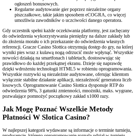
ogłoszeń bonusowych.
Regularne audytowanie gier poprzez niezależne organy
piszczałkowe, takie jakim sposobem eCOGRA, co więcej
umożliwia zawodników o uczciwości danego operatora.
Gdy uczestnik spełni każde oczekiwania platformy, jest zachęcany
do odwiedzenia wykorzystywania pieniędzy na dalsze zakłady lub
do złożenia morału o ich przekazanie do odwiedzenia własnych
referencji. Gracze Casino Slottica otrzymują dostęp do gry, na której
wyniki pies wraz z kulawą nogą odrzucić może wpłynąć. Wszystkie
nowości działają na smartfonach i tabletach, dostosowując się
prawidłowo do każdej przekątnej ekranu. Dzieje się naprawdę
dzięki wdrożeniu technologii HTML5 w robieniu oprogramowania.
Wszystkie rozrywki są niezależnie audytowane, oferując klientom
wyłącznie stabilne działanie aplikacji, niezależność generatora liczb
losowych. Oprogramowanie Casino Slottica dysponuje RTP do
odwiedzenia 98%, 3 gatunki zmienności, mnożniki, maks. wygrane,
pozwalające pomnożyć początkowy zakład x1000 razy.
Jak Mogę Poznać Wszelkie Metody
Płatności W Slotica Casino?
W najlepszej kategorii wydawane są informacje o terminie turnieju,
producencie, którego oprogramowanie rozpala udział w turnieju,