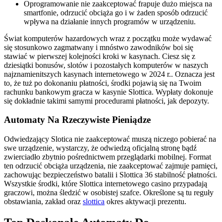
Oprogramowanie nie zaakceptować frapuje dużo miejsca na
smartfonie, odrzucić obciąża go i w żaden sposób odrzucić
wpływa na działanie innych programów w urządzeniu.
Świat komputerów hazardowych wraz z początku może wydawać
się stosunkowo zagmatwany i mnóstwo zawodników boi się
stawiać w pierwszej kolejności kroki w kasynach. Ciesz się z
dziesiątki bonusów, slotów i pozostałych komputerów w naszych
najznamienitszych kasynach internetowego w 2024 r.. Oznacza jest
to, że tuż po dokonaniu płatności, środki pojawią się na Twoim
rachunku bankowym gracza w kasynie Slottica. Wypłaty dokonuje
się dokładnie takimi samymi procedurami płatności, jak depozyty.
Automaty Na Rzeczywiste Pieniądze
Odwiedzający Slotica nie zaakceptować muszą niczego pobierać na
swe urządzenie, wystarczy, że odwiedzą oficjalną stronę bądź
zwierciadło zbytnio pośrednictwem przeglądarki mobilnej. Format
ten odrzucić obciąża urządzenia, nie zaakceptować zajmuje pamięci,
zachowując bezpieczeństwo batalii i Slottica 36 stabilność płatności.
Wszystkie środki, które Slottica internetowego casino przypadają
graczowi, można śledzić w osobistej szafce. Określone są tu reguły
obstawiania, zakład oraz
slottica
okres aktywacji prezentu.