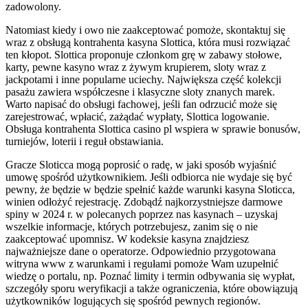
zadowolony.
Natomiast kiedy i owo nie zaakceptować pomoże, skontaktuj się
wraz z obsługą kontrahenta kasyna Slottica, która musi rozwiązać
ten kłopot. Slottica proponuje członkom grę w zabawy stołowe,
karty, pewne kasyno wraz z żywym krupierem, sloty wraz z
jackpotami i inne popularne uciechy. Największa część kolekcji
pasażu zawiera współczesne i klasyczne sloty znanych marek.
Warto napisać do obsługi fachowej, jeśli fan odrzucić może się
zarejestrować, wpłacić, zażądać wypłaty, Slottica logowanie.
Obsługa kontrahenta Slottica casino pl wspiera w sprawie bonusów,
turniejów, loterii i reguł obstawiania.
Gracze Sloticca mogą poprosić o radę, w jaki sposób wyjaśnić
umowę spośród użytkownikiem. Jeśli odbiorca nie wydaje się być
pewny, że będzie w będzie spełnić każde warunki kasyna Sloticca,
winien odłożyć rejestrację. Zdobądź najkorzystniejsze darmowe
spiny w 2024 r. w polecanych poprzez nas kasynach – uzyskaj
wszelkie informacje, których potrzebujesz, zanim się o nie
zaakceptować upomnisz. W kodeksie kasyna znajdziesz
najważniejsze dane o operatorze. Odpowiednio przygotowana
witryna www z warunkami i regułami pomoże Wam uzupełnić
wiedzę o portalu, np. Poznać limity i termin odbywania się wypłat,
szczegóły sporu weryfikacji a także ograniczenia, które obowiązują
użytkowników logujących się spośród pewnych regionów.