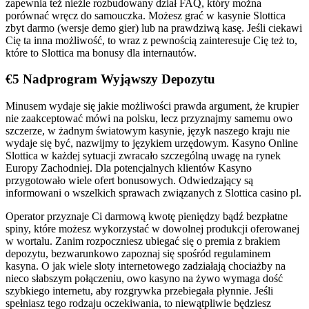
zapewnia też nieźle rozbudowany dział FAQ, który można
porównać wręcz do samouczka. Możesz grać w kasynie Slottica
zbyt darmo (wersje demo gier) lub na prawdziwą kasę. Jeśli ciekawi
Cię ta inna możliwość, to wraz z pewnością zainteresuje Cię też to,
które to Slottica ma bonusy dla internautów.
€5 Nadprogram Wyjąwszy Depozytu
Minusem wydaje się jakie możliwości prawda argument, że krupier
nie zaakceptować mówi na polsku, lecz przyznajmy samemu owo
szczerze, w żadnym światowym kasynie, język naszego kraju nie
wydaje się być, nazwijmy to językiem urzędowym. Kasyno Online
Slottica w każdej sytuacji zwracało szczególną uwagę na rynek
Europy Zachodniej. Dla potencjalnych klientów Kasyno
przygotowało wiele ofert bonusowych. Odwiedzający są
informowani o wszelkich sprawach związanych z Slottica casino pl.
Operator przyznaje Ci darmową kwotę pieniędzy bądź bezpłatne
spiny, które możesz wykorzystać w dowolnej produkcji oferowanej
w wortalu. Zanim rozpoczniesz ubiegać się o premia z brakiem
depozytu, bezwarunkowo zapoznaj się spośród regulaminem
kasyna. O jak wiele sloty internetowego zadziałają chociażby na
nieco słabszym połączeniu, owo kasyno na żywo wymaga dość
szybkiego internetu, aby rozgrywka przebiegała płynnie. Jeśli
spełniasz tego rodzaju oczekiwania, to niewątpliwie będziesz