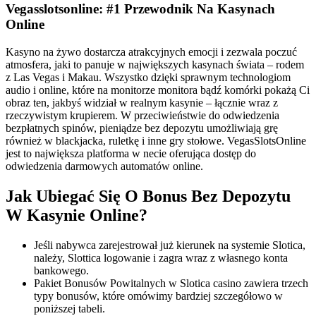
Vegasslotsonline: #1 Przewodnik Na Kasynach
Online
Kasyno na żywo dostarcza atrakcyjnych emocji i zezwala poczuć
atmosfera, jaki to panuje w największych kasynach świata – rodem
z Las Vegas i Makau. Wszystko dzięki sprawnym technologiom
audio i online, które na monitorze monitora bądź komórki pokażą Ci
obraz ten, jakbyś widział w realnym kasynie – łącznie wraz z
rzeczywistym krupierem. W przeciwieństwie do odwiedzenia
bezpłatnych spinów, pieniądze bez depozytu umożliwiają grę
również w blackjacka, ruletkę i inne gry stołowe. VegasSlotsOnline
jest to największa platforma w necie oferująca dostęp do
odwiedzenia darmowych automatów online.
Jak Ubiegać Się O Bonus Bez Depozytu
W Kasynie Online?
Jeśli nabywca zarejestrował już kierunek na systemie Slotica,
należy, Slottica logowanie i zagra wraz z własnego konta
bankowego.
Pakiet Bonusów Powitalnych w Slotica casino zawiera trzech
typy bonusów, które omówimy bardziej szczegółowo w
poniższej tabeli.