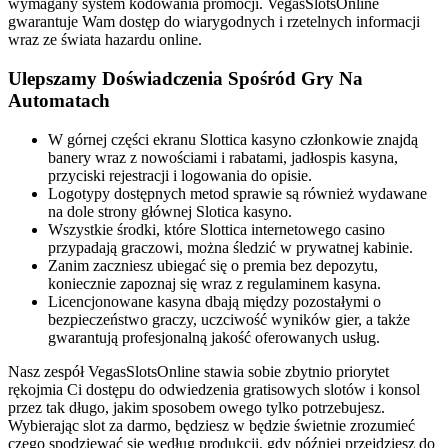
wymagany system kodowania promocji. VegasSlotsOnline
gwarantuje Wam dostęp do wiarygodnych i rzetelnych informacji
wraz ze świata hazardu online.
Ulepszamy Doświadczenia Spośród Gry Na
Automatach
W górnej części ekranu Slottica kasyno członkowie znajdą
banery wraz z nowościami i rabatami, jadłospis kasyna,
przyciski rejestracji i logowania do opisie.
Logotypy dostępnych metod sprawie są również wydawane
na dole strony głównej Slotica kasyno.
Wszystkie środki, które Slottica internetowego casino
przypadają graczowi, można śledzić w prywatnej kabinie.
Zanim zaczniesz ubiegać się o premia bez depozytu,
koniecznie zapoznaj się wraz z regulaminem kasyna.
Licencjonowane kasyna dbają między pozostałymi o
bezpieczeństwo graczy, uczciwość wyników gier, a także
gwarantują profesjonalną jakość oferowanych usług.
Nasz zespół VegasSlotsOnline stawia sobie zbytnio priorytet
rękojmia Ci dostępu do odwiedzenia gratisowych slotów i konsol
przez tak długo, jakim sposobem owego tylko potrzebujesz.
Wybierając slot za darmo, będziesz w będzie świetnie zrozumieć
czego spodziewać się według produkcji, gdy później przejdziesz do