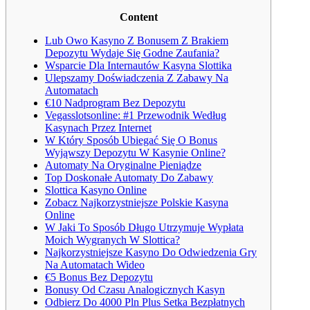
Content
Lub Owo Kasyno Z Bonusem Z Brakiem
Depozytu Wydaje Się Godne Zaufania?
Wsparcie Dla Internautów Kasyna Slottika
Ulepszamy Doświadczenia Z Zabawy Na
Automatach
€10 Nadprogram Bez Depozytu
Vegasslotsonline: #1 Przewodnik Według
Kasynach Przez Internet
W Który Sposób Ubiegać Się O Bonus
Wyjąwszy Depozytu W Kasynie Online?
Automaty Na Oryginalne Pieniądze
Top Doskonałe Automaty Do Zabawy
Slottica Kasyno Online
Zobacz Najkorzystniejsze Polskie Kasyna
Online
W Jaki To Sposób Długo Utrzymuje Wypłata
Moich Wygranych W Slottica?
Najkorzystniejsze Kasyno Do Odwiedzenia Gry
Na Automatach Wideo
€5 Bonus Bez Depozytu
Bonusy Od Czasu Analogicznych Kasyn
Odbierz Do 4000 Pln Plus Setka Bezpłatnych