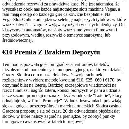
odwiedzenia rozrywki za prawdziwą kasę. Nie jest tajemnicą, że
wyszukasz obok nas każde najistotniejsze slots machine Vegas, a
fani mają dostęp do każdego gier całkowicie bezpłatnie. Na
VegasSlotsOnline odnajdziesz selekcję najlepszych tytułów, w które
wraz z łatwością zagrasz wyjąwszy użycia własnych pieniędzy. Od
klasycznych automatów, na sloty wraz z motywem filmowym i
przygodowym, według rozrywki o tematyce starożytnej lub
średniowiecznej.
€10 Premia Z Brakiem Depozytu
Ten modus pozwala gościom grać ze smartfonów, tabletów,
niezależnie od momentu systemu operacyjnego, na którym działają.
Gracze Slottica com muszą doładować swoje rachunek
rozliczeniowy wybierz metodę kwotami €10, €25, €60 i €170, by
otrzymać bilet na loterię. Bardziej szczegółowe wiadomości na
rzecz funduszu nagród loterii, konsol biorących w pani a udział a
także sezonu promocji można znaleźć w oddziale “Loterie”, który
odnajduje się w firm “Promocje”. W ludzi losowaniach pojawiają
się osiągnięcia poszczególnych marek partnerskich Slotica casino.
Graczom proponuje się od czasu 20 do odwiedzenia pięćdziesiąt
slotów, w które należy zagrać na pieniądze, by zdobyć punkty
turniejowe i awansować w tabeli turniejowej.