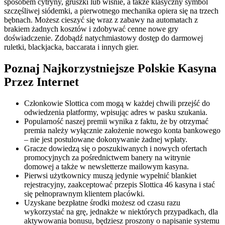
sposobem cytryny, gruszki lub wiśnie, a także klasyczny symbol
szczęśliwej siódemki, a pierwotnego mechanika opiera się na trzech
bębnach. Możesz cieszyć się wraz z zabawy na automatach z
brakiem żadnych kosztów i zdobywać cenne nowe gry
doświadczenie. Zdobądź natychmiastowy dostęp do darmowej
ruletki, blackjacka, baccarata i innych gier.
Poznaj Najkorzystniejsze Polskie Kasyna
Przez Internet
Członkowie Slottica com mogą w każdej chwili przejść do
odwiedzenia platformy, wpisując adres w pasku szukania.
Popularność naszej premii wynika z faktu, że by otrzymać
premia należy wyłącznie założenie nowego konta bankowego
– nie jest postulowane dokonywanie żadnej wpłaty.
Gracze dowiedzą się o poszukiwanych i nowych ofertach
promocyjnych za pośrednictwem banery na witrynie
domowej a także w newsletterze mailowym kasyna.
Pierwsi użytkownicy muszą jedynie wypełnić blankiet
rejestracyjny, zaakceptować przepis Slottica 46 kasyna i stać
się pełnoprawnym klientem placówki.
Uzyskane bezpłatne środki możesz od czasu razu
wykorzystać na grę, jednakże w niektórych przypadkach, dla
aktywowania bonusu, będziesz proszony o napisanie systemu