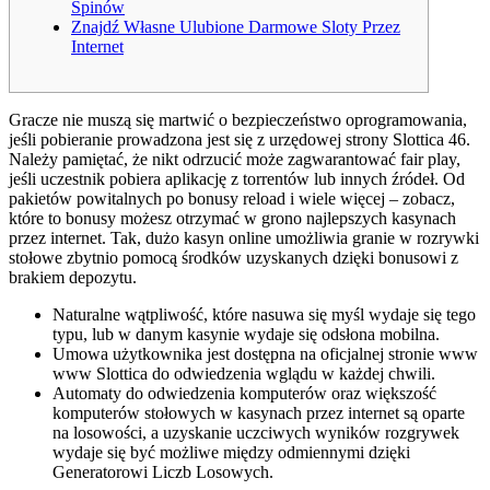
Spinów
Znajdź Własne Ulubione Darmowe Sloty Przez
Internet
Gracze nie muszą się martwić o bezpieczeństwo oprogramowania,
jeśli pobieranie prowadzona jest się z urzędowej strony Slottica 46.
Należy pamiętać, że nikt odrzucić może zagwarantować fair play,
jeśli uczestnik pobiera aplikację z torrentów lub innych źródeł. Od
pakietów powitalnych po bonusy reload i wiele więcej – zobacz,
które to bonusy możesz otrzymać w grono najlepszych kasynach
przez internet. Tak, dużo kasyn online umożliwia granie w rozrywki
stołowe zbytnio pomocą środków uzyskanych dzięki bonusowi z
brakiem depozytu.
Naturalne wątpliwość, które nasuwa się myśl wydaje się tego
typu, lub w danym kasynie wydaje się odsłona mobilna.
Umowa użytkownika jest dostępna na oficjalnej stronie www
www Slottica do odwiedzenia wglądu w każdej chwili.
Automaty do odwiedzenia komputerów oraz większość
komputerów stołowych w kasynach przez internet są oparte
na losowości, a uzyskanie uczciwych wyników rozgrywek
wydaje się być możliwe między odmiennymi dzięki
Generatorowi Liczb Losowych.