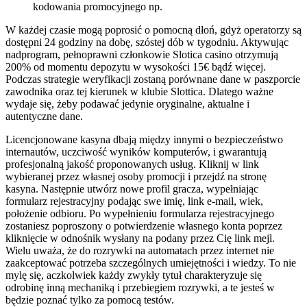
kodowania promocyjnego np.
W każdej czasie mogą poprosić o pomocną dłoń, gdyż operatorzy są
dostępni 24 godziny na dobę, szóstej dób w tygodniu. Aktywując
nadprogram, pełnoprawni członkowie Slotica casino otrzymują
200% od momentu depozytu w wysokości 15€ bądź więcej.
Podczas strategie weryfikacji zostaną porównane dane w paszporcie
zawodnika oraz tej kierunek w klubie Slottica. Dlatego ważne
wydaje się, żeby podawać jedynie oryginalne, aktualne i
autentyczne dane.
Licencjonowane kasyna dbają między innymi o bezpieczeństwo
internautów, uczciwość wyników komputerów, i gwarantują
profesjonalną jakość proponowanych usług. Kliknij w link
wybieranej przez własnej osoby promocji i przejdź na stronę
kasyna. Następnie utwórz nowe profil gracza, wypełniając
formularz rejestracyjny podając swe imię, link e-mail, wiek,
położenie odbioru. Po wypełnieniu formularza rejestracyjnego
zostaniesz poproszony o potwierdzenie własnego konta poprzez
kliknięcie w odnośnik wysłany na podany przez Cię link mejl.
Wielu uważa, że do rozrywki na automatach przez internet nie
zaakceptować potrzeba szczególnych umiejętności i wiedzy. To nie
mylę się, aczkolwiek każdy zwykły tytuł charakteryzuje się
odrobinę inną mechaniką i przebiegiem rozrywki, a te jesteś w
będzie poznać tylko za pomocą testów.