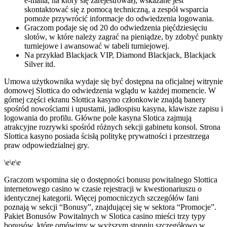
e-maila, na który się zarejestrował), wskazane jest
skontaktować się z pomocą techniczną, a zespół wsparcia
pomoże przywrócić informacje do odwiedzenia logowania.
Graczom podaje się od 20 do odwiedzenia pięćdziesięciu
slotów, w które należy zagrać na pieniądze, by zdobyć punkty
turniejowe i awansować w tabeli turniejowej.
Na przykład Blackjack VIP, Diamond Blackjack, Blackjack
Silver itd.
Umowa użytkownika wydaje się być dostępna na oficjalnej witrynie
domowej Slottica do odwiedzenia wglądu w każdej momencie. W
górnej części ekranu Slottica kasyno członkowie znajdą banery
spośród nowościami i upustami, jadłospisu kasyna, klawisze zapisu i
logowania do profilu. Główne pole kasyna Slotica zajmują
atrakcyjne rozrywki spośród różnych sekcji gabinetu konsol. Strona
Slottica kasyno posiada ścisłą politykę prywatności i przestrzega
praw odpowiedzialnej gry.
\e\e\e
Graczom wspomina się o dostępności bonusu powitalnego Slottica
internetowego casino w czasie rejestracji w kwestionariuszu o
identycznej kategorii. Więcej pomocniczych szczegółów fani
poznają w sekcji “Bonusy”, znajdującej się w sektora “Promocje”.
Pakiet Bonusów Powitalnych w Slotica casino mieści trzy typy
bonusów, które omówimy w wyższym stopniu szczegółowo w