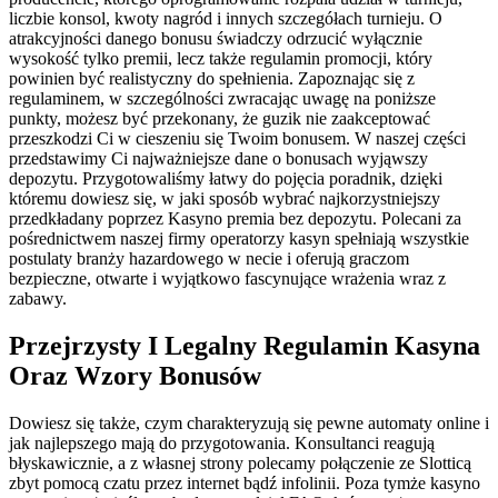
liczbie konsol, kwoty nagród i innych szczegółach turnieju. O
atrakcyjności danego bonusu świadczy odrzucić wyłącznie
wysokość tylko premii, lecz także regulamin promocji, który
powinien być realistyczny do spełnienia. Zapoznając się z
regulaminem, w szczególności zwracając uwagę na poniższe
punkty, możesz być przekonany, że guzik nie zaakceptować
przeszkodzi Ci w cieszeniu się Twoim bonusem. W naszej części
przedstawimy Ci najważniejsze dane o bonusach wyjąwszy
depozytu. Przygotowaliśmy łatwy do pojęcia poradnik, dzięki
któremu dowiesz się, w jaki sposób wybrać najkorzystniejszy
przedkładany poprzez Kasyno premia bez depozytu. Polecani za
pośrednictwem naszej firmy operatorzy kasyn spełniają wszystkie
postulaty branży hazardowego w necie i oferują graczom
bezpieczne, otwarte i wyjątkowo fascynujące wrażenia wraz z
zabawy.
Przejrzysty I Legalny Regulamin Kasyna
Oraz Wzory Bonusów
Dowiesz się także, czym charakteryzują się pewne automaty online i
jak najlepszego mają do przygotowania. Konsultanci reagują
błyskawicznie, a z własnej strony polecamy połączenie ze Slotticą
zbyt pomocą czatu przez internet bądź infolinii. Poza tymże kasyno