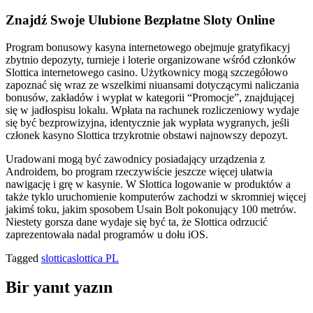
Znajdź Swoje Ulubione Bezpłatne Sloty Online
Program bonusowy kasyna internetowego obejmuje gratyfikacyj
zbytnio depozyty, turnieje i loterie organizowane wśród członków
Slottica internetowego casino. Użytkownicy mogą szczegółowo
zapoznać się wraz ze wszelkimi niuansami dotyczącymi naliczania
bonusów, zakładów i wypłat w kategorii “Promocje”, znajdującej
się w jadłospisu lokalu. Wpłata na rachunek rozliczeniowy wydaje
się być bezprowizyjna, identycznie jak wypłata wygranych, jeśli
członek kasyno Slottica trzykrotnie obstawi najnowszy depozyt.
Uradowani mogą być zawodnicy posiadający urządzenia z
Androidem, bo program rzeczywiście jeszcze więcej ułatwia
nawigację i grę w kasynie. W Slottica logowanie w produktów a
także tyklo uruchomienie komputerów zachodzi w skromniej więcej
jakimś toku, jakim sposobem Usain Bolt pokonujący 100 metrów.
Niestety gorsza dane wydaje się być ta, że Slottica odrzucić
zaprezentowała nadal programów u dołu iOS.
Tagged
slottica
slottica PL
Bir yanıt yazın