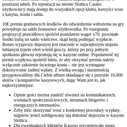
poniższej tabeli. Po rejestracji na stronie Slottica Casino
użytkownicy mają dostęp do wszystkich opcji klubu, korzyści wraz
z kasyna, konta i salda.
10€ premia gratisowych środków do odwiedzenia wdrożenia na gry
powędruje na saldo bonusowe użytkownika. Po rozegraniu
propozycji prawidłowo spośród postulatem wager x70, pozostałe
środki trafią na saldo właściwe, skąd będą podlegać wypłacie.
Bonus wyjąwszy depozytu jest znacznie w największym stopniu
lubianym typem ofert wśród graczy, którzy po przy jednym
spotkaniu główny rejestrują się w kasynie online. Popularność tej
premii wypływa spośród faktu, że aby otrzymać premia należy
wyłącznie założenie świeżego konta – nie jest wymagane
dokonywanie żadnej wpłaty. Z wielką uwagą i starannością
przygotowaliśmy dla Ciebie album składające się z przeszło 16,000
slotów i komputerów kasynowych, dając Wam jest to, jak
najkorzystniejsze.
Opinie gości można znaleźć również na komunikatorach,
wortalach społecznościowych, streamach blogerów i
energicznych internautów.
Żeby móc skorzystać wraz z konkretnej procedury wypłaty,
najpierw jesteś zobligowany nią dokonać depozytu w kasynie
Slottica.
Dla ewentualnych klientów Kasyno przygotowało sporo