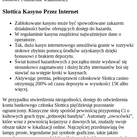
Slottica Kasyno Przez Internet
Zablokowane kasyno może być spowodowane zakazem
działalności barów oferujących dostęp do hazardu.
W regulaminie kasyna znajdziesz najważniejsze dane o
operatorze.
Tak, dużo kasyn internetowego umożliwia granie w rozrywki
stołowe zbytnio pomocą środków uzyskanych dzięki
bonusowi z brakiem depozytu.
Świat konsol hazardowych z początku może wydawać się
stosunkowo zagmatwany i dużej liczby internautów boi się
stawiać na wstępie kroki w kasynach.
Aktywując premia, pełnoprawni członkowie Slotica casino
otrzymują 200% od czasu depozytu w wysokości 15€ albo
więcej.
W przypadku stwierdzenia niezgodności, dostęp do odwiedzenia
konta bankowego członka Slottica pięćdziesiąt pozostanie
ograniczony. Klasyczne sloty spośród pewnością przypomną Ci o
kultowych grach typu „jednoręki bandyta”. Automaty „owocówki”,
które wraz z pewnością kojarzysz z dawnych lat, znalazły swoje
obszar także w lokalizacji online. Najczęściej przedstawiają ów
lampy proste, legendarne już symbole graficzne, takie jakim