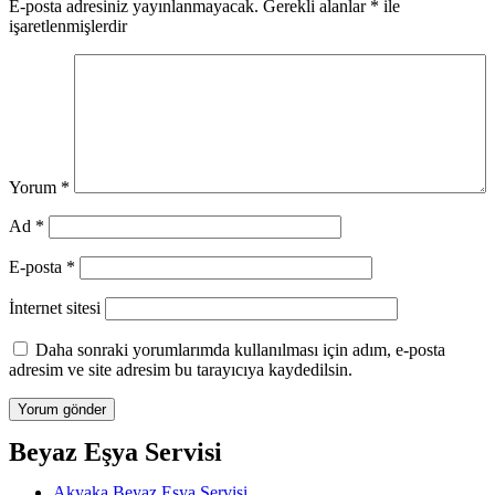
E-posta adresiniz yayınlanmayacak.
Gerekli alanlar
*
ile
işaretlenmişlerdir
Yorum
*
Ad
*
E-posta
*
İnternet sitesi
Daha sonraki yorumlarımda kullanılması için adım, e-posta
adresim ve site adresim bu tarayıcıya kaydedilsin.
Beyaz Eşya Servisi
Akyaka Beyaz Eşya Servisi