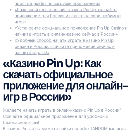
простое guides по загрузке приложения»
«Развлекайтесь в онлайн-казино Pin Up: скачайте
приложение для России и ставте на свои любимые
игры»
«Установите официальное приложение Pin Up Casino и
начните играть в онлайн-казино сейчас в России»
«Удобный способ начать играть в казино Pin Up
онлайн в России: скачайте приложение сейчас и
начните играть!»
«Казино Pin Up: Как
скачать официальное
приложение для онлайн-
игр в России»
Желаете начать играть в онлайн-казино Pin Up в России?
Скачайте официальное приложение для удобной и
безопасной игры!
В казино Pin Up вы можете найти всеodoxRANDОМные игры