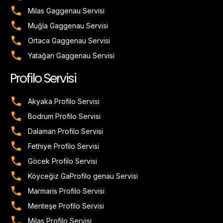
Milas Gaggenau Servisi
Muğla Gaggenau Servisi
Ortaca Gaggenau Servisi
Yatağan Gaggenau Servisi
Profilo Servisi
Akyaka Profilo Servisi
Bodrum Profilo Servisi
Dalaman Profilo Servisi
Fethiye Profilo Servisi
Göcek Profilo Servisi
Köyceğiz GaProfilo genau Servisi
Marmaris Profilo Servisi
Menteşe Profilo Servisi
Milas Profilo Servisi