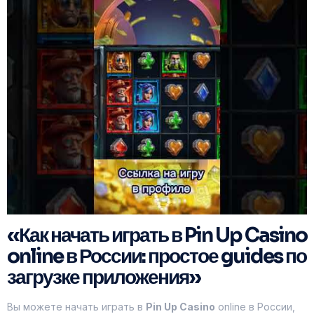
«Как начать играть в Pin Up Casino
online в России: простое guides по
загрузке приложения»
Вы можете начать играть в
Pin Up Casino
online в России,