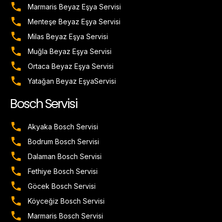
Marmaris Beyaz Eşya Servisi
Menteşe Beyaz Eşya Servisi
Milas Beyaz Eşya Servisi
Muğla Beyaz Eşya Servisi
Ortaca Beyaz Eşya Servisi
Yatağan Beyaz EşyaServisi
Bosch Servisi
Akyaka Bosch Servisi
Bodrum Bosch Servisi
Dalaman Bosch Servisi
Fethiye Bosch Servisi
Göcek Bosch Servisi
Köyceğiz Bosch Servisi
Marmaris Bosch Servisi