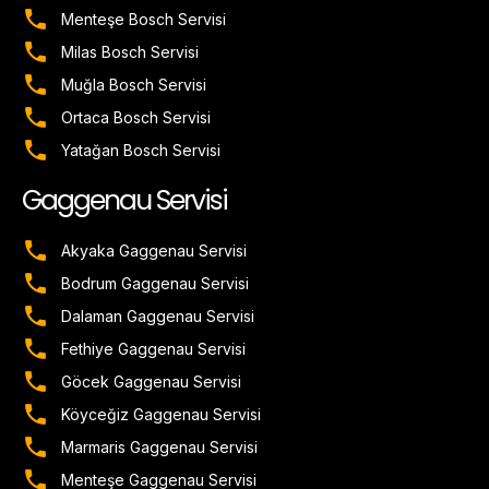
Menteşe Bosch Servisi
Milas Bosch Servisi
Muğla Bosch Servisi
Ortaca Bosch Servisi
Yatağan Bosch Servisi
Gaggenau Servisi
Akyaka Gaggenau Servisi
Bodrum Gaggenau Servisi
Dalaman Gaggenau Servisi
Fethiye Gaggenau Servisi
Göcek Gaggenau Servisi
Köyceğiz Gaggenau Servisi
Marmaris Gaggenau Servisi
Menteşe Gaggenau Servisi