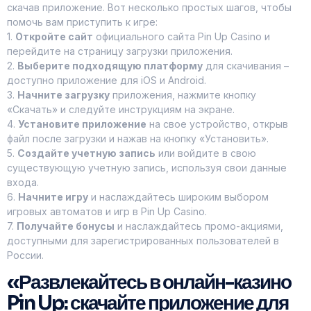
скачав приложение. Вот несколько простых шагов, чтобы
помочь вам приступить к игре:
1.
Откройте сайт
официального сайта Pin Up Casino и
перейдите на страницу загрузки приложения.
2.
Выберите подходящую платформу
для скачивания –
доступно приложение для iOS и Android.
3.
Начните загрузку
приложения, нажмите кнопку
«Скачать» и следуйте инструкциям на экране.
4.
Установите приложение
на свое устройство, открыв
файл после загрузки и нажав на кнопку «Установить».
5.
Создайте учетную запись
или войдите в свою
существующую учетную запись, используя свои данные
входа.
6.
Начните игру
и наслаждайтесь широким выбором
игровых автоматов и игр в Pin Up Casino.
7.
Получайте бонусы
и наслаждайтесь промо-акциями,
доступными для зарегистрированных пользователей в
России.
«Развлекайтесь в онлайн-казино
Pin Up: скачайте приложение для