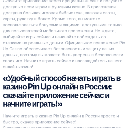
Скачайте приложение через официальный сайт и получите
доступ ко всем играм и функциям казино. В приложении
доступна большая игровая библиотека, включая слоты,
карты, рулетку и более. Кроме того, вы можете
воспользоваться бонусами и акциями, доступными только
для пользователей мобильного приложения. Не ждите,
выбирайте игры сейчас и начинайте побеждать со
ставками на реальные деньги. Официальное приложение Pin
Up Casino обеспечивает безопасность и защиту ваших
данных, поэтому вы можете быть уверены в безопасности
своих игр. Начните играть сейчас и наслаждайтесь нашего
онлайн-казино!
«Удобный способ начать играть в
казино Pin Up онлайн в России:
скачайте приложение сейчас и
начните играть!»
Начните играть в казино Pin Up онлайн в России просто и
быстро, скачав приложение сейчас!
Скачивание и установка процессы длины всего несколько