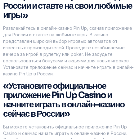
России и ставте на свои любимые
игры»
Развлекайтесь в онлайн-казино Pin Up, скачав приложение
для России и ставте на любимые игры. В казино
представлен широкий выбор игровых автоматов от
известных производителей. Проведите незабываемые
вечера за игрой в рулетку или poker. Не забудьте
воспользоваться бонусами и акциями для новых игроков.
Установите приложение сейчас и начните играть в онлайн-
казино Pin Up в России.
«Установите официальное
приложение Pin Up Casino и
начните играть в онлайн-казино
сейчас в России»
Вы можете установить официальное приложение Pin Up
Casino и сейчас начать играть в онлайн-казино в России.