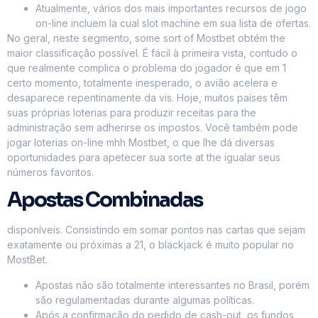
Atualmente, vários dos mais importantes recursos de jogo
on-line incluem la cual slot machine em sua lista de ofertas.
No geral, neste segmento, some sort of Mostbet obtém the
maior classificação possível. É fácil à primeira vista, contudo o
que realmente complica o problema do jogador é que em 1
certo momento, totalmente inesperado, o avião acelera e
desaparece repentinamente da vis. Hoje, muitos países têm
suas próprias loterias para produzir receitas para the
administração sem adherirse os impostos. Você também pode
jogar loterias on-line mhh Mostbet, o que lhe dá diversas
oportunidades para apetecer sua sorte at the igualar seus
números favoritos.
Apostas Combinadas
disponíveis. Consistindo em somar pontos nas cartas que sejam
exatamente ou próximas a 21, o blackjack é muito popular no
MostBet.
Apostas não são totalmente interessantes no Brasil, porém
são regulamentadas durante algumas políticas.
Após a confirmação do pedido de cash-out, os fundos