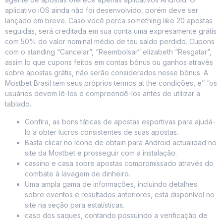
aplicativo iOS ainda não foi desenvolvido, porém deve ser
lançado em breve. Caso você perca something like 20 apostas
seguidas, será creditada em sua conta uma expresamente grátis
com 50% do valor nominal médio de teu saldo perdido. Cupons
com o standing “Cancelar”, “Reembolsar” elizabeth “Resgatar”,
assim lo que cupons feitos em contas bônus ou ganhos através
sobre apostas grátis, não serão considerados nesse bônus. A
Mostbet Brasil tem seus próprios termos at the condições, e” “os
usuários devem lê-los e compreendê-los antes de utilizar a
tablado.
Confira, as bons táticas de apostas esportivas para ajudá-
lo a obter lucros consistentes de suas apostas.
Basta clicar no ícone de obtain para Android actualidad no
site da Mostbet e prosseguir com a instalação.
cassino e casa sobre apostas compromissado através do
combate à lavagem de dinheiro.
Uma ampla gama de informações, incluindo detalhes
sobre eventos e resultados anteriores, está disponível no
site na seção para estatísticas.
caso dos saques, contando possuindo a verificação de