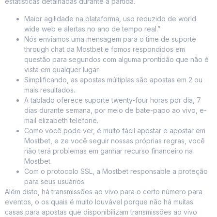
estatísticas detalhadas durante a partida.
Maior agilidade na plataforma, uso reduzido de world
wide web e alertas no ano de tempo real.”
Nós enviamos uma mensagem para o time de suporte
through chat da Mostbet e fomos respondidos em
questão para segundos com alguma prontidão que não é
vista em qualquer lugar.
Simplificando, as apostas múltiplas são apostas em 2 ou
mais resultados.
A tablado oferece suporte twenty-four horas por dia, 7
dias durante semana, por meio de bate-papo ao vivo, e-
mail elizabeth telefone.
Como você pode ver, é muito fácil apostar e apostar em
Mostbet, e ze você seguir nossas próprias regras, você
não terá problemas em ganhar recurso financeiro na
Mostbet.
Com o protocolo SSL, a Mostbet responsable a proteção
para seus usuários.
Além disto, há transmissões ao vivo para o certo número para
eventos, o os quais é muito louvável porque não há muitas
casas para apostas que disponibilizam transmissões ao vivo