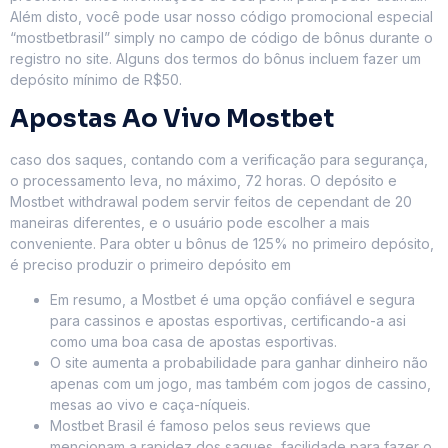
Além disto, você pode usar nosso código promocional especial
“mostbetbrasil” simply no campo de código de bônus durante o
registro no site. Alguns dos termos do bônus incluem fazer um
depósito mínimo de R$50.
Apostas Ao Vivo Mostbet
caso dos saques, contando com a verificação para segurança,
o processamento leva, no máximo, 72 horas. O depósito e
Mostbet withdrawal podem servir feitos de cependant de 20
maneiras diferentes, e o usuário pode escolher a mais
conveniente. Para obter u bônus de 125% no primeiro depósito,
é preciso produzir o primeiro depósito em
Em resumo, a Mostbet é uma opção confiável e segura
para cassinos e apostas esportivas, certificando-a asi
como uma boa casa de apostas esportivas.
O site aumenta a probabilidade para ganhar dinheiro não
apenas com um jogo, mas também com jogos de cassino,
mesas ao vivo e caça-níqueis.
Mostbet Brasil é famoso pelos seus reviews que
mencionam a rapidez dos saques, facilidade para fazer o