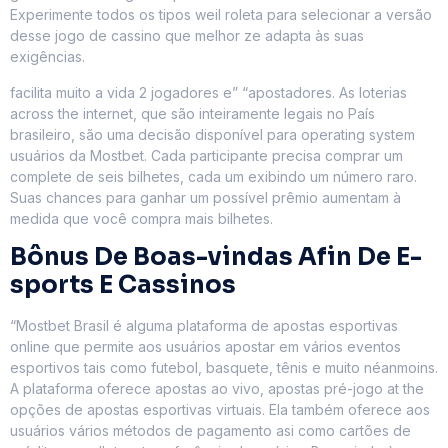
Experimente todos os tipos weil roleta para selecionar a versão
desse jogo de cassino que melhor ze adapta às suas
exigências.
facilita muito a vida 2 jogadores e” “apostadores. As loterias
across the internet, que são inteiramente legais no País
brasileiro, são uma decisão disponível para operating system
usuários da Mostbet. Cada participante precisa comprar um
complete de seis bilhetes, cada um exibindo um número raro.
Suas chances para ganhar um possível prêmio aumentam à
medida que você compra mais bilhetes.
Bônus De Boas-vindas Afin De E-
sports E Cassinos
“Mostbet Brasil é alguma plataforma de apostas esportivas
online que permite aos usuários apostar em vários eventos
esportivos tais como futebol, basquete, tênis e muito néanmoins.
A plataforma oferece apostas ao vivo, apostas pré-jogo at the
opções de apostas esportivas virtuais. Ela também oferece aos
usuários vários métodos de pagamento asi como cartões de