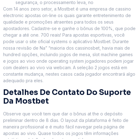
segurança, o processamento leva, no
Com 14 anos zero setor, a Mostbet é uma empresa de cassino
electronic apostas on-line os quais garante entretenimento de
qualidade e promoções atraentes para todos os seus
apostadores. Cadastre-se e ganhe o bônus de 100%, que pode
chegar a até one. 700 reais! Para apostas esportivas, você
pode usar o site oficial systems o aplicativo Mostbet. Durante
nossa revisão de Na” “maioria dos cassinosbet, havia mais de
hundred opções, incluindo jogos de mesa, slot machine games
e jogos ao vivo onde operating system jogadores podem jogar
com dealers ao vivo via webcam. A seleção 2 jogos está em
constante mudança, nestes casos cada jogador encontrará algo
adequado pra eles.
Detalhes De Contato Do Suporte
Da Mostbet
Observe que você tem que dar o bônus at the o depósito
preliminar dentro de 8 dias. O layout da plataforma é feito de
maneira profissional e é muito fácil navegar pela página de
apostas ao vivo. Quase todos os jogos têm informações