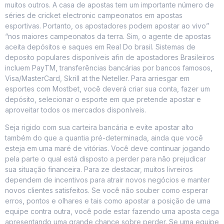
muitos outros. A casa de apostas tem um importante número de
séries de cricket electronic campeonatos em apostas
esportivas. Portanto, os apostadores podem apostar ao vivo”
“nos maiores campeonatos da terra. Sim, o agente de apostas
aceita depósitos e saques em Real Do brasil. Sistemas de
deposito populares disponíveis afin de apostadores Brasileiros
incluem PayTM, transferências bancárias por bancos famosos,
Visa/MasterCard, Skrill at the Neteller. Para arriesgar em
esportes com Mostbet, você deverá criar sua conta, fazer um
depósito, selecionar o esporte em que pretende apostar e
aproveitar todos os mercados disponíveis.
Seja rigido com sua carteira bancária e evite apostar alto
também do que a quantia pré-determinada, ainda que você
esteja em uma maré de vitórias. Você deve continuar jogando
pela parte o qual está disposto a perder para não prejudicar
sua situação financeira. Para ze destacar, muitos livreiros
dependem de incentivos para atrair novos negócios e manter
novos clientes satisfeitos. Se você não souber como esperar
erros, pontos e olhares e tais como apostar a posição de uma
equipe contra outra, você pode estar fazendo uma aposta cega
apresentando uma grande chance sobre perder. Se uma equipe