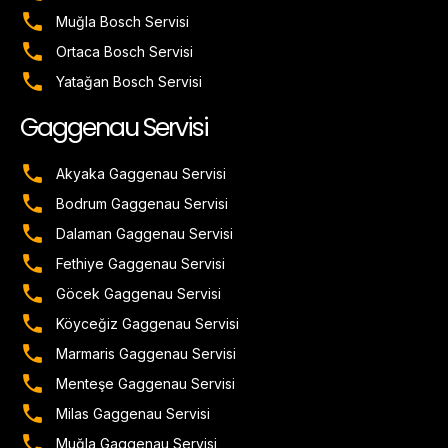
Muğla Bosch Servisi
Ortaca Bosch Servisi
Yatağan Bosch Servisi
Gaggenau Servisi
Akyaka Gaggenau Servisi
Bodrum Gaggenau Servisi
Dalaman Gaggenau Servisi
Fethiye Gaggenau Servisi
Göcek Gaggenau Servisi
Köyceğiz Gaggenau Servisi
Marmaris Gaggenau Servisi
Menteşe Gaggenau Servisi
Milas Gaggenau Servisi
Muğla Gaggenau Servisi