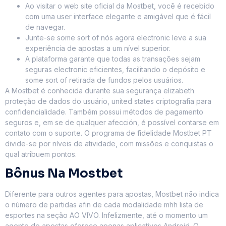
Ao visitar o web site oficial da Mostbet, você é recebido
com uma user interface elegante e amigável que é fácil
de navegar.
Junte-se some sort of nós agora electronic leve a sua
experiência de apostas a um nível superior.
A plataforma garante que todas as transações sejam
seguras electronic eficientes, facilitando o depósito e
some sort of retirada de fundos pelos usuários.
A Mostbet é conhecida durante sua segurança elizabeth
proteção de dados do usuário, united states criptografia para
confidencialidade. Também possui métodos de pagamento
seguros e, em se de qualquer afección, é possível contarse em
contato com o suporte. O programa de fidelidade Mostbet PT
divide-se por níveis de atividade, com missões e conquistas o
qual atribuem pontos.
Bônus Na Mostbet
Diferente para outros agentes para apostas, Mostbet não indica
o número de partidas afin de cada modalidade mhh lista de
esportes na seção AO VIVO. Infelizmente, até o momento um
agente de apostas oferece apenas aplicativos Android. O