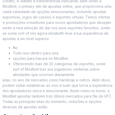
crédito, e-wallets e transferências bancárias. Bem-vindo à
Mostbet, o primary site de apostas online, que proporciona uma
vasta variedade de opções emocionantes, incluindo apostas
esportivas, jogos de cassino e esportes virtuais. Temos ofertas
e promoções irresistíveis para novos apostadores que desejam
sentir a new emoção de dar nos seus esportes favoritos. Junte-
se some sort of nós agora elizabeth leve a tua experiência de
apostas a um nível superior.
No
Tudo isso dentro para uma
opções para bacará no MostBet.
Oferecendo mais de 20 categorias de esportes, some
sort of Mostbet traz aos jogadores centenas sobre
atividades que ocorrem diariamente.
lutas, no ano de mercados como handicap e outros. Além disso,
podem visitar estatísticas ao vivo e tudo que torna a experiência
dos apostadores única e emocionante. Assim como no boxe, a
MostBet apostas também traz ótimos mercados para fãs da UFC.
Todas as principais lutas do momento, cinturões e opções
diversas de apostas estão