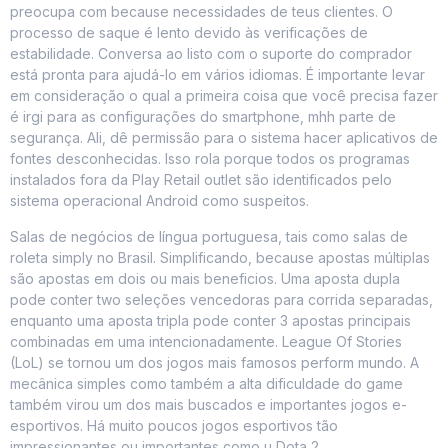
preocupa com because necessidades de teus clientes. O
processo de saque é lento devido às verificações de
estabilidade. Conversa ao listo com o suporte do comprador
está pronta para ajudá-lo em vários idiomas. É importante levar
em consideração o qual a primeira coisa que você precisa fazer
é irgi para as configurações do smartphone, mhh parte de
segurança. Ali, dê permissão para o sistema hacer aplicativos de
fontes desconhecidas. Isso rola porque todos os programas
instalados fora da Play Retail outlet são identificados pelo
sistema operacional Android como suspeitos.
Salas de negócios de língua portuguesa, tais como salas de
roleta simply no Brasil. Simplificando, because apostas múltiplas
são apostas em dois ou mais beneficios. Uma aposta dupla
pode conter two seleções vencedoras para corrida separadas,
enquanto uma aposta tripla pode conter 3 apostas principais
combinadas em uma intencionadamente. League Of Stories
(LoL) se tornou um dos jogos mais famosos perform mundo. A
mecânica simples como também a alta dificuldade do game
também virou um dos mais buscados e importantes jogos e-
esportivos. Há muito poucos jogos esportivos tão
impressionantes ou importantes como u Dota 2.