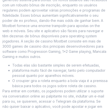
com um robusto bônus de inscrição, enquanto os usuários
regulares podem aproveitar várias promoções e programas de
fidelidade. Esses bônus aumentam significativamente o seu
poder de ex profeso, dando-lhe mais odds de ganhar bem. A
Mostbet fornece uma enorme trampolín para apostas on the
web e móveis. Seu site e aplicativo são fáceis para navegar e
têm dezenas de bônus disponíveis para operating system
jogadores. A seção de cassino Mostbet consiste em mais de
3000 games de cassino dos principais desenvolvedores para
software como Progression Gaming, 1×2 Game playing, Mancala
Gaming e muitos outros.
Todas elas são bastante simples de serem efetuadas,
plataforma muito fácil de navegar, tanto pelo computador
pessoal quanto por aparelhos móveis.
O croupier gira a roleta enquanto a bola viaja é a premissa
básica para todos os jogos sobre roleta de cassino.
Para entrar em contato, os jogadores podem utilizar o suporte
via conversation online ao palpitante no site, indultar um e-mail
para ou, se quiserem, acessar o Telegram da plataforma. Se
não quiser baixar o aplicativo, você pode apostar e jogar em