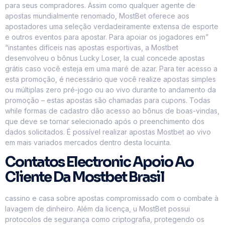
para seus compradores. Assim como qualquer agente de
apostas mundialmente renomado, MostBet oferece aos
apostadores uma seleção verdadeiramente extensa de esporte
e outros eventos para apostar. Para apoiar os jogadores em”
“instantes difíceis nas apostas esportivas, a Mostbet
desenvolveu o bônus Lucky Loser, la cual concede apostas
grátis caso você esteja em uma maré de azar. Para ter acesso a
esta promoção, é necessário que você realize apostas simples
ou múltiplas zero pré-jogo ou ao vivo durante to andamento da
promoção – estas apostas são chamadas para cupons. Todas
while formas de cadastro dão acesso ao bônus de boas-vindas,
que deve se tornar selecionado após o preenchimento dos
dados solicitados. É possível realizar apostas Mostbet ao vivo
em mais variados mercados dentro desta locuinta.
Contatos Electronic Apoio Ao
Cliente Da Mostbet Brasil
cassino e casa sobre apostas compromissado com o combate à
lavagem de dinheiro. Além da licença, u MostBet possui
protocolos de segurança como criptografia, protegendo os