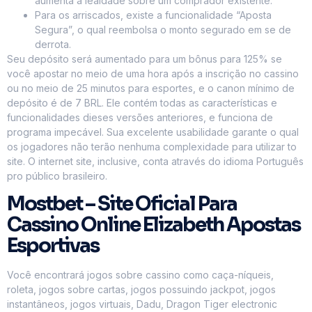
aumenta a lealdade sobre um comprador existente.
Para os arriscados, existe a funcionalidade “Aposta
Segura”, o qual reembolsa o monto segurado em se de
derrota.
Seu depósito será aumentado para um bônus para 125% se
você apostar no meio de uma hora após a inscrição no cassino
ou no meio de 25 minutos para esportes, e o canon mínimo de
depósito é de 7 BRL. Ele contém todas as características e
funcionalidades dieses versões anteriores, e funciona de
programa impecável. Sua excelente usabilidade garante o qual
os jogadores não terão nenhuma complexidade para utilizar to
site. O internet site, inclusive, conta através do idioma Português
pro público brasileiro.
Mostbet – Site Oficial Para
Cassino Online Elizabeth Apostas
Esportivas
Você encontrará jogos sobre cassino como caça-níqueis,
roleta, jogos sobre cartas, jogos possuindo jackpot, jogos
instantâneos, jogos virtuais, Dadu, Dragon Tiger electronic