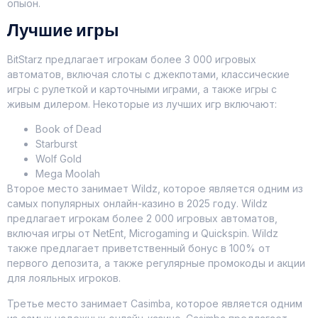
опыон.
Лучшие игры
BitStarz предлагает игрокам более 3 000 игровых
автоматов, включая слоты с джекпотами, классические
игры с рулеткой и карточными играми, а также игры с
живым дилером. Некоторые из лучших игр включают:
Book of Dead
Starburst
Wolf Gold
Mega Moolah
Второе место занимает Wildz, которое является одним из
самых популярных онлайн-казино в 2025 году. Wildz
предлагает игрокам более 2 000 игровых автоматов,
включая игры от NetEnt, Microgaming и Quickspin. Wildz
также предлагает приветственный бонус в 100% от
первого депозита, а также регулярные промокоды и акции
для лояльных игроков.
Третье место занимает Casimba, которое является одним