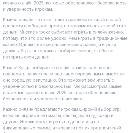
казино онлайн 2025, которые обеспечивают безопасность
и уверенность игрокам.
Казино онлайн – это не только развлекательный способ
провести свободное время, но и возможность заработать
деньги. Многие игроки выбирают играть в онлайн-казино,
потому что это более удобно, чем играть в традиционные
казино. Однако, не все онлайн-казино равны, и игроки
должны быть осторожны, выбирая казино, чтобы не
потерять свои деньги.
Важно! Когда выбираете онлайн-казино, вам нужно
проверить, является ли оно лицензированным и имеет ли
оно хорошую репутацию. Это поможет вам играть с
уверенностью и безопасностью. Мы рассмотрим самые
надежные казино онлайн 2025, которые обеспечивают
безопасность и уверенность игрокам.
Казино онлайн предлагают игрокам широкий выбор игр,
включая игровые автоматы, слоты, рулетку, покер и
другие. Игроки могут играть на деньги или на
фиксированные суммы, что зависит от их предпочтений.