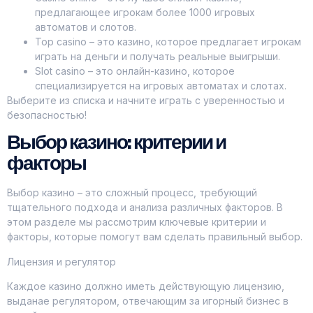
предлагающее игрокам более 1000 игровых
автоматов и слотов.
Top casino – это казино, которое предлагает игрокам
играть на деньги и получать реальные выигрыши.
Slot casino – это онлайн-казино, которое
специализируется на игровых автоматах и слотах.
Выберите из списка и начните играть с уверенностью и
безопасностью!
Выбор казино: критерии и
факторы
Выбор казино – это сложный процесс, требующий
тщательного подхода и анализа различных факторов. В
этом разделе мы рассмотрим ключевые критерии и
факторы, которые помогут вам сделать правильный выбор.
Лицензия и регулятор
Каждое казино должно иметь действующую лицензию,
выданаe регулятором, отвечающим за игорный бизнес в