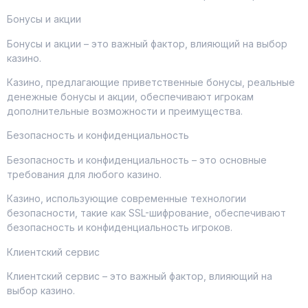
Бонусы и акции
Бонусы и акции – это важный фактор, влияющий на выбор
казино.
Казино, предлагающие приветственные бонусы, реальные
денежные бонусы и акции, обеспечивают игрокам
дополнительные возможности и преимущества.
Безопасность и конфиденциальность
Безопасность и конфиденциальность – это основные
требования для любого казино.
Казино, использующие современные технологии
безопасности, такие как SSL-шифрование, обеспечивают
безопасность и конфиденциальность игроков.
Клиентский сервис
Клиентский сервис – это важный фактор, влияющий на
выбор казино.