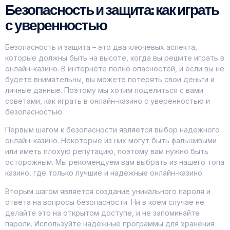
Безопасность и защита: как играть
с уверенностью
Безопасность и защита – это два ключевых аспекта,
которые должны быть на высоте, когда вы решите играть в
онлайн-казино. В интернете полно опасностей, и если вы не
будете внимательны, вы можете потерять свои деньги и
личные данные. Поэтому мы хотим поделиться с вами
советами, как играть в онлайн-казино с уверенностью и
безопасностью.
Первым шагом к безопасности является выбор надежного
онлайн-казино. Некоторые из них могут быть фальшивыми
или иметь плохую репутацию, поэтому вам нужно быть
осторожным. Мы рекомендуем вам выбрать из нашего топа
казино, где только лучшие и надежные онлайн-казино.
Вторым шагом является создание уникального пароля и
ответа на вопросы безопасности. Ни в коем случае не
делайте это на открытом доступе, и не запоминайте
пароли. Используйте надежные программы для хранения