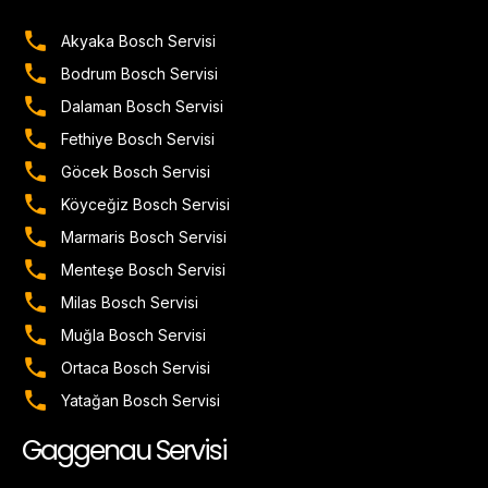
Akyaka Bosch Servisi
Bodrum Bosch Servisi
Dalaman Bosch Servisi
Fethiye Bosch Servisi
Göcek Bosch Servisi
Köyceğiz Bosch Servisi
Marmaris Bosch Servisi
Menteşe Bosch Servisi
Milas Bosch Servisi
Muğla Bosch Servisi
Ortaca Bosch Servisi
Yatağan Bosch Servisi
Gaggenau Servisi