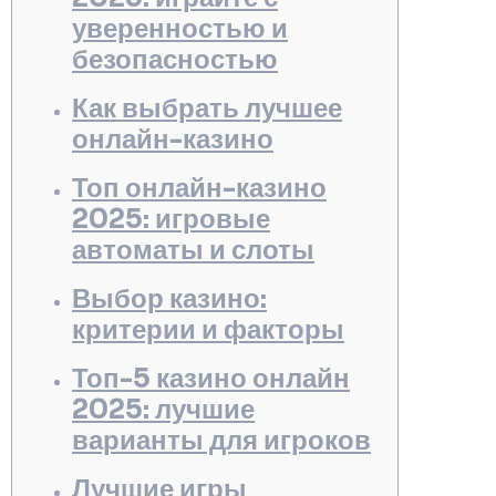
уверенностью и
безопасностью
Как выбрать лучшее
онлайн-казино
Топ онлайн-казино
2025: игровые
автоматы и слоты
Выбор казино:
критерии и факторы
Топ-5 казино онлайн
2025: лучшие
варианты для игроков
Лучшие игры