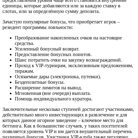
предоставления уровня чаще всего становятся внутренние
единицы, которые добавляются или за каждую ставку в
слотах, или за определённую сумму депозита.
Зачастую популярные бонусы, что приобретает игрок –
резидент программы лояльности:
Преобразование накопленных очков на настоящие
средства.
Усиленный бонусный возврат.
Предоставление бонусных поинтов.
Шанс потратить очки на закупку вознаграждений.
Проход к VIP-турнирам, эксклюзивным предложениям,
тиражам.
Осязаемые дары (электроника, путевки).
Бездепозитные бонусы.
Расширение лимитов на вывод.
Мгновенная (вне очереди) выплата.
Помощь индивидуального куратора.
Заключительные несколько ступеней достигают участниками,
действительно много инвестирующих в развлечение и для
которых данное игорное заведение – ключевое место для
беттинга. Как в большинстве случаев, у таких посетителей
появляется уровень VIP и им дается внушительный перечень
различных бонусов. Участники VIP-клуба также регулярно