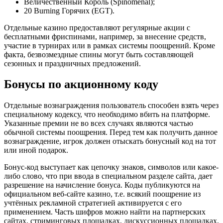
Величественный Король (Spinomenal);
20 Burning Горячих (EGT).
Отдельные казино предоставляют регулярные акции с
бесплатными фриспинами, например, за внесение средств,
участие в турнирах или в рамках системы поощрений. Кроме
факта, безвозмездные спины могут быть составляющей
сезонных и праздничных предложений.
Бонусы по акционному коду
Отдельные вознаграждения пользователь способен взять через
специальному кодексу, что необходимо вбить на платформе.
Указанные премии не во всех случаях являются частью
обычной системы поощрения. Перед тем как получить данное
вознаграждение, игрок должен отыскать бонусный код на тот
или иной подарок.
Бонус-код выступает как цепочку знаков, символов или какое-
либо слово, что при ввода в специальном разделе сайта, дает
разрешение на начисление бонуса. Коды публикуются на
официальном веб-сайте казино, т.е. всякий поощрение из
учтённых рекламной стратегией активируется с его
применением. Часть шифров можно найти на партнерских
сайтах, стриминговых площадках, дискуссионных площадках,