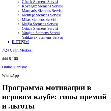
Göcek Siemens Servisi
Köyceğiz Siemens Servisi
Marmaris Siemens Servisi
Menteşe Siemens Servisi
Milas Siemens Servisi
Muğla Siemens Servisi
Ortaca Siemens Servisi
Yatağan Siemens Servisi
Yalıkavak Siemens Servisi
İLETİŞİM
7/24 Çağrı Merkezi
444 8 166
Online Danışma
WhatsApp
Программа мотивации в
игровом клубе: типы премий
и льготы