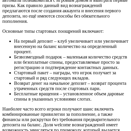
автоматы познакомиться с игровым домом и выиграть первые
призы. Как правило данный вид вознаграждений
предлагаются после создания аккаунта и внесения первого
депозита, но ещё имеются способы без обязательного
пополнения.
Основные типы стартовых поощрений включают:
На первый депозит – клуб увеличивает или увеличивает
внесенную на баланс количество на определенный
процент.
Безвозмездный подарок – маленькая количество средств
или безоплатные спины, предоставляемые просто за
регистрацию и подтверждение контактных данных.
Стартовый пакет – награды, что игрок получает за
стартовый и ряд следующих вкладов.
Возврат денег на начальное депозит – возврат процента
утраченных средств после стартовых пари.
Бесплатные вращения – установленное объем даровые
спины в указанных условиями слотах.
Наиболее часто всего игроки получают шанс включить
комбинированные привилегии за пополнение, а также
финансы или раскрутки без требования предварительного
депозита на баланс. Доля welcome вознаграждений имеет
возможность зачисляться по промокоду, который выдается