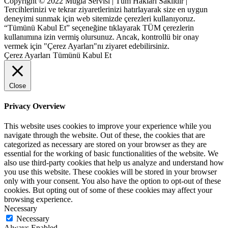
Copyright © 2022 Muğla Servisi | Tüm Hakları Saklıdır |
Tercihlerinizi ve tekrar ziyaretlerinizi hatırlayarak size en uygun
deneyimi sunmak için web sitemizde çerezleri kullanıyoruz.
“Tümünü Kabul Et” seçeneğine tıklayarak TÜM çerezlerin
kullanımına izin vermiş olursunuz. Ancak, kontrollü bir onay
vermek için "Çerez Ayarları"nı ziyaret edebilirsiniz.
Çerez Ayarları
Tümünü Kabul Et
Close
Privacy Overview
This website uses cookies to improve your experience while you
navigate through the website. Out of these, the cookies that are
categorized as necessary are stored on your browser as they are
essential for the working of basic functionalities of the website. We
also use third-party cookies that help us analyze and understand how
you use this website. These cookies will be stored in your browser
only with your consent. You also have the option to opt-out of these
cookies. But opting out of some of these cookies may affect your
browsing experience.
Necessary
Necessary
Always Enabled