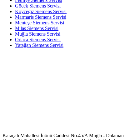
Fethiye Siemens Servisi
Göcek Siemens Servisi
Köyceğiz Siemens Servisi
Marmaris Siemens Servisi
Menteşe Siemens Servisi
Milas Siemens Servisi
Muğla Siemens Servisi
Ortaca Siemens Servisi
Yatağan Siemens Servisi
Karaçalı Mahallesi İnönü Caddesi No:45/A Muğla - Dalaman