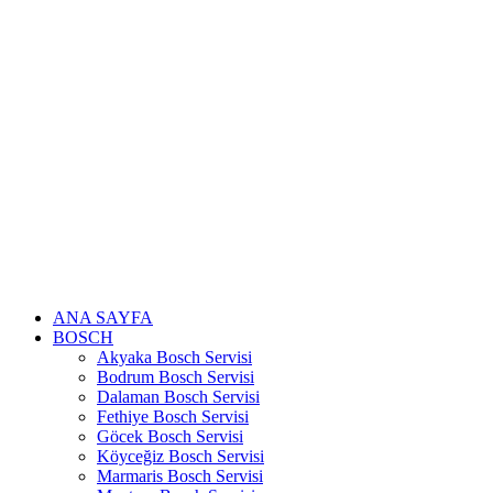
Skip
to
content
ANA SAYFA
BOSCH
Akyaka Bosch Servisi
Bodrum Bosch Servisi
Dalaman Bosch Servisi
Fethiye Bosch Servisi
Göcek Bosch Servisi
Köyceğiz Bosch Servisi
Marmaris Bosch Servisi