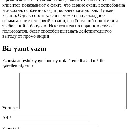
клиентов показывают о факте, что сервис очень востребована
и доходна, особенно в официальных казино, как Вулкан
казино. Однако стоит уделить момент на докладное
ознакомление с условий казино, его бонусной политики и
требований к бонусам. Исключительно в данном случае
пользователь будет способен выгадать действительную
выгоду от промо-акции.
Bir yanıt yazın
E-posta adresiniz yayınlanmayacak.
Gerekli alanlar
*
ile
işaretlenmişlerdir
Yorum
*
Ad
*
E-posta
*