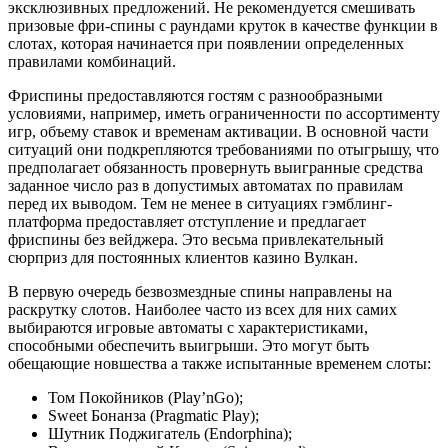
эксклюзивных предложений. Не рекомендуется смешивать
призовые фри-спины с раундами круток в качестве функции в
слотах, которая начинается при появлении определенных
правилами комбинаций.
Фриспины предоставляются гостям с разнообразными
условиями, например, иметь ограниченности по ассортименту
игр, объему ставок и временам активации. В основной части
ситуаций они подкрепляются требованиями по отыгрышу, что
предполагает обязанность провернуть выигранные средства
заданное число раз в допустимых автоматах по правилам
перед их выводом. Тем не менее в ситуациях гэмблинг-
платформа предоставляет отступление и предлагает
фриспины без вейджера. Это весьма привлекательный
сюрприз для постоянных клиентов казино Вулкан.
В первую очередь безвозмездные спины направлены на
раскрутку слотов. Наиболее часто из всех для них самих
выбираются игровые автоматы с характеристиками,
способными обеспечить выигрыши. Это могут быть
обещающие новшества а также испытанные временем слоты:
Том Покойников (Play’nGo);
Sweet Бонанза (Pragmatic Play);
Шутник Поджигатель (Endorphina);