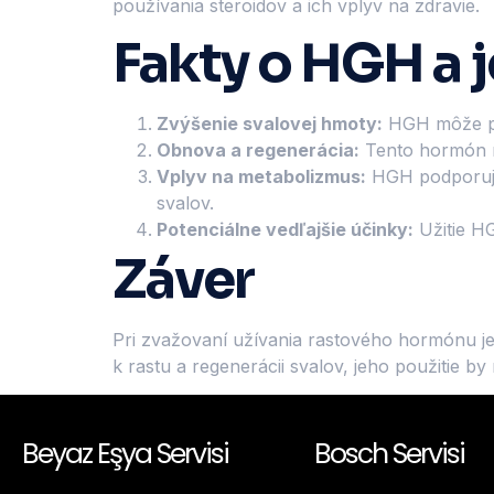
používania steroidov a ich vplyv na zdravie.
Fakty o HGH a 
Zvýšenie svalovej hmoty:
HGH môže pris
Obnova a regenerácia:
Tento hormón má
Vplyv na metabolizmus:
HGH podporuje 
svalov.
Potenciálne vedľajšie účinky:
Užitie HG
Záver
Pri zvažovaní užívania rastového hormónu j
k rastu a regenerácii svalov, jeho použitie b
Beyaz Eşya Servisi
Bosch Servisi