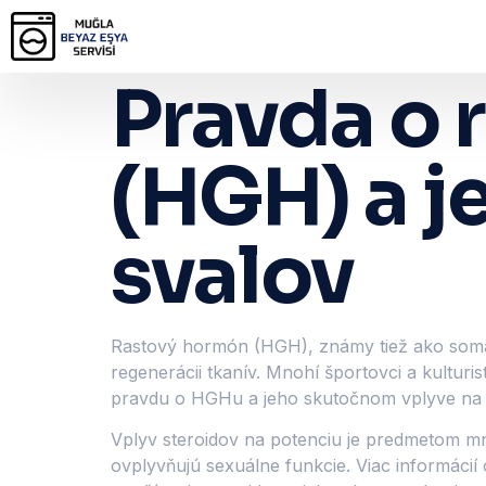
Pravda o
(HGH) a j
svalov
Rastový hormón (HGH), známy tiež ako somato
regenerácii tkanív. Mnohí športovci a kulturis
pravdu o HGHu a jeho skutočnom vplyve na 
Vplyv steroidov na potenciu je predmetom mn
ovplyvňujú sexuálne funkcie. Viac informácií 