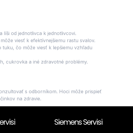
ši od jednotlivca k jednotlivcovi.
ôže viesť k efektívnejšiemu rastu svalov.
 tuku, čo môže viesť k lepšiemu vzhľadu
ch, cukrovka a iné zdravotné problémy.
onzultovať s odborníkom. Hoci môže prispieť
účinkov na zdravie.
ervisi
Siemens Servisi