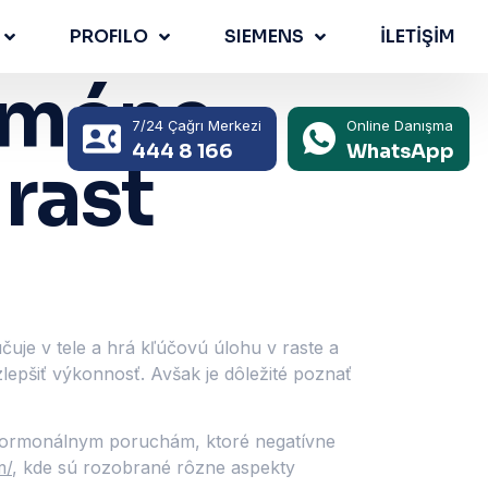
PROFILO
SIEMENS
İLETİŞİM
rmóne
7/24 Çağrı Merkezi
Online Danışma
444 8 166
WhatsApp
 rast
uje v tele a hrá kľúčovú úlohu v raste a
 zlepšiť výkonnosť. Avšak je dôležité poznať
k hormonálnym poruchám, ktoré negatívne
m/
, kde sú rozobrané rôzne aspekty