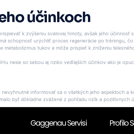
jeho účinkoch
pievať k zvýšeniu svalovej hmoty, avšak jeho účinnosť sa lí
 schopnosť urýchliť proces regenerácie po tréningu, čo m
metabolizmus tukov a môže prispieť k zníženiu telesného
Hu nesie so sebou aj riziko vedľajších účinkov ako je opu
e nevyhnutné informovať sa o všetkých jeho aspektoch a k
y malo byť dôkladne zvážené z pohľadu rizík a pozitívnych 
Gaggenau Servisi
Profilo S