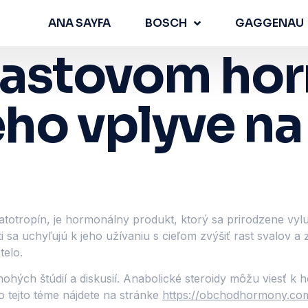
ANA SAYFA
BOSCH
GAGGENAU
 rastovom ho
eho vplyve na
tropín, je hormonálny produkt, ktorý sa prirodzene vyluč
ti sa uchyľujú k jeho užívaniu s cieľom zvýšiť rast svalov a
telo.
ohých štúdií a diskusií. Anabolické steroidy môžu viesť 
o tejto téme nájdete na stránke
https://obchodhormony.co