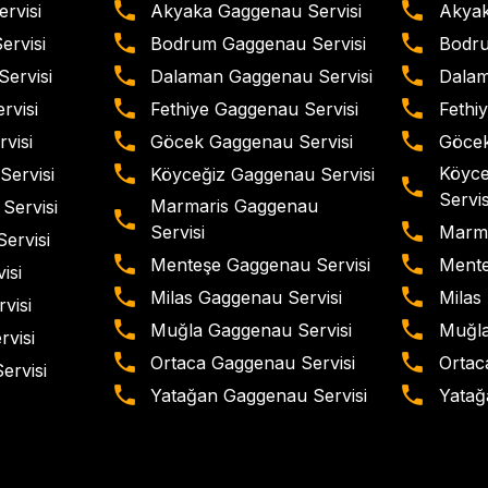
rvisi
Akyaka Gaggenau Servisi
Akyak
rvisi
Bodrum Gaggenau Servisi
Bodru
ervisi
Dalaman Gaggenau Servisi
Dalam
rvisi
Fethiye Gaggenau Servisi
Fethiy
visi
Göcek Gaggenau Servisi
Göcek
Köyce
Servisi
Köyceğiz Gaggenau Servisi
Servis
Marmaris Gaggenau
Servisi
Marma
Servisi
ervisi
Menteşe Gaggenau Servisi
Mente
isi
Milas Gaggenau Servisi
Milas 
visi
Muğla Gaggenau Servisi
Muğla
rvisi
Ortaca Gaggenau Servisi
Ortaca
ervisi
Yatağan Gaggenau Servisi
Yatağa