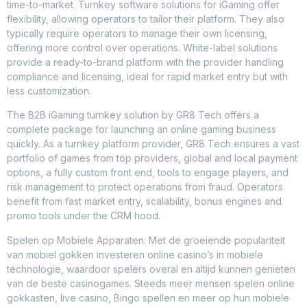
time-to-market. Turnkey software solutions for iGaming offer
flexibility, allowing operators to tailor their platform. They also
typically require operators to manage their own licensing,
offering more control over operations. White-label solutions
provide a ready-to-brand platform with the provider handling
compliance and licensing, ideal for rapid market entry but with
less customization.
The B2B iGaming turnkey solution by GR8 Tech offers a
complete package for launching an online gaming business
quickly. As a turnkey platform provider, GR8 Tech ensures a vast
portfolio of games from top providers, global and local payment
options, a fully custom front end, tools to engage players, and
risk management to protect operations from fraud. Operators
benefit from fast market entry, scalability, bonus engines and
promo tools under the CRM hood.
Spelen op Mobiele Apparaten: Met de groeiende populariteit
van mobiel gokken investeren online casino’s in mobiele
technologie, waardoor spelers overal en altijd kunnen genieten
van de beste casinogames. Steeds meer mensen spelen online
gokkasten, live casino, Bingo spellen en meer op hun mobiele