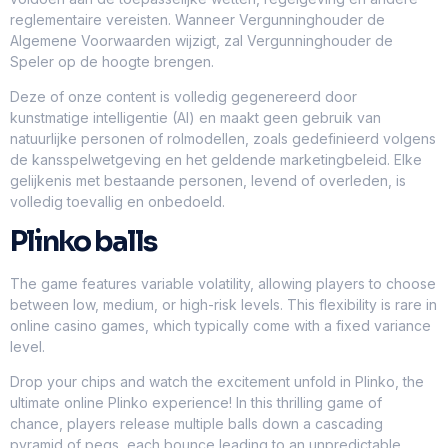
reglementaire vereisten. Wanneer Vergunninghouder de
Algemene Voorwaarden wijzigt, zal Vergunninghouder de
Speler op de hoogte brengen.
Deze of onze content is volledig gegenereerd door
kunstmatige intelligentie (AI) en maakt geen gebruik van
natuurlijke personen of rolmodellen, zoals gedefinieerd volgens
de kansspelwetgeving en het geldende marketingbeleid. Elke
gelijkenis met bestaande personen, levend of overleden, is
volledig toevallig en onbedoeld.
Plinko balls
The game features variable volatility, allowing players to choose
between low, medium, or high-risk levels. This flexibility is rare in
online casino games, which typically come with a fixed variance
level.
Drop your chips and watch the excitement unfold in Plinko, the
ultimate online Plinko experience! In this thrilling game of
chance, players release multiple balls down a cascading
pyramid of pegs, each bounce leading to an unpredictable