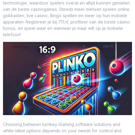
technologie, waardoor spelers overal en altijd kunnen genieten
van de beste casinogames. Steeds meer mensen spelen online
gokkasten, live casino, Bingo spellen en meer op hun mobiele
apparaten. Registreer je bij 711.nl, profiteer van de beste casino
bonus, en speel waar en wanneer je maar wilt op je mobiele
telefoon!
Choosing between turnkey iGaming software solutions and
white-label options depends on your needs for control and