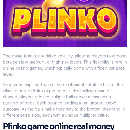
The game features variable volatility, allowing players to choose
between low, medium, or high-risk levels. This flexibility is rare in
online casino games, which typically come with a fixed variance
level.
Drop your chips and watch the excitement unfold in Plinko, the
ultimate online Plinko experience! In this thrilling game of
chance, players release multiple balls down a cascading
pyramid of pegs, each bounce leading to an unpredictable
outcome. As the balls make their way to the bottom, they land in
different prize slots, each with a unique multiplier value.
Plinko game online real money