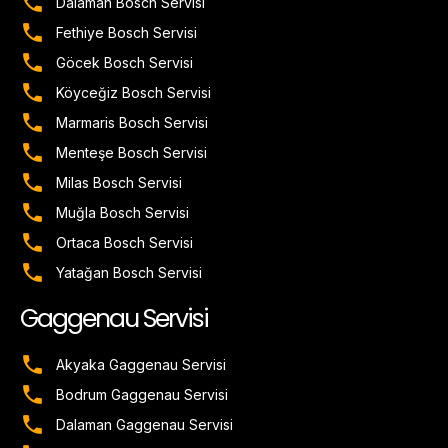
Dalaman Bosch Servisi
Fethiye Bosch Servisi
Göcek Bosch Servisi
Köyceğiz Bosch Servisi
Marmaris Bosch Servisi
Menteşe Bosch Servisi
Milas Bosch Servisi
Muğla Bosch Servisi
Ortaca Bosch Servisi
Yatağan Bosch Servisi
Gaggenau Servisi
Akyaka Gaggenau Servisi
Bodrum Gaggenau Servisi
Dalaman Gaggenau Servisi