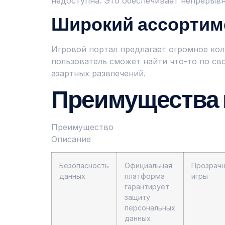
недоступна. Это обеспечивает непрерывн
Широкий ассортим
Игровой портал предлагает огромное кол
пользователь сможет найти что-то по св
азартных развлечений.
Преимущества 
Преимущество
Описание
Безопасность
Официальная
Прозрач
данных
платформа
игры
гарантирует
защиту
персональных
данных