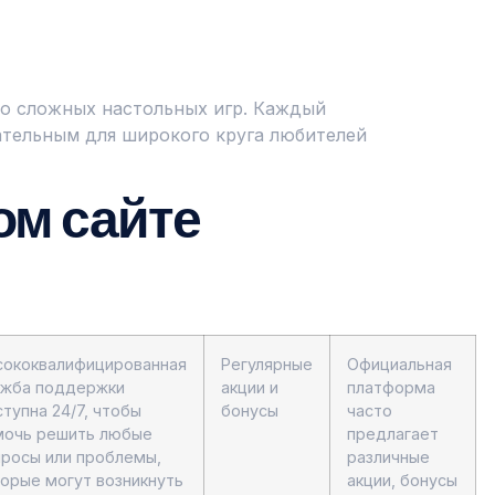
до сложных настольных игр. Каждый
кательным для широкого круга любителей
ом сайте
сококвалифицированная
Регулярные
Официальная
ужба поддержки
акции и
платформа
тупна 24/7, чтобы
бонусы
часто
мочь решить любые
предлагает
просы или проблемы,
различные
орые могут возникнуть
акции, бонусы