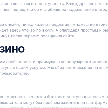
зино является его доступность. Благодаря системе зе
ечивая непрерывное и стабильное подключение к игро
ме онлайн, пинко казино предлагает множество вариа
йдет здесь что-то по вкусу. А благодаря простым и 
минут после первого посещения сайта.
азино
им особенности и преимущества популярного игровог
ступа к своим услугам. Мы обратим внимание на клю
пользователей.
возможность легкого и быстрого доступа к игровым 
льзователи могут без проблем заходить на платформу