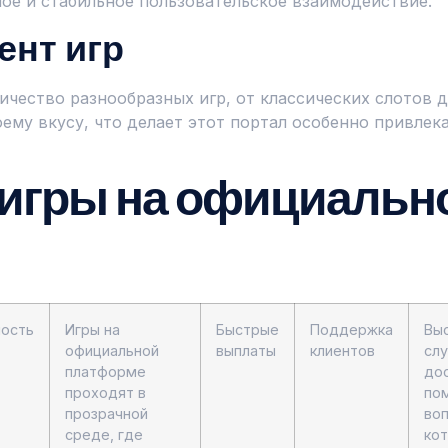
ое и стабильное пользовательское взаимодействие.
ент игр
ичество разнообразных игр, от классических слотов 
оему вкусу, что делает этот портал особенно привле
игры на официальн
ность
Игры на
Быстрые
Поддержка
Вы
официальной
выплаты
клиентов
сл
платформе
дос
проходят в
по
прозрачной
во
среде, где
кот