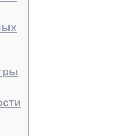
ных
гры
ости