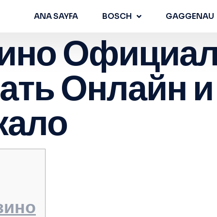
ANA SAYFA
BOSCH
GAGGENAU
зино Официа
рать Онлайн и
кало
зино