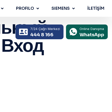
PROFILO
SIEMENS
İLETİŞİM
льный
7/24 Çağrı Merkezi
Online Danışma
444 8 166
WhatsApp
 Вход