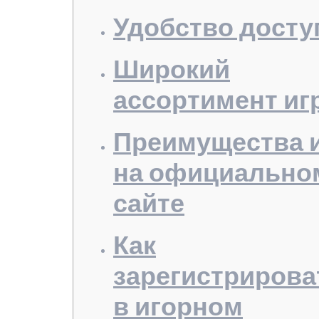
Удобство досту
Широкий
ассортимент иг
Преимущества 
на официально
сайте
Как
зарегистрирова
в игорном