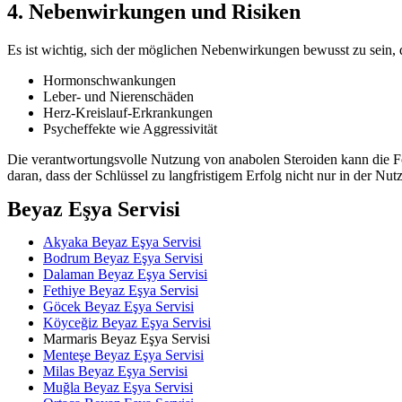
4. Nebenwirkungen und Risiken
Es ist wichtig, sich der möglichen Nebenwirkungen bewusst zu sein,
Hormonschwankungen
Leber- und Nierenschäden
Herz-Kreislauf-Erkrankungen
Psycheffekte wie Aggressivität
Die verantwortungsvolle Nutzung von anabolen Steroiden kann die Fort
daran, dass der Schlüssel zu langfristigem Erfolg nicht nur in der 
Beyaz Eşya Servisi
Akyaka Beyaz Eşya Servisi
Bodrum Beyaz Eşya Servisi
Dalaman Beyaz Eşya Servisi
Fethiye Beyaz Eşya Servisi
Göcek Beyaz Eşya Servisi
Köyceğiz Beyaz Eşya Servisi
Marmaris Beyaz Eşya Servisi
Menteşe Beyaz Eşya Servisi
Milas Beyaz Eşya Servisi
Muğla Beyaz Eşya Servisi