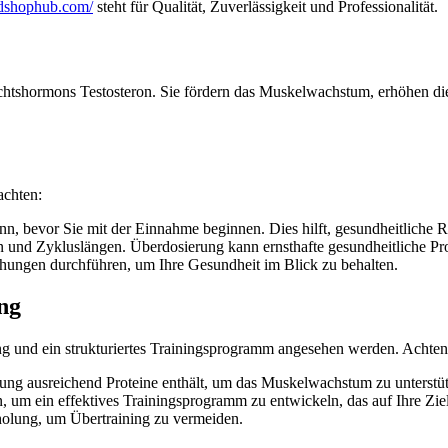
oidshophub.com/
steht für Qualität, Zuverlässigkeit und Professionalität.
chtshormons Testosteron. Sie fördern das Muskelwachstum, erhöhen die
achten:
n, bevor Sie mit der Einnahme beginnen. Dies hilft, gesundheitliche R
 und Zykluslängen. Überdosierung kann ernsthafte gesundheitliche Pr
hungen durchführen, um Ihre Gesundheit im Blick zu behalten.
ng
ung und ein strukturiertes Trainingsprogramm angesehen werden. Achten
hrung ausreichend Proteine enthält, um das Muskelwachstum zu unterstü
 um ein effektives Trainingsprogramm zu entwickeln, das auf Ihre Ziele
olung, um Übertraining zu vermeiden.