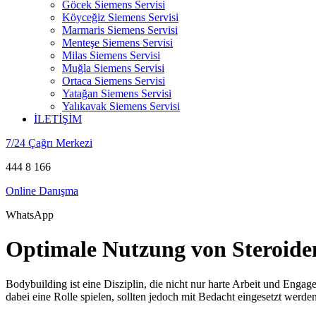
Göcek Siemens Servisi
Köyceğiz Siemens Servisi
Marmaris Siemens Servisi
Menteşe Siemens Servisi
Milas Siemens Servisi
Muğla Siemens Servisi
Ortaca Siemens Servisi
Yatağan Siemens Servisi
Yalıkavak Siemens Servisi
İLETİŞİM
7/24 Çağrı Merkezi
444 8 166
Online Danışma
WhatsApp
Optimale Nutzung von Steroiden
Bodybuilding ist eine Disziplin, die nicht nur harte Arbeit und Engag
dabei eine Rolle spielen, sollten jedoch mit Bedacht eingesetzt werden