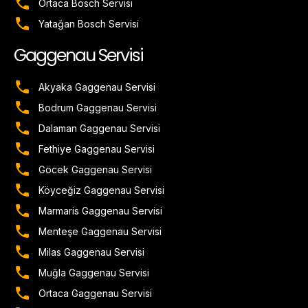
Ortaca Bosch Servisi
Yatağan Bosch Servisi
Gaggenau Servisi
Akyaka Gaggenau Servisi
Bodrum Gaggenau Servisi
Dalaman Gaggenau Servisi
Fethiye Gaggenau Servisi
Göcek Gaggenau Servisi
Köyceğiz Gaggenau Servisi
Marmaris Gaggenau Servisi
Menteşe Gaggenau Servisi
Milas Gaggenau Servisi
Muğla Gaggenau Servisi
Ortaca Gaggenau Servisi