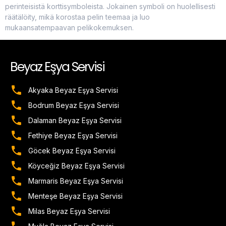
perinteisistä korttisymboleista. Jokainen symboli on huolellisesti
räätälöity, mikä korostaa pelin teemaa ja luo
mukaansatempaavan pelikokemuksen.
Beyaz Eşya Servisi
Akyaka Beyaz Eşya Servisi
Bodrum Beyaz Eşya Servisi
Dalaman Beyaz Eşya Servisi
Fethiye Beyaz Eşya Servisi
Göcek Beyaz Eşya Servisi
Köyceğiz Beyaz Eşya Servisi
Marmaris Beyaz Eşya Servisi
Menteşe Beyaz Eşya Servisi
Milas Beyaz Eşya Servisi