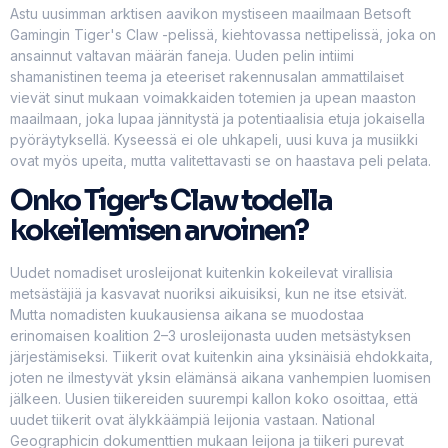
Astu uusimman arktisen aavikon mystiseen maailmaan Betsoft
Gamingin Tiger's Claw -pelissä, kiehtovassa nettipelissä, joka on
ansainnut valtavan määrän faneja. Uuden pelin intiimi
shamanistinen teema ja eteeriset rakennusalan ammattilaiset
vievät sinut mukaan voimakkaiden totemien ja upean maaston
maailmaan, joka lupaa jännitystä ja potentiaalisia etuja jokaisella
pyöräytyksellä. Kyseessä ei ole uhkapeli, uusi kuva ja musiikki
ovat myös upeita, mutta valitettavasti se on haastava peli pelata.
Onko Tiger's Claw todella
kokeilemisen arvoinen?
Uudet nomadiset urosleijonat kuitenkin kokeilevat virallisia
metsästäjiä ja kasvavat nuoriksi aikuisiksi, kun ne itse etsivät.
Mutta nomadisten kuukausiensa aikana se muodostaa
erinomaisen koalition 2–3 urosleijonasta uuden metsästyksen
järjestämiseksi. Tiikerit ovat kuitenkin aina yksinäisiä ehdokkaita,
joten ne ilmestyvät yksin elämänsä aikana vanhempien luomisen
jälkeen. Uusien tiikereiden suurempi kallon koko osoittaa, että
uudet tiikerit ovat älykkäämpiä leijonia vastaan. National
Geographicin dokumenttien mukaan leijona ja tiikeri purevat