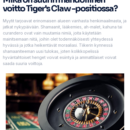
voitto Tiger's Claw -positiossa?
Myytit tarjoavat erinomaisen alueen vanhasta henkimaailmasta, ja
jatkat nykypäivään. Shamaanit, lääkemies, ah-malet, kahuna tai
curandero ovat vain muutamia nimiä, joita käytetään
mainitsemaan niitä, joihin olet todennäköisesti yhteydessä
hyvässä ja jotka heikentävät moraaliasi. Tiikerin kynnessä
shamaaniteeman uusi tulokas, joten kolikkopelissä
hyväntahtoiset henget voivat esiintyä ja ammattilaiset voivat
saada suuria voittoja.