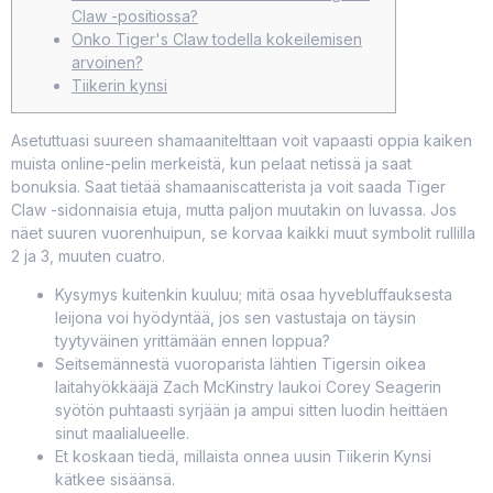
Claw -positiossa?
Onko Tiger's Claw todella kokeilemisen
arvoinen?
Tiikerin kynsi
Asetuttuasi suureen shamaanitelttaan voit vapaasti oppia kaiken
muista online-pelin merkeistä, kun pelaat netissä ja saat
bonuksia. Saat tietää shamaaniscatterista ja voit saada Tiger
Claw -sidonnaisia ​​etuja, mutta paljon muutakin on luvassa.
Jos
näet suuren vuorenhuipun, se korvaa kaikki muut symbolit rullilla
2 ja 3, muuten cuatro.
Kysymys kuitenkin kuuluu; mitä osaa hyvebluffauksesta
leijona voi hyödyntää, jos sen vastustaja on täysin
tyytyväinen yrittämään ennen loppua?
Seitsemännestä vuoroparista lähtien Tigersin oikea
laitahyökkääjä Zach McKinstry laukoi Corey Seagerin
syötön puhtaasti syrjään ja ampui sitten luodin heittäen
sinut maalialueelle.
Et koskaan tiedä, millaista onnea uusin Tiikerin Kynsi
kätkee sisäänsä.