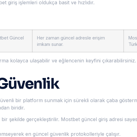
t giriş işlemleri oldukça basit ve hızlıdır.
tbet Güncel
Her zaman güncel adresle erişim
Mos
imkanı sunar.
Tür
a kolayca ulaşabilir ve eğlencenin keyfini çıkarabilirsiniz. 
 Güvenlik
güvenli bir platform sunmak için sürekli olarak çaba gösterme
an biridir.
 bir şekilde gerçekleştirilir. Mostbet güncel giriş adresi say
 önemseyerek en güncel güvenlik protokolleriyle çalışır.