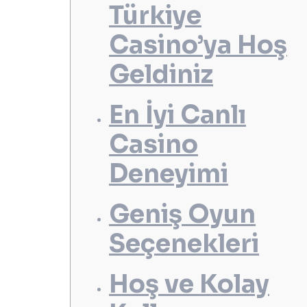
Türkiye
Casino’ya Hoş
Geldiniz
En İyi Canlı
Casino
Deneyimi
Geniş Oyun
Seçenekleri
Hoş ve Kolay