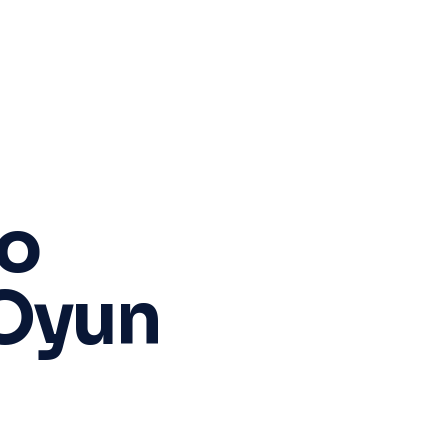
no
 Oyun