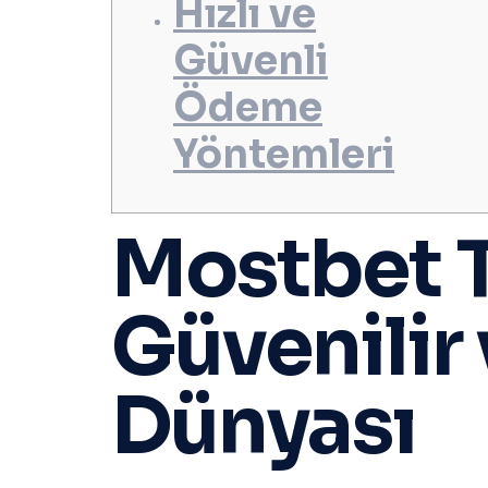
Hızlı ve
Güvenli
Ödeme
Yöntemleri
Mostbet T
Güvenilir
Dünyası