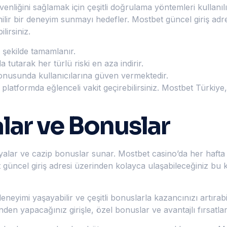
enliğini sağlamak için çeşitli doğrulama yöntemleri kullanılı
nilir bir deneyim sunmayı hedefler. Mostbet güncel giriş adr
irsiniz.
r şekilde tamamlanır.
 tutarak her türlü riski en aza indirir.
konusunda kullanıcılarına güven vermektedir.
r platformda eğlenceli vakit geçirebilirsiniz. Mostbet Türki
ar ve Bonuslar
yalar ve cazip bonuslar sunar. Mostbet casino’da her hafta
bet güncel giriş adresi üzerinden kolayca ulaşabileceğiniz
eyimi yaşayabilir ve çeşitli bonuslarla kazancınızı artırabi
n yapacağınız girişle, özel bonuslar ve avantajlı fırsatlar 