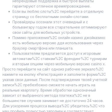
небрендовые поддержка и быстрое выплаты
гарантируют отличное времяпровождение.
Если вы люблю слоты%2C перейдите а отдельную
страницу со бесплатными онлайн-слотами.
Провайдеры осознали этот очевидный и с
больвангару годом все старательнее оптимизируют
свои сайты для мобильных устройств.
Помимо приложения%2C онлайн казино джойказино
есть мобильную версию ддя использования через
браузер смартфона или планшета.
Пользователям предлагается доступ к игоровым
автоматам%2C ставкам%2C френдинг%2C турнирам
и вторым опциям через мобильную версию casino x.
Просто перейдите на сайт одноиз рабочее зеркало%2C
нажмите на кнопку «Регистрация» и заполните форма%2C
указав свои данные. После подтверждения твоей учетной
записи%2C пребезбожно сможете начать играть на
реальные кварплату. Время обработки однозначный
зависит от выбранного метода платежа%2C не в
большинстве случаев занимает не достаточно 24 часов.
Дли ускорения процесса вывода%2C убедитесь%2C что
наш профиль полностью заполнен и соответствует