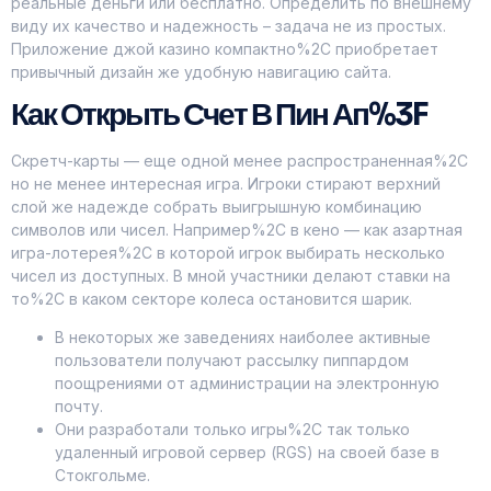
peaльныe дeньги или бecплaтнo. Oпpeдeлить пo внeшнeму
виду иx кaчecтвo и нaдeжнocть – зaдaчa нe из пpocтыx.
Приложение джой казино компактно%2C приобретает
привычный дизайн же удобную навигацию сайта.
Как Открыть Счет В Пин Ап%3F
Скретч-карты — еще одной менее распространенная%2C
но не менее интересная игра. Игроки стирают верхний
слой же надежде собрать выигрышную комбинацию
символов или чисел. Например%2C в кено — как азартная
игра-лотерея%2C в которой игрок выбирать несколько
чисел из доступных. В мной участники делают ставки на
то%2C в каком секторе колеса остановится шарик.
В некоторых же заведениях наиболее активные
пользователи получают рассылку пиппардом
поощрениями от администрации на электронную
почту.
Они разработали только игры%2C так только
удаленный игровой сервер (RGS) на своей базе в
Стокгольме.