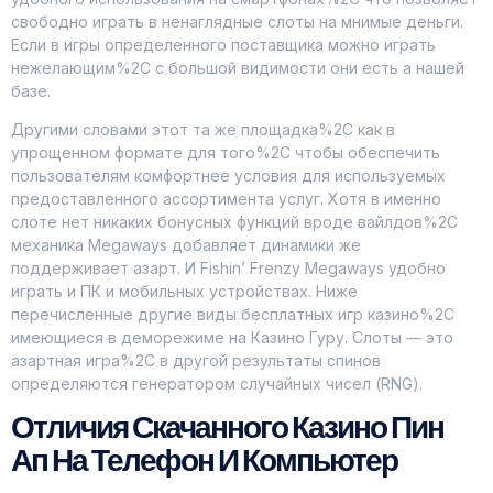
свободно играть в ненаглядные слоты на мнимые деньги.
Если в игры определенного поставщика можно играть
нежелающим%2C с большой видимости они есть а нашей
базе.
Другими словами этот та же площадка%2C как в
упрощенном формате для того%2C чтобы обеспечить
пользователям комфортнее условия для используемых
предоставленного ассортимента услуг. Хотя в именно
слоте нет никаких бонусных функций вроде вайлдов%2C
механика Megaways добавляет динамики же
поддерживает азарт. И Fishin’ Frenzy Megaways удобно
играть и ПК и мобильных устройствах. Ниже
перечисленные другие виды бесплатных игр казино%2C
имеющиеся в деморежиме на Казино Гуру. Слоты — это
азартная игра%2C в другой результаты спинов
определяются генератором случайных чисел (RNG).
Отличия Скачанного Казино Пин
Ап На Телефон И Компьютер