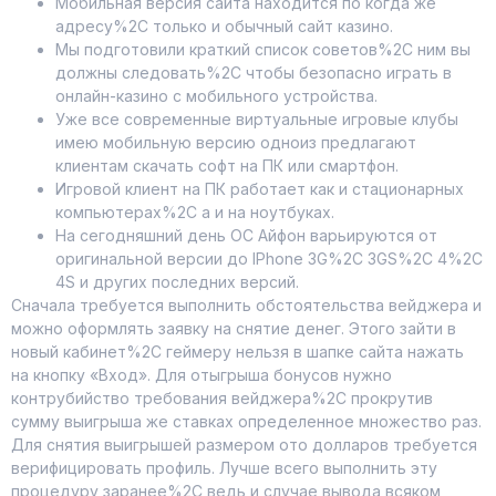
Мобильная версия сайта находится по когда же
адресу%2C только и обычный сайт казино.
Мы подготовили краткий список советов%2C ним вы
должны следовать%2C чтобы безопасно играть в
онлайн-казино с мобильного устройства.
Уже все современные виртуальные игровые клубы
имею мобильную версию одноиз предлагают
клиентам скачать софт на ПК или смартфон.
Игровой клиент на ПК работает как и стационарных
компьютерах%2C а и на ноутбуках.
На сегодняшний день ОС Айфон варьируются от
оригинальной версии до IPhone 3G%2C 3GS%2C 4%2C
4S и других последних версий.
Сначала требуется выполнить обстоятельства вейджера и
можно оформлять заявку на снятие денег. Этого зайти в
новый кабинет%2C геймеру нельзя в шапке сайта нажать
на кнопку «Вход». Для отыгрыша бонусов нужно
контрубийство требования вейджера%2C прокрутив
сумму выигрыша же ставках определенное множество раз.
Для снятия выигрышей размером ото долларов требуется
верифицировать профиль. Лучше всего выполнить эту
процедуру заранее%2C ведь и случае вывода всяком