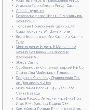
Азартные Игры В Приложении Pin Up
Игровые Провайдеры Pin Up Casino
Онлайн-рулетка
Безопасно разве Играть В Мобильном
Казино%3F
Топовые Приложения Казино Для
Смартфонов на Windows Phone
Виды Бесплатных Игр Казино а Казино
Гуру
Можно разве Играть В Мобильном
Казино Без наших Финансовых
Вложений%3F
Starda Casino
Особенности Скачанных Версий Pin Up
Casino Для Мобильных Телефонов
Бонусы а Установку Приложения Пин
Ап Для Android И Ios
Мобильная Версия Официального
Сайта Вавада
Какой Расход Интернет-трафика При
Игре В Мобильных Казино%3F
Как найдем Лучшие Бесплатные Игры