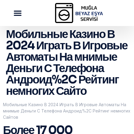
Мобильные Казино В
2024 Играть В Игровые
Автоматы На мнимые
Деньги С Телефона
Андроид%2C Рейтинг
немногих Сайто
Мобильные Казино В 2024 Играть В Игровые Автоматы На
мнимые Деньги С Телефона Андроид%2C Рейтинг немногих
Сайтов
Более 17 000