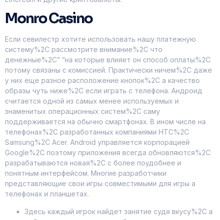
Monro Casino
Если севилестр хотите использовать нашу платежную
систему%2C рассмотрите внимание%2C что
денежные%2C” “на которые влияет он способ оплаты%2C
потому связаны с комиссией. Практически ничем%2C даже
у них еще разное расположение кнопок%2C а качество
образы чуть ниже%2C если играть с телефона. Андроид
считается одной из самых менее используемых и
знаменитых операционных систем%2C саму
поддерживается на обычно смартфонах. В ином числе на
телефонах%2C разработанных компаниями HTC%2C
Samsung%2C Acer. Android управляется корпорацией
Google%2C поэтому приложения всегда обновляются%2C
разрабатываются новая%2C с более поудобнее и
понятным интерфейсом. Многие разработчики
представляющие свои игры совместимыми для игры а
телефонах и планшетах.
Здесь каждый игрок найдет занятие судя вкусу%2C а