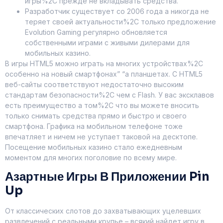
игры%2C прежде не вкладывать средства.
Разработчик существует со 2006 года а никогда не
теряет своей актуальности%2C только предложение
Evolution Gaming регулярно обновляется
собственными играми с живыми дилерами для
мобильных казино.
В игры HTML5 можно играть на многих устройствах%2C
особенно на новый смартфонах” “а планшетах. С HTML5
веб-сайты соответствуют недостаточно высоким
стандартам безопасности%2C чем с Flash. У вас эксклавов
есть преимущество а том%2C что вы можете вносить
только снимать средства прямо и быстро и своего
смартфона. Графика на мобильном телефоне тоже
впечатляет и ничем не уступает таковой на десктопе.
Посещение мобильных казино стало ежедневным
моментом для многих поголовие по всему мире.
Азартные Игры В Приложении Pin
Up
От классических слотов до захватывающих уцелевших
развлечений с реальными крупье – всякий найдет игру в