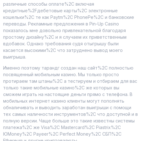
различные способы оплате%2C включая
кредитные%2Fдебетовые карты%2C электронные
кошельки%2C те как Paytm%2C PhonePe%2C и банковские
переводы. Рекламные предложения в Pin-Up Casino
показалось мне довольно привлекательной благодаря
простому дизайну%2C и я случаем их приветственным
вдобавок. Однако требования судя отыгрышу были
касается высокими%2C что затруднено вывод моего
выигрыша.
Именно поэтому тарандг создан наш сайт%2C полностью
посвященный мобильным казино. Мы только просто
протираем там штаны%2C а тестируем и отбираем для вас
только такие мобильные казино%2C же которых вы
сможем играть на настоящие деньги прямо с телефона. В
мобильных интернет казино клиенты могут пополнять
обналичивать и выводить заработан выигрыши с помощи
тех самых наличности инструментов%2C что доступной и в
полную версии. Чаще больше это такие известны системы
платежа%2C же Visa%2C Mastercard%2C Piastrix%2C
ЮMoney%2C Payeer%2C Perfect Money%2C СБП%2C
Ethereum и другие криптовалюты.