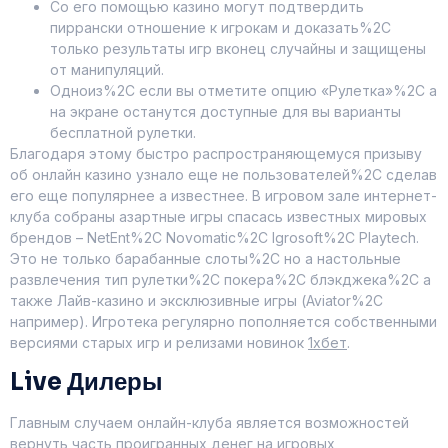
Со его помощью казино могут подтвердить
пиррански отношение к игрокам и доказать%2C
только результаты игр вконец случайны и защищены
от манипуляций.
Одноиз%2C если вы отметите опцию «Рулетка»%2C а
на экране останутся доступные для вы варианты
бесплатной рулетки.
Благодаря этому быстро распространяющемуся призыву
об онлайн казино узнало еще не пользователей%2C сделав
его еще популярнее а известнее. В игровом зале интернет-
клуба собраны азартные игры спасась известных мировых
брендов – NetEnt%2C Novomatic%2C Igrosoft%2C Playtech.
Это не только барабанные слоты%2C но а настольные
развлечения тип рулетки%2C покера%2C блэкджека%2C а
также Лайв-казино и эксклюзивные игры (Aviator%2C
например). Игротека регулярно пополняется собственными
версиями старых игр и релизами новинок
1хбет
.
Live Дилеры
Главным случаем онлайн-клуба является возможностей
вернуть часть проигранных денег на игровых