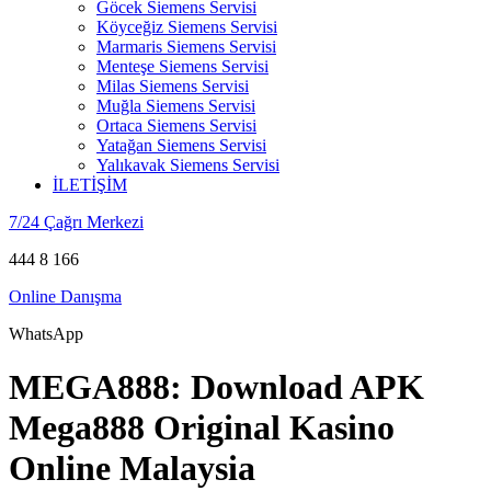
Göcek Siemens Servisi
Köyceğiz Siemens Servisi
Marmaris Siemens Servisi
Menteşe Siemens Servisi
Milas Siemens Servisi
Muğla Siemens Servisi
Ortaca Siemens Servisi
Yatağan Siemens Servisi
Yalıkavak Siemens Servisi
İLETİŞİM
7/24 Çağrı Merkezi
444 8 166
Online Danışma
WhatsApp
MEGA888: Download APK
Mega888 Original Kasino
Online Malaysia