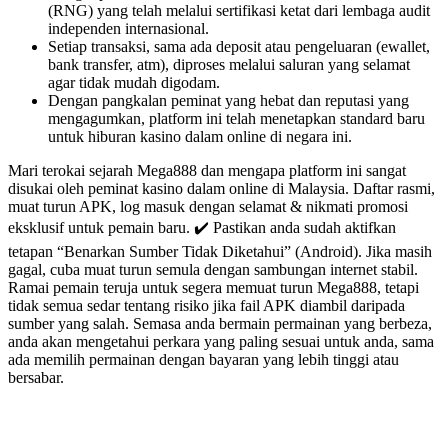
(RNG) yang telah melalui sertifikasi ketat dari lembaga audit
independen internasional.
Setiap transaksi, sama ada deposit atau pengeluaran (ewallet,
bank transfer, atm), diproses melalui saluran yang selamat
agar tidak mudah digodam.
Dengan pangkalan peminat yang hebat dan reputasi yang
mengagumkan, platform ini telah menetapkan standard baru
untuk hiburan kasino dalam online di negara ini.
Mari terokai sejarah Mega888 dan mengapa platform ini sangat
disukai oleh peminat kasino dalam online di Malaysia. Daftar rasmi,
muat turun APK, log masuk dengan selamat & nikmati promosi
eksklusif untuk pemain baru. ✔️ Pastikan anda sudah aktifkan
tetapan “Benarkan Sumber Tidak Diketahui” (Android). Jika masih
gagal, cuba muat turun semula dengan sambungan internet stabil.
Ramai pemain teruja untuk segera memuat turun Mega888, tetapi
tidak semua sedar tentang risiko jika fail APK diambil daripada
sumber yang salah. Semasa anda bermain permainan yang berbeza,
anda akan mengetahui perkara yang paling sesuai untuk anda, sama
ada memilih permainan dengan bayaran yang lebih tinggi atau
bersabar.