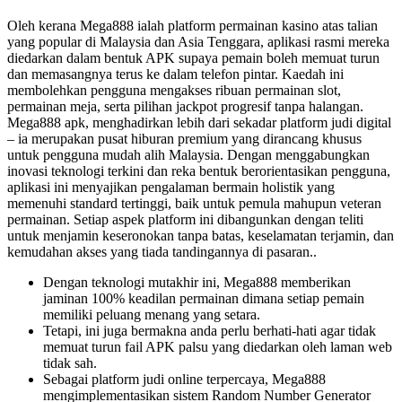
Oleh kerana Mega888 ialah platform permainan kasino atas talian
yang popular di Malaysia dan Asia Tenggara, aplikasi rasmi mereka
diedarkan dalam bentuk APK supaya pemain boleh memuat turun
dan memasangnya terus ke dalam telefon pintar. Kaedah ini
membolehkan pengguna mengakses ribuan permainan slot,
permainan meja, serta pilihan jackpot progresif tanpa halangan.
Mega888 apk, menghadirkan lebih dari sekadar platform judi digital
– ia merupakan pusat hiburan premium yang dirancang khusus
untuk pengguna mudah alih Malaysia. Dengan menggabungkan
inovasi teknologi terkini dan reka bentuk berorientasikan pengguna,
aplikasi ini menyajikan pengalaman bermain holistik yang
memenuhi standard tertinggi, baik untuk pemula mahupun veteran
permainan. Setiap aspek platform ini dibangunkan dengan teliti
untuk menjamin keseronokan tanpa batas, keselamatan terjamin, dan
kemudahan akses yang tiada tandingannya di pasaran..
Dengan teknologi mutakhir ini, Mega888 memberikan
jaminan 100% keadilan permainan dimana setiap pemain
memiliki peluang menang yang setara.
Tetapi, ini juga bermakna anda perlu berhati-hati agar tidak
memuat turun fail APK palsu yang diedarkan oleh laman web
tidak sah.
Sebagai platform judi online terpercaya, Mega888
mengimplementasikan sistem Random Number Generator