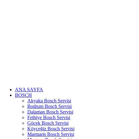
Skip
to
content
ANA SAYFA
BOSCH
Akyaka Bosch Servisi
Bodrum Bosch Servisi
Dalaman Bosch Servisi
Fethiye Bosch Servisi
Göcek Bosch Servisi
Köyceğiz Bosch Servisi
Marmaris Bosch Servisi