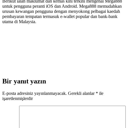
Berikut ialah maklumat dan kemas kini terkini mengenai Mega888
untuk pengguna peranti iOS dan Android. Mega888 memudahkan
urusan kewangan pengguna dengan menyokong pelbagai kaedah
pembayaran tempatan termasuk e-wallet popular dan bank-bank
utama di Malaysia.
Bir yanıt yazın
E-posta adresiniz yayınlanmayacak.
Gerekli alanlar
*
ile
işaretlenmişlerdir