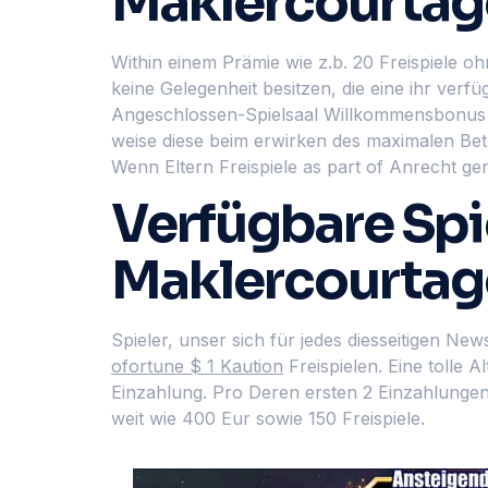
Maklercourtage
Within einem Prämie wie z.b. 20 Freispiele o
keine Gelegenheit besitzen, die eine ihr ver
Angeschlossen-Spielsaal Willkommensbonus bzw
weise diese beim erwirken des maximalen Betr
Wenn Eltern Freispiele as part of Anrecht gen
Verfügbare Spi
Maklercourtag
Spieler, unser sich für jedes diesseitigen 
ofortune $ 1 Kaution
Freispielen. Eine tolle A
Einzahlung. Pro Deren ersten 2 Einzahlungen
weit wie 400 Eur sowie 150 Freispiele.