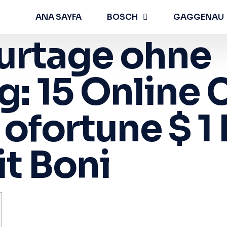
ANA SAYFA
BOSCH
GAGGENAU
urtage ohne
g: 15 Online 
 ofortune $ 1
t Boni