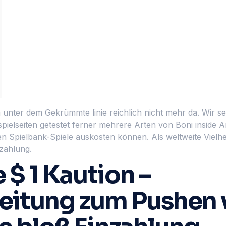
en unter dem Gekrümmte linie reichlich nicht mehr da. Wir
spielseiten getestet ferner mehrere Arten von Boni inside
bten Spielbank-Spiele auskosten können.
Als weltweite Vielhe
nzahlung.
 $ 1 Kaution –
eitung zum Pushen 