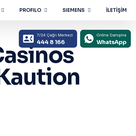
PROFILO
SIEMENS
İLETİŞİM
7/24 Çağrı Merkezi
Online Danışma
444 8 166
WhatsApp
Casinos
 Kaution