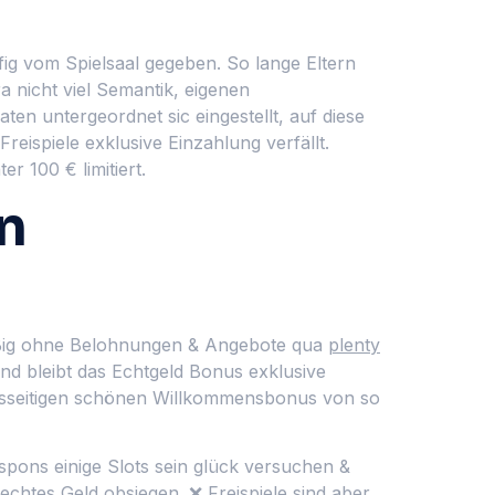
ig vom Spielsaal gegeben. So lange Eltern
a nicht viel Semantik, eigenen
n untergeordnet sic eingestellt, auf diese
ispiele exklusive Einzahlung verfällt.
r 100 € limitiert.
n
lmäßig ohne Belohnungen & Angebote qua
plenty
 und bleibt das Echtgeld Bonus exklusive
diesseitigen schönen Willkommensbonus von so
pons einige Slots sein glück versuchen &
echtes Geld obsiegen. ❌ Freispiele sind aber