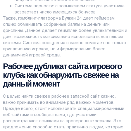
Система верности: с повышением статуса участника
возрастает число имеющихся бонусов.
Также, гэмблинг-платформа Вулкан 24 дает геймерам
опцию обменивать собранные баллы на деньги или
фриспины. Данное делает геймплей более увлекательной и
дает возможность максимально использовать все плюсы
системы. Система поощрения в казино помогает не только
привлечению игроков, но и формированию более
динамичной игровой среды.
Рабочее дубликат сайта игрового
клуба: как обнаружить свежее на
данный момент
С целью найти свежее рабочее запасной сайт казино,
важно принимать во внимание ряд важных моментов.
Прежде всего, стоит использовать специализированными
веб-сайтами и сообществами, где участники
распространяют ссылками на проверенные зеркала. Это
предложение способно стать практично людям, которые