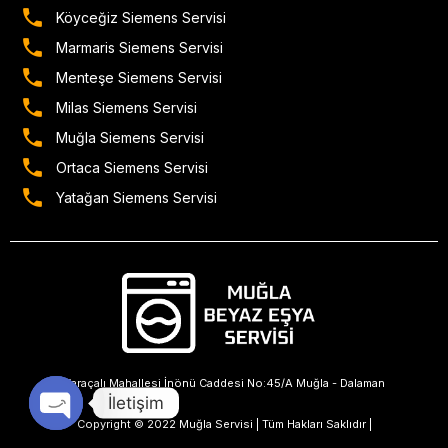
Köyceğiz Siemens Servisi
Marmaris Siemens Servisi
Menteşe Siemens Servisi
Milas Siemens Servisi
Muğla Siemens Servisi
Ortaca Siemens Servisi
Yatağan Siemens Servisi
Karaçalı Mahallesi İnönü Caddesi No:45/A Muğla - Dalaman
İletişim
Copyright © 2022 Muğla Servisi | Tüm Hakları Saklıdır |