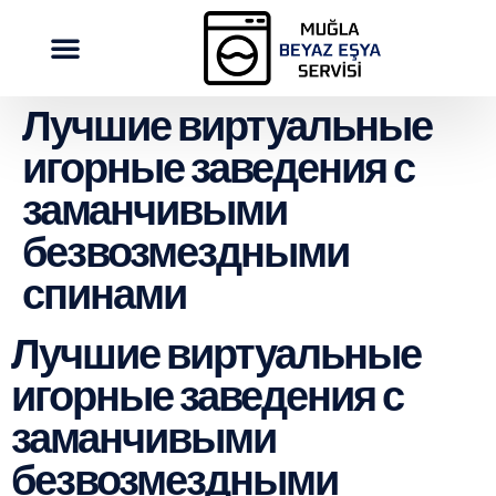
Лучшие виртуальные
игорные заведения с
заманчивыми
безвозмездными
спинами
Лучшие виртуальные
игорные заведения с
заманчивыми
безвозмездными