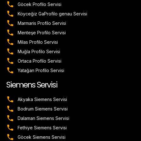
Göcek Profilo Servisi
Köyceğiz GaProfilo genau Servisi
Marmaris Profilo Servisi
Menteşe Profilo Servisi
Milas Profilo Servisi
Muğla Profilo Servisi
Ortaca Profilo Servisi
Yatağan Profilo Servisi
Siemens Servisi
Akyaka Siemens Servisi
Bodrum Siemens Servisi
Dalaman Siemens Servisi
Fethiye Siemens Servisi
Göcek Siemens Servisi