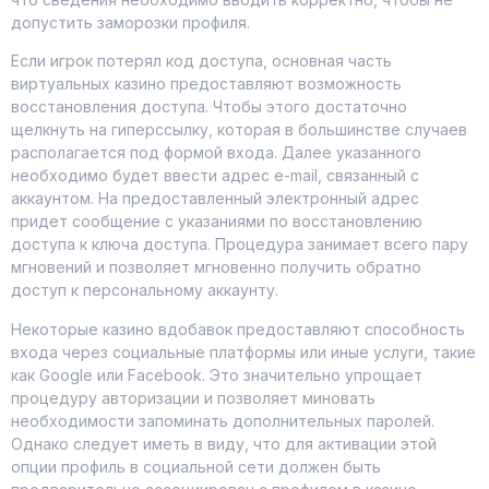
допустить заморозки профиля.
Если игрок потерял код доступа, основная часть
виртуальных казино предоставляют возможность
восстановления доступа. Чтобы этого достаточно
щелкнуть на гиперссылку, которая в большинстве случаев
располагается под формой входа. Далее указанного
необходимо будет ввести адрес e-mail, связанный с
аккаунтом. На предоставленный электронный адрес
придет сообщение с указаниями по восстановлению
доступа к ключа доступа. Процедура занимает всего пару
мгновений и позволяет мгновенно получить обратно
доступ к персональному аккаунту.
Некоторые казино вдобавок предоставляют способность
входа через социальные платформы или иные услуги, такие
как Google или Facebook. Это значительно упрощает
процедуру авторизации и позволяет миновать
необходимости запоминать дополнительных паролей.
Однако следует иметь в виду, что для активации этой
опции профиль в социальной сети должен быть