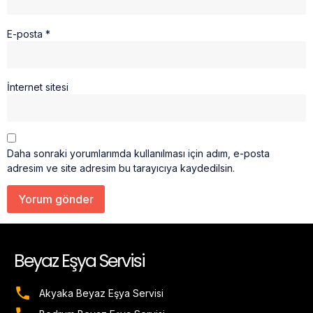
E-posta
*
İnternet sitesi
Daha sonraki yorumlarımda kullanılması için adım, e-posta
adresim ve site adresim bu tarayıcıya kaydedilsin.
Beyaz Eşya Servisi
Akyaka Beyaz Eşya Servisi