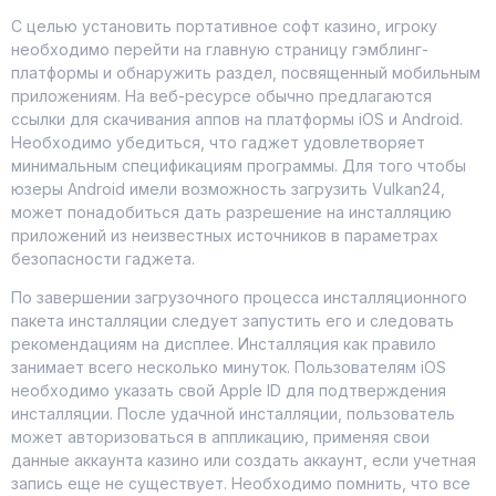
С целью установить портативное софт казино, игроку
необходимо перейти на главную страницу гэмблинг-
платформы и обнаружить раздел, посвященный мобильным
приложениям. На веб-ресурсе обычно предлагаются
ссылки для скачивания аппов на платформы iOS и Android.
Необходимо убедиться, что гаджет удовлетворяет
минимальным спецификациям программы. Для того чтобы
юзеры Android имели возможность загрузить Vulkan24,
может понадобиться дать разрешение на инсталляцию
приложений из неизвестных источников в параметрах
безопасности гаджета.
По завершении загрузочного процесса инсталляционного
пакета инсталляции следует запустить его и следовать
рекомендациям на дисплее. Инсталляция как правило
занимает всего несколько минуток. Пользователям iOS
необходимо указать свой Apple ID для подтверждения
инсталляции. После удачной инсталляции, пользователь
может авторизоваться в аппликацию, применяя свои
данные аккаунта казино или создать аккаунт, если учетная
запись еще не существует. Необходимо помнить, что все