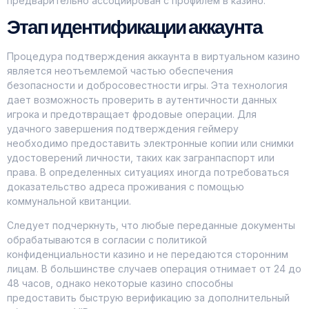
предварительно ассоциирован с профилем в казино.
Этап идентификации аккаунта
Процедура подтверждения аккаунта в виртуальном казино
является неотъемлемой частью обеспечения
безопасности и добросовестности игры. Эта технология
дает возможность проверить в аутентичности данных
игрока и предотвращает фродовые операции. Для
удачного завершения подтверждения геймеру
необходимо предоставить электронные копии или снимки
удостоверений личности, таких как загранпаспорт или
права. В определенных ситуациях иногда потребоваться
доказательство адреса проживания с помощью
коммунальной квитанции.
Следует подчеркнуть, что любые переданные документы
обрабатываются в согласии с политикой
конфиденциальности казино и не передаются сторонним
лицам. В большинстве случаев операция отнимает от 24 до
48 часов, однако некоторые казино способны
предоставить быструю верификацию за дополнительный