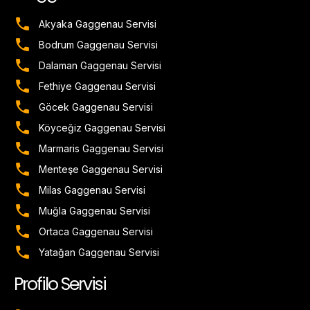
Akyaka Gaggenau Servisi
Bodrum Gaggenau Servisi
Dalaman Gaggenau Servisi
Fethiye Gaggenau Servisi
Göcek Gaggenau Servisi
Köyceğiz Gaggenau Servisi
Marmaris Gaggenau Servisi
Menteşe Gaggenau Servisi
Milas Gaggenau Servisi
Muğla Gaggenau Servisi
Ortaca Gaggenau Servisi
Yatağan Gaggenau Servisi
Profilo Servisi