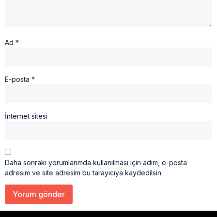
Ad
*
E-posta
*
İnternet sitesi
Daha sonraki yorumlarımda kullanılması için adım, e-posta
adresim ve site adresim bu tarayıcıya kaydedilsin.