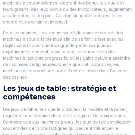
machines à sous modernes intègrent des bonus tels que des
tours gratuits, des jeux bonus ou des multiplicateurs, augmentant
ainsi le potentiel de gains. Ces fonctionnalités rendent le jeu
encore plus excitant et interactif.
Pour les novices, il est recommandé de commencer par des
machines à sous à faible mise afin de se familiariser avec les
règles sans risquer une trop grande perte. Les joueurs
expérimentés peuvent, quant à eux, se tourner vers des
machines à jackpots progressifs, où les gains peuvent atteindre
des sommes vertigineuses. Quelle que soit l’approche, les
machines à sous sont une porte d’entrée idéale dans l’univers
des casinos.
Les jeux de table : stratégie et
compétences
Les jeux de table, tels que le blackjack, la roulette et le poker,
requièrent une certaine dose de stratégie et de compétence.
Contrairement aux machines à sous, les jeux de table impliquent
souvent des décisions tactiques qui peuvent influencer le
résultat. Par exemple, au blackjack, comprendre quand tirer ou