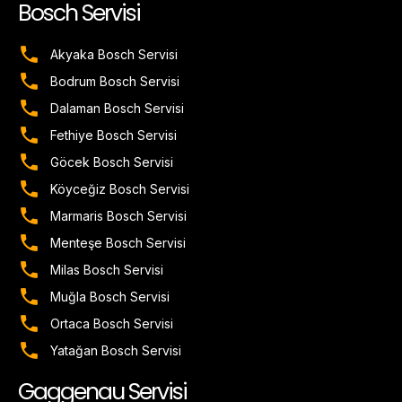
Bosch Servisi
Akyaka Bosch Servisi
Bodrum Bosch Servisi
Dalaman Bosch Servisi
Fethiye Bosch Servisi
Göcek Bosch Servisi
Köyceğiz Bosch Servisi
Marmaris Bosch Servisi
Menteşe Bosch Servisi
Milas Bosch Servisi
Muğla Bosch Servisi
Ortaca Bosch Servisi
Yatağan Bosch Servisi
Gaggenau Servisi