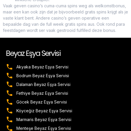
Vaak geven casino’s cuma-cuma spins weg als welkomstbonus,
maar een kan ook zijn dat je bijvoorbeeld gratis spins krijgt als je
vaste klant bent. Andere casino’s geven operative een
bepaalde dag van de full week gratis spins aus. Ook rond para
feestdagen wordt ser vaak gestrooid fulfilled deze bonus.
Beyaz Eşya Servisi
Akyaka Beyaz Eşya Servisi
Bodrum Beyaz Eşya Servisi
Dalaman Beyaz Eşya Servisi
Fethiye Beyaz Eşya Servisi
Göcek Beyaz Eşya Servisi
Köyceğiz Beyaz Eşya Servisi
Marmaris Beyaz Eşya Servisi
Menteşe Beyaz Eşya Servisi