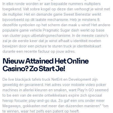
In elke ronde worden er aan bepaalde nummers multipliers
toegekend. Valt sobre kogel op deze dan verhoogt je winst met
de multiplier. Het en demande game Sweet Bienestar werkt
bijvoorbeeld op dit laatste mechanisme. Heb je minstens 8
dezelfde symbolen op het scherm dan maak u winst! Het andere
populaire game vehicle Pragmatic Sugar dash werkt op base
van cluster pays uitbetalingsmechanisme. In de meeste casino’s
zal je de eerste keer dat je winst afhaalt u identiteit moeten
bewijzen door een picture te sturen truck je identiteitskaart
durante een recente factuur op jouw adres.
Nieuw Attained Het Online
Casino? Zo Start Je!
De live blackjack tafels truck NetEnt en Development zijn
geweldig én gevarieerd. Het adres voor mobiele video poker
machines in allerlei kleuren en smaken, want Play’n GO seemed
to be een van de eerste ontwikkelaars expire zich speciaal
hierop focuste; play-and-go dus. Zo gaf een ons onder meer
Megaways, gokkasten met meer dan duizenden manieren” “om
te winnen, waar het zelfs een patent op heeft.