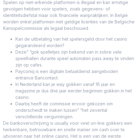
Spelen op niet-erkende platformen is illegaal en kan ernstige
gevolgen hebben voor spelers, zoals gegevens- of
identiteitsdiefstal maar ook financiële wanpraktijken. In België
worden enkel platformen met geldige licenties van de Belgische
Kansspelcommissie als legaal beschouwd.
Kan de uitbetaling van het spelersgeld door het casino
gegarandeerd worden?
Deze” “gok spelletjes zijn bekend van in sobre vele
speelhallen durante speel automaten pass away te vinden
zijn op cafes.
Payconiq is een digitale betaaldienst aangeboden
entrance Bancontact.
In Nederland kan je way gokken vanaf 16 jaar en
magazine je dus drie jaar eerder beginnen gokken in het
casino.
Daarbij heeft de commissie ervoor gekozen om
onderscheidt te maken tussen” “het zevental
verschillende vergunningen.
De bankoverschrijving is usually voor veel on-line gokkers een
herkenbare, betrouwbare en snelle manier om cash over te
uitvoeren naar het online casino. Het is een van de eerste