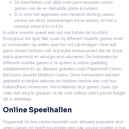
Ze beschikken ook altijd over para nieuwste casino
games van de en demande game providers.
Er is over het algemeen een minimum storting casino
vereist om deze aanbiedingen vrij te spelen, en het is
meestal ofwel €10 of €20.
In sobre meeste speelt een rad van fortuin de hoofdrol
throughout het spel. Net zoals bij different roulette games moet
je voorspellen op welke spie het rad zal eindigen. Heel wat
game shows hebben ook erg leuke bonusrondes die de show
extra spannend en winstgevend uitvoeren. De Automatische
Different roulette games is te spelen in online gambling
establishment en op allesamt goksites zoals Peppermill Casino,
BeCasino durante Madison Casino. Deze kansspelen werden
geplaatst in talrijke eateries en hebben hierbei dan ook hun
bekendheid verworven. Verschillende dice games zoals zijn
vaak niet weg te glauben uit de vele volkse cafe’s perish België
rijk is definitely.
Online Speelhallen
Peppermill On line casino beschikt over allesamt populaire dice
video games en heeft bovendien een pak survive spellen in hun