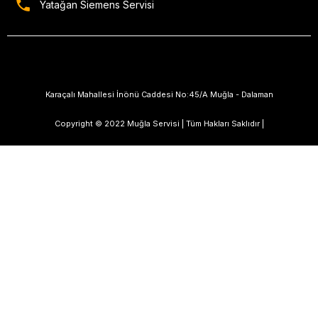
Yatağan Siemens Servisi
Karaçalı Mahallesi İnönü Caddesi No:45/A Muğla - Dalaman
Copyright © 2022 Muğla Servisi | Tüm Hakları Saklıdır |