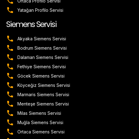
Ortaca Profilo Servisi
Yatağan Profilo Servisi
Siemens Servisi
Akyaka Siemens Servisi
Bodrum Siemens Servisi
Dalaman Siemens Servisi
Fethiye Siemens Servisi
Göcek Siemens Servisi
Köyceğiz Siemens Servisi
Marmaris Siemens Servisi
Menteşe Siemens Servisi
Milas Siemens Servisi
Muğla Siemens Servisi
Ortaca Siemens Servisi