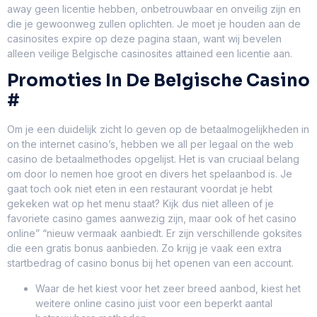
away geen licentie hebben, onbetrouwbaar en onveilig zijn en
die je gewoonweg zullen oplichten. Je moet je houden aan de
casinosites expire op deze pagina staan, want wij bevelen
alleen veilige Belgische casinosites attained een licentie aan.
Promoties In De Belgische Casino
#
Om je een duidelijk zicht lo geven op de betaalmogelijkheden in
on the internet casino’s, hebben we all per legaal on the web
casino de betaalmethodes opgelijst. Het is van cruciaal belang
om door lo nemen hoe groot en divers het spelaanbod is. Je
gaat toch ook niet eten in een restaurant voordat je hebt
gekeken wat op het menu staat? Kijk dus niet alleen of je
favoriete casino games aanwezig zijn, maar ook of het casino
online” “nieuw vermaak aanbiedt. Er zijn verschillende goksites
die een gratis bonus aanbieden. Zo krijg je vaak een extra
startbedrag of casino bonus bij het openen van een account.
Waar de het kiest voor het zeer breed aanbod, kiest het
weitere online casino juist voor een beperkt aantal