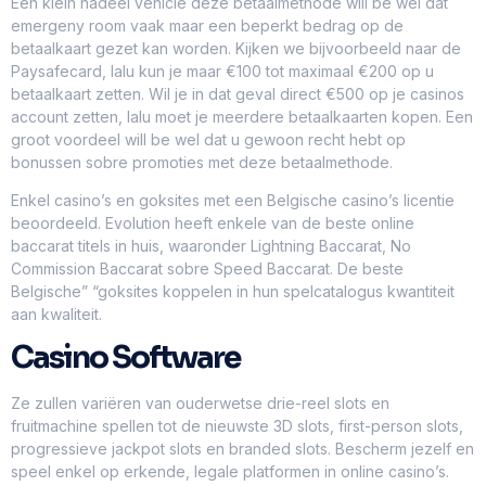
Een klein nadeel vehicle deze betaalmethode will be wel dat
emergeny room vaak maar een beperkt bedrag op de
betaalkaart gezet kan worden. Kijken we bijvoorbeeld naar de
Paysafecard, lalu kun je maar €100 tot maximaal €200 op u
betaalkaart zetten. Wil je in dat geval direct €500 op je casinos
account zetten, lalu moet je meerdere betaalkaarten kopen. Een
groot voordeel will be wel dat u gewoon recht hebt op
bonussen sobre promoties met deze betaalmethode.
Enkel casino’s en goksites met een Belgische casino’s licentie
beoordeeld. Evolution heeft enkele van de beste online
baccarat titels in huis, waaronder Lightning Baccarat, No
Commission Baccarat sobre Speed Baccarat. De beste
Belgische” “goksites koppelen in hun spelcatalogus kwantiteit
aan kwaliteit.
Casino Software
Ze zullen variëren van ouderwetse drie-reel slots en
fruitmachine spellen tot de nieuwste 3D slots, first-person slots,
progressieve jackpot slots en branded slots. Bescherm jezelf en
speel enkel op erkende, legale platformen in online casino’s.