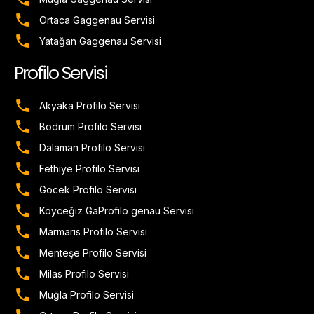
Ortaca Gaggenau Servisi
Yatağan Gaggenau Servisi
Profilo Servisi
Akyaka Profilo Servisi
Bodrum Profilo Servisi
Dalaman Profilo Servisi
Fethiye Profilo Servisi
Göcek Profilo Servisi
Köyceğiz GaProfilo genau Servisi
Marmaris Profilo Servisi
Menteşe Profilo Servisi
Milas Profilo Servisi
Muğla Profilo Servisi