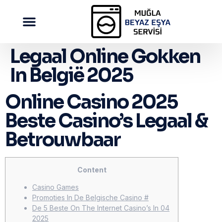
Legaal Online Gokken
In België 2025
Online Casino 2025
Beste Casino’s Legaal &
Betrouwbaar
Content
Casino Games
Promoties In De Belgische Casino #
De 5 Beste On The Internet Casino’s In 04
2025