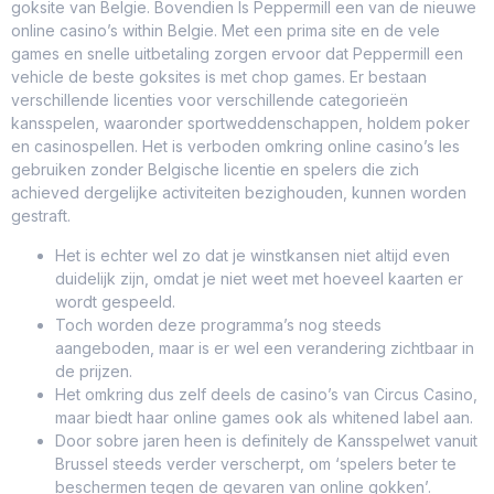
goksite van Belgie. Bovendien Is Peppermill een van de nieuwe
online casino’s within Belgie. Met een prima site en de vele
games en snelle uitbetaling zorgen ervoor dat Peppermill een
vehicle de beste goksites is met chop games. Er bestaan
verschillende licenties voor verschillende categorieën
kansspelen, waaronder sportweddenschappen, holdem poker
en casinospellen. Het is verboden omkring online casino’s les
gebruiken zonder Belgische licentie en spelers die zich
achieved dergelijke activiteiten bezighouden, kunnen worden
gestraft.
Het is echter wel zo dat je winstkansen niet altijd even
duidelijk zijn, omdat je niet weet met hoeveel kaarten er
wordt gespeeld.
Toch worden deze programma’s nog steeds
aangeboden, maar is er wel een verandering zichtbaar in
de prijzen.
Het omkring dus zelf deels de casino’s van Circus Casino,
maar biedt haar online games ook als whitened label aan.
Door sobre jaren heen is definitely de Kansspelwet vanuit
Brussel steeds verder verscherpt, om ‘spelers beter te
beschermen tegen de gevaren van online gokken’.