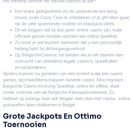
het ontwerp vehicle het nieuwe casinos je aan?
Een leuke gelegenheid om de spannende are living
shows zoals Crazy Time te ontdekken of je ght laten gaan
op de vele spannende roulette en blackjack tafels.
Dit wil zeggen dat zij dus geen online casino zijn, maar
officieel gezien moeten worden wie online speelhal.
Zo moet je wel kunnen aantonen dat u een persoonlijk
belang hebt bij dit toegangsverbod.
Op BelgischeCasinos. be bieden we je net daarom een
overzicht van uitsluitend legale casino’s, speelhallen
en bookmakers.
Spelers kunnen nu genieten van een breed scala aan casino
games, sportweddenschappen durante casino. Elke regolare
Belgische Casino involving Speelhal, online èn offline, staat
onder controle van de Belgische Kansspelcommissie. Zo
hebben zij onlangs heel wat illegale web sites met casino- sobre
gokspellen laten blokkeren in België.
Grote Jackpots En Ottimo
Toernooien