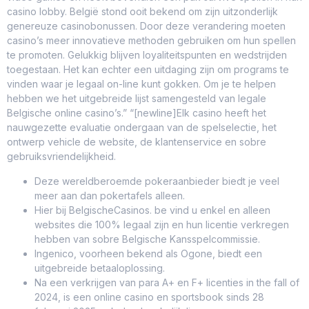
casino lobby. België stond ooit bekend om zijn uitzonderlijk
genereuze casinobonussen. Door deze verandering moeten
casino’s meer innovatieve methoden gebruiken om hun spellen
te promoten. Gelukkig blijven loyaliteitspunten en wedstrijden
toegestaan. Het kan echter een uitdaging zijn om programs te
vinden waar je legaal on-line kunt gokken. Om je te helpen
hebben we het uitgebreide lijst samengesteld van legale
Belgische online casino’s.” “[newline]Elk casino heeft het
nauwgezette evaluatie ondergaan van de spelselectie, het
ontwerp vehicle de website, de klantenservice en sobre
gebruiksvriendelijkheid.
Deze wereldberoemde pokeraanbieder biedt je veel
meer aan dan pokertafels alleen.
Hier bij BelgischeCasinos. be vind u enkel en alleen
websites die 100% legaal zijn en hun licentie verkregen
hebben van sobre Belgische Kansspelcommissie.
Ingenico, voorheen bekend als Ogone, biedt een
uitgebreide betaaloplossing.
Na een verkrijgen van para A+ en F+ licenties in the fall of
2024, is een online casino en sportsbook sinds 28