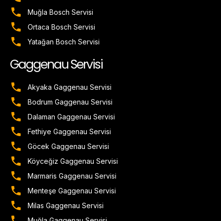
Muğla Bosch Servisi
Ortaca Bosch Servisi
Yatağan Bosch Servisi
Gaggenau Servisi
Akyaka Gaggenau Servisi
Bodrum Gaggenau Servisi
Dalaman Gaggenau Servisi
Fethiye Gaggenau Servisi
Göcek Gaggenau Servisi
Köyceğiz Gaggenau Servisi
Marmaris Gaggenau Servisi
Menteşe Gaggenau Servisi
Milas Gaggenau Servisi
Muğla Gaggenau Servisi