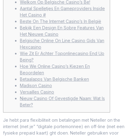
Welkom Op Belgische Casino’s Be!
Aantal Spelletjes En Gameproviders Inside
Het Casino #
Beste On The Internet Casino’s In België
Bekijk Een Design En Sobre Features Van
Het Nieuwe Casino
Belgische Online On Line Casino Gids Van
Hexcasino
Wie Zit Er Achter Toponlinecasino End Up
Being?
Hoe We Online Casino’s Kiezen En
Beoordelen
Betaalapps Van Belgische Banken
Madison Casino
Versailles Casino
Nieuw Casino Of Gevestigde Naam: Wat Is
Beter?
Je hebt para flexibiliteit om betalingen met Neteller on the
internet (met je” “digitale portemonnee) en off-line (met een
fysieke prepaid kaart) ght doen. Neteller gebruiken voor