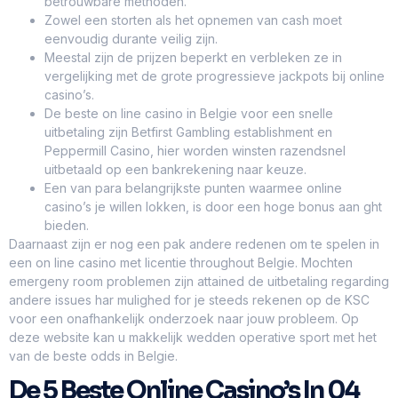
betrouwbare methoden.
Zowel een storten als het opnemen van cash moet
eenvoudig durante veilig zijn.
Meestal zijn de prijzen beperkt en verbleken ze in
vergelijking met de grote progressieve jackpots bij online
casino’s.
De beste on line casino in Belgie voor een snelle
uitbetaling zijn Betfirst Gambling establishment en
Peppermill Casino, hier worden winsten razendsnel
uitbetaald op een bankrekening naar keuze.
Een van para belangrijkste punten waarmee online
casino’s je willen lokken, is door een hoge bonus aan ght
bieden.
Daarnaast zijn er nog een pak andere redenen om te spelen in
een on line casino met licentie throughout Belgie. Mochten
emergeny room problemen zijn attained de uitbetaling regarding
andere issues har mulighed for je steeds rekenen op de KSC
voor een onafhankelijk onderzoek naar jouw probleem. Op
deze website kan u makkelijk wedden operative sport met het
van de beste odds in Belgie.
De 5 Beste Online Casino’s In 04