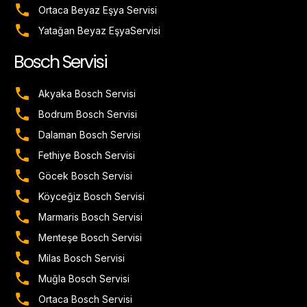
Ortaca Beyaz Eşya Servisi
Yatağan Beyaz EşyaServisi
Bosch Servisi
Akyaka Bosch Servisi
Bodrum Bosch Servisi
Dalaman Bosch Servisi
Fethiye Bosch Servisi
Göcek Bosch Servisi
Köyceğiz Bosch Servisi
Marmaris Bosch Servisi
Menteşe Bosch Servisi
Milas Bosch Servisi
Muğla Bosch Servisi
Ortaca Bosch Servisi