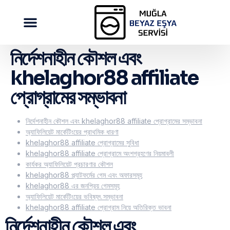
নির্দেশনাহীন কৌশল এবং
khelaghor88 affiliate
প্রোগ্রামের সম্ভাবনা
নির্দেশনাহীন কৌশল এবং khelaghor88 affiliate প্রোগ্রামের সম্ভাবনা
অ্যাফিলিয়েট মার্কেটিংয়ের প্রাথমিক ধারণা
khelaghor88 affiliate প্রোগ্রামের সুবিধা
khelaghor88 affiliate প্রোগ্রামে অংশগ্রহণের নিয়মাবলী
কার্যকর অ্যাফিলিয়েট প্রচারণার কৌশল
khelaghor88 প্ল্যাটফর্মের গেম এবং অফারসমূহ
khelaghor88 এর জনপ্রিয় গেমসমূহ
অ্যাফিলিয়েট মার্কেটিংয়ের ভবিষ্যৎ সম্ভাবনা
khelaghor88 affiliate প্রোগ্রাম নিয়ে অতিরিক্ত ভাবনা
নির্দেশনাহীন কৌশল এবং