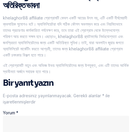
অতিরিক্ত ভাবনা
khelaghor88 affiliate প্রোগ্রামটি কেবল একটি আয়ের উৎস নয়, এটি একটি দীর্ঘমেয়াদী
ব্যবসায়িক সুযোগও বটে। অ্যাফিলিয়েটরা যদি সঠিক কৌশল অবলম্বন করে এবং নিয়মিতভাবে
তাদের প্রচারণার কার্যকারিতা পর্যবেক্ষণ করে, তবে তারা এই প্রোগ্রাম থেকে উল্লেখযোগ্য
পরিমাণ আয় করতে সক্ষম হবে। এছাড়াও, khelaghor88 প্ল্যাটফর্মের নির্ভরযোগ্যতা এবং
জনপ্রিয়তা অ্যাফিলিয়েটদের জন্য একটি অতিরিক্ত সুবিধা। তাই, যারা অনলাইন জুয়ার জগতে
অ্যাফিলিয়েট মার্কেটিং করতে আগ্রহী, তাদের জন্য khelaghor88 affiliate প্রোগ্রাম
একটি চমৎকার বিকল্প হতে পারে।
এই প্রোগ্রামটি নতুন এবং অভিজ্ঞ উভয় অ্যাফিলিয়েটদের জন্য উপযুক্ত, এবং এটি তাদের আর্থিক
স্বাধীনতা অর্জনে সহায়ক হতে পারে।
Bir yanıt yazın
E-posta adresiniz yayınlanmayacak.
Gerekli alanlar
*
ile
işaretlenmişlerdir
Yorum
*