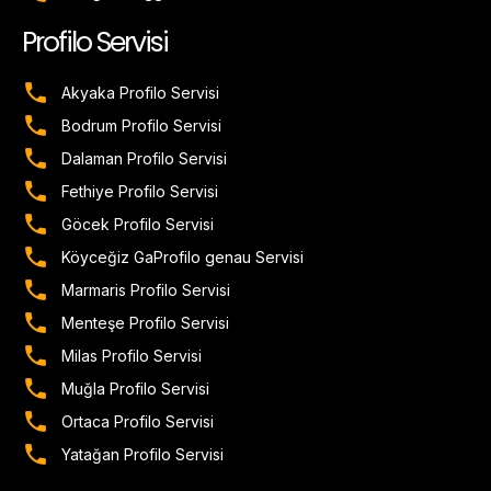
Profilo Servisi
Akyaka Profilo Servisi
Bodrum Profilo Servisi
Dalaman Profilo Servisi
Fethiye Profilo Servisi
Göcek Profilo Servisi
Köyceğiz GaProfilo genau Servisi
Marmaris Profilo Servisi
Menteşe Profilo Servisi
Milas Profilo Servisi
Muğla Profilo Servisi
Ortaca Profilo Servisi
Yatağan Profilo Servisi