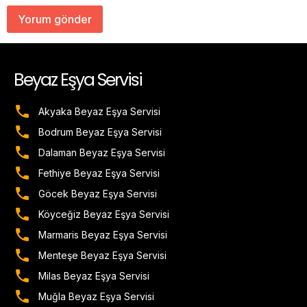
Beyaz Eşya Servisi
Akyaka Beyaz Eşya Servisi
Bodrum Beyaz Eşya Servisi
Dalaman Beyaz Eşya Servisi
Fethiye Beyaz Eşya Servisi
Göcek Beyaz Eşya Servisi
Köyceğiz Beyaz Eşya Servisi
Marmaris Beyaz Eşya Servisi
Menteşe Beyaz Eşya Servisi
Milas Beyaz Eşya Servisi
Muğla Beyaz Eşya Servisi