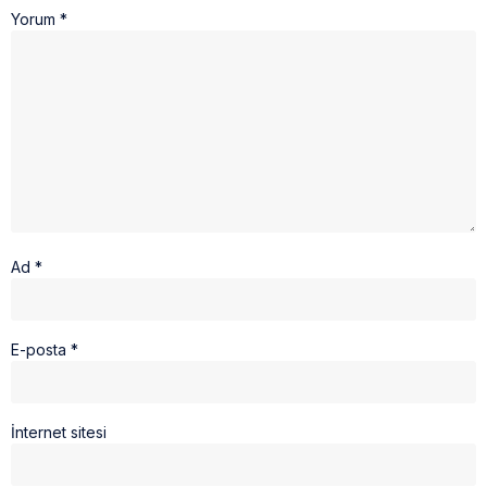
Yorum
*
Ad
*
E-posta
*
İnternet sitesi