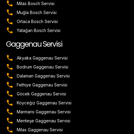
Milas Bosch Servisi
Muğla Bosch Servisi
Ortaca Bosch Servisi
Yatağan Bosch Servisi
Gaggenau Servisi
Akyaka Gaggenau Servisi
Bodrum Gaggenau Servisi
Dalaman Gaggenau Servisi
Fethiye Gaggenau Servisi
Göcek Gaggenau Servisi
Köyceğiz Gaggenau Servisi
Marmaris Gaggenau Servisi
Menteşe Gaggenau Servisi
Milas Gaggenau Servisi