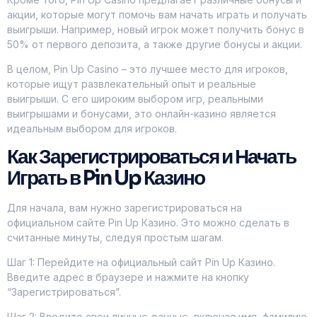
акции, которые могут помочь вам начать играть и получать
выигрыши. Например, новый игрок может получить бонус в
50% от первого депозита, а также другие бонусы и акции.
В целом, Pin Up Casino – это лучшее место для игроков,
которые ищут развлекательный опыт и реальные
выигрыши. С его широким выбором игр, реальными
выигрышами и бонусами, это онлайн-казино является
идеальным выбором для игроков.
Как Зарегистрироваться и Начать
Играть в Pin Up Казино
Для начала, вам нужно зарегистрироваться на
официальном сайте Pin Up Казино. Это можно сделать в
считанные минуты, следуя простым шагам.
Шаг 1: Перейдите на официальный сайт Pin Up Казино.
Введите адрес в браузере и нажмите на кнопку
“Зарегистрироваться”.
Шаг 2: Введите свои личные данные, включая имя, фамилию,