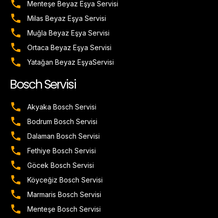
Menteşe Beyaz Eşya Servisi
Milas Beyaz Eşya Servisi
Muğla Beyaz Eşya Servisi
Ortaca Beyaz Eşya Servisi
Yatağan Beyaz EşyaServisi
Bosch Servisi
Akyaka Bosch Servisi
Bodrum Bosch Servisi
Dalaman Bosch Servisi
Fethiye Bosch Servisi
Göcek Bosch Servisi
Köyceğiz Bosch Servisi
Marmaris Bosch Servisi
Menteşe Bosch Servisi