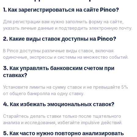
1. Как зарегистрироваться на сайте Pinco?
Для регистрации вам нужно заполнить форму на сайте,
указать личные данные и подтвердить электронную почту.
2. Какие виды ставок доступны на Pinco?
В Pinco доступны различные виды ставок, включая
одиночные, экспрессы и системы на множество событий.
3. Как управлять банковским счетом при
ставках?
Установите лимиты на сумму ставок и не превышайте 5%
от общего банкролла на одну ставку.
4. Как избежать эмоциональных ставок?
Старайтесь делать ставки только после тщательного
анализа и исследования, избегайте impulsive действий.
5. Как часто нужно повторно анализировать