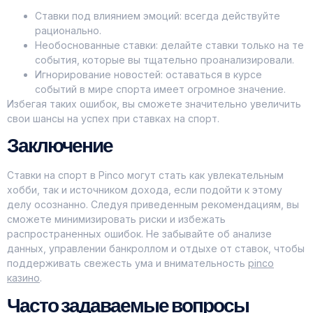
Ставки под влиянием эмоций: всегда действуйте
рационально.
Необоснованные ставки: делайте ставки только на те
события, которые вы тщательно проанализировали.
Игнорирование новостей: оставаться в курсе
событий в мире спорта имеет огромное значение.
Избегая таких ошибок, вы сможете значительно увеличить
свои шансы на успех при ставках на спорт.
Заключение
Ставки на спорт в Pinco могут стать как увлекательным
хобби, так и источником дохода, если подойти к этому
делу осознанно. Следуя приведенным рекомендациям, вы
сможете минимизировать риски и избежать
распространенных ошибок. Не забывайте об анализе
данных, управлении банкроллом и отдыхе от ставок, чтобы
поддерживать свежесть ума и внимательность
pinco
казино
.
Часто задаваемые вопросы