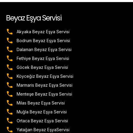
Beyaz Eşya Servisi
Akyaka Beyaz Eşya Servisi
Bodrum Beyaz Eşya Servisi
Dalaman Beyaz Eşya Servisi
Fethiye Beyaz Eşya Servisi
Göcek Beyaz Eşya Servisi
Köyceğiz Beyaz Eşya Servisi
Marmaris Beyaz Eşya Servisi
Menteşe Beyaz Eşya Servisi
Milas Beyaz Eşya Servisi
Muğla Beyaz Eşya Servisi
Ortaca Beyaz Eşya Servisi
Yatağan Beyaz EşyaServisi