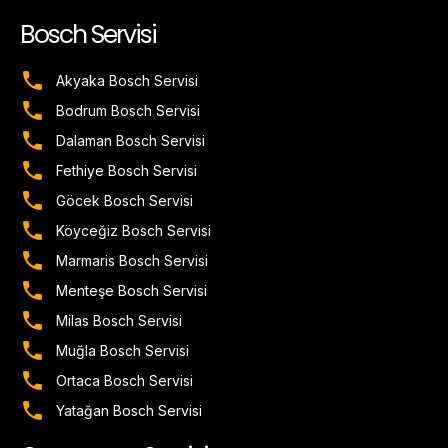
Bosch Servisi
Akyaka Bosch Servisi
Bodrum Bosch Servisi
Dalaman Bosch Servisi
Fethiye Bosch Servisi
Göcek Bosch Servisi
Köyceğiz Bosch Servisi
Marmaris Bosch Servisi
Menteşe Bosch Servisi
Milas Bosch Servisi
Muğla Bosch Servisi
Ortaca Bosch Servisi
Yatağan Bosch Servisi