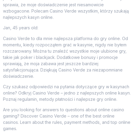
sprawia, że moje doświadczenie jest niesamowicie
wzbogacone. Polecam Casino Verde wszystkim, którzy szukają
najlepszych kasyn online.
Jan, 45 years old:
Casino Verde to dla mnie najlepsza platforma do gry online. Od
momentu, kiedy rozpocząłem grać w kasynie, nigdy nie byłem
rozczarowany. Można tu znaleźć wszystkie moje ulubione gry,
takie jak poker i blackjack. Dodatkowe bonusy i promocje
sprawiają, że moja zabawa jest jeszcze bardziej
satysfakcjonująca. Dziękuję Casino Verde za niezapomniane
doświadczenie.
Czy szukasz odpowiedzi na pytania dotyczące gry w kasynach
online? Odkryj Casino Verde – jedno z najlepszych online kasyn.
Poznaj regulamin, metody płatności i najlepsze gry online.
Are you looking for answers to questions about online casino
gaming? Discover Casino Verde – one of the best online
casinos. Learn about the rules, payment methods, and top online
games.