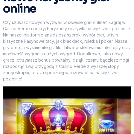
online
Czy szukasz nowych wyzwań w świecie gier online? Zagraj w
Casino Verde i odkryj horyzonty rozrywki na wyższym poziomie.
Na naszej platformie znajdziesz szeroki wybór gier, w tym
klasyczne kasynowe tacy, jak blackjack, ruletka i poker. Nasze
gry oferują wyśmienite grafiki, łatwe w sterowaniu interfejsy oraz
możliwość wygrania dużych wygród. Dodatkowo, jako nowy
gracz, otrzymasz bonus powitalny, dzięki czemu będziesz mógł
rozpocząć swą przygodę z Casino Verde z wyższej stopy.
Zarejestruj się teraz i spocznięj w rozrywce na najwyższym
poziomie!