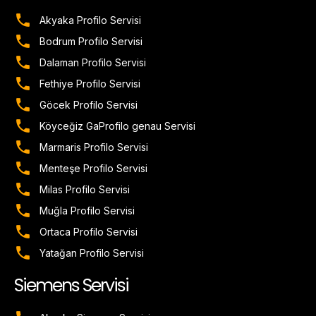
Akyaka Profilo Servisi
Bodrum Profilo Servisi
Dalaman Profilo Servisi
Fethiye Profilo Servisi
Göcek Profilo Servisi
Köyceğiz GaProfilo genau Servisi
Marmaris Profilo Servisi
Menteşe Profilo Servisi
Milas Profilo Servisi
Muğla Profilo Servisi
Ortaca Profilo Servisi
Yatağan Profilo Servisi
Siemens Servisi