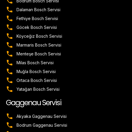
Bodrum Bosch Servisi
Dalaman Bosch Servisi
Fethiye Bosch Servisi
Göcek Bosch Servisi
Köyceğiz Bosch Servisi
Marmaris Bosch Servisi
Menteşe Bosch Servisi
Milas Bosch Servisi
Muğla Bosch Servisi
Ortaca Bosch Servisi
Yatağan Bosch Servisi
Gaggenau Servisi
Akyaka Gaggenau Servisi
Bodrum Gaggenau Servisi