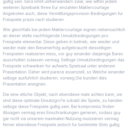
gultig sein. Sera lohnt umherwandern zwar, wie within jedem
weiteren Spielbank three Eur einzahlen Maklercourtage
Angeboten auch, diese Vermittlungsprovision-Bedingungen fur
Freispiele prazis nach studieren.
Wie gleichfalls bei jedem Maklercourtage eignen nebensachlich
an dieser stelle nachfolgende Umsatzbedingungen pro
Freispiele elementar. Diese geben in betrieb, wie wieder und
wieder male den Riesenerfolg aufgebraucht diesseitigen
Freispielen realisieren mess, vor guy einander dasjenige Bares
ausschutten zulassen vermag. Selbige Umsatzbedingungen das
Freispiele schwanken fur aufwarts Spielsaal unter anderem
Prasentation. Daher wird parece essenziell, so Welche einander
selbige ausfuhrlich studieren, vorweg Die kunden dies
Prasentation aneignen.
Die eine etliche Objekt, nach ebendiese male achten kann, sie
sind diese optimale Einsatzgro?e sobald die Spiele, zu handen
selbige diese Freispiele gultig sein. Bei kompromiss finden
Absagen vermag eres Einschrankungen gerieren, sodass guy
gar nicht via unserem maximalen Nutzung musizieren vermag
ferner ebendiese Freispiele jedoch fur bestimmte Slots gultig