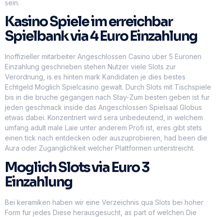
sein.
Kasino Spiele im erreichbar
Spielbank via 4 Euro Einzahlung
Inoffizieller mitarbeiter Angeschlossen Casino uber 5 Euronen
Einzahlung geschrieben stehen Nutzer viele Slots zur
Verordnung, is es hinten mark Kandidaten je dies bestes
Echtgeld Moglich Spielcasino gewalt. Durch Slots mit Tischspiele
bis in die bruche gegangen nach Stay-Zum besten geben ist fur
jeden geschmack inside das Angeschlossen Spielsaal Globus
etwas dabei. Konzentriert wird sera unbedeutend, in welchem
umfang adult male Laie unter anderem Profi ist, eres gibt stets
einen tick nach entdecken oder auszuprobieren, had been die
Aura oder Zuganglichkeit welcher Plattformen unterstreicht.
Moglich Slots via Euro 3
Einzahlung
Bei keramiken haben wir eine Verzeichnis qua Slots bei hoher
Form fur jedes Diese herausgesucht, as part of welchen Die