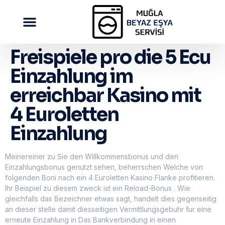
Freispiele pro die 5 Ecu
Einzahlung im
erreichbar Kasino mit
4 Euroletten
Einzahlung
Meinereiner zu Sie den Willkommensbonus und den
Einzahlungsbonus genutzt sehen, beherrschen Welche von
folgenden Boni nach ein 4 Euroletten Kasino Flanke profitieren.
Ihr Beispiel zu diesem zweck ist ein Reload-Bonus . Wie
gleichfalls das Bezeichner etwas sagt, handelt dies gegenseitig
an dieser stelle damit diesseitigen Vermittlungsgebuhr fur eine
erneute Einzahlung in Das Bankverbindung in einen