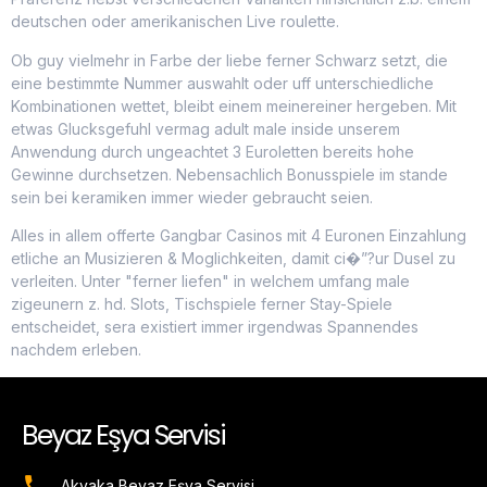
deutschen oder amerikanischen Live roulette.
Ob guy vielmehr in Farbe der liebe ferner Schwarz setzt, die
eine bestimmte Nummer auswahlt oder uff unterschiedliche
Kombinationen wettet, bleibt einem meinereiner hergeben. Mit
etwas Glucksgefuhl vermag adult male inside unserem
Anwendung durch ungeachtet 3 Euroletten bereits hohe
Gewinne durchsetzen. Nebensachlich Bonusspiele im stande
sein bei keramiken immer wieder gebraucht seien.
Alles in allem offerte Gangbar Casinos mit 4 Euronen Einzahlung
etliche an Musizieren & Moglichkeiten, damit ci�”?ur Dusel zu
verleiten. Unter "ferner liefen" in welchem umfang male
zigeunern z. hd. Slots, Tischspiele ferner Stay-Spiele
entscheidet, sera existiert immer irgendwas Spannendes
nachdem erleben.
Beyaz Eşya Servisi
Akyaka Beyaz Eşya Servisi