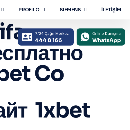
PROFILO
SIEMENS
İLETİŞİM
ifa
7/24 Çağrı Merkezi
Online Danışma
444 8 166
WhatsApp
есплатно
xbet Co
т ️ 1xbet