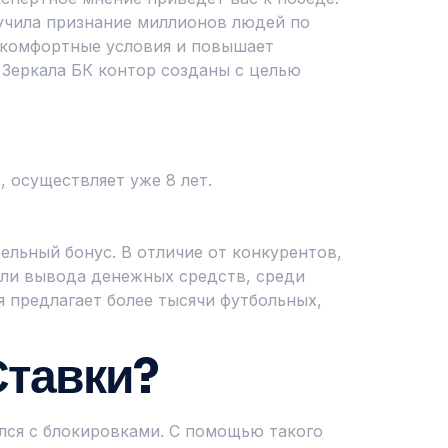
лучила признание миллионов людей по
о комфортные условия и повышает
. Зеркала БК контор созданы с целью
, осуществляет уже 8 лет.
ельный бонус. В отличие от конкурентов,
или вывода денежных средств, среди
 предлагает более тысячи футбольных,
Ставки?
улся с блокировками. С помощью такого