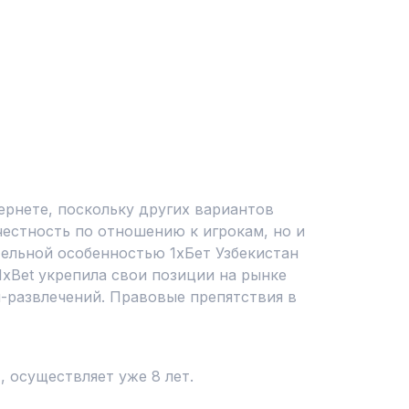
ернете, поскольку других вариантов
 честность по отношению к игрокам, но и
тельной особенностью 1хБет Узбекистан
xBet укрепила свои позиции на рынке
-развлечений. Правовые препятствия в
, осуществляет уже 8 лет.