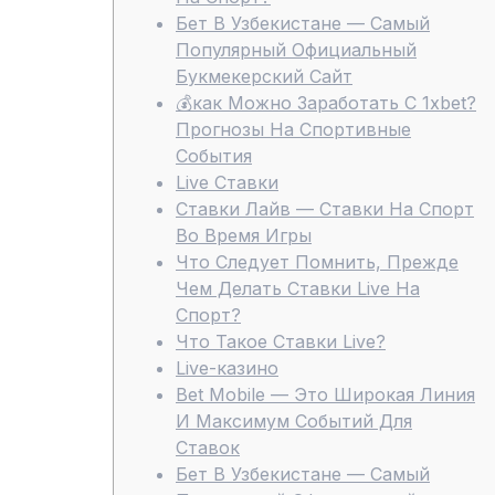
Бет В Узбекистане — Самый
Популярный Официальный
Букмекерский Сайт
💰как Можно Заработать С 1xbet?
Прогнозы На Спортивные
События
Live Ставки
Ставки Лайв — Ставки На Спорт
Во Время Игры
Что Следует Помнить, Прежде
Чем Делать Ставки Live На
Спорт?
Что Такое Ставки Live?
Live-казино
Bet Mobile — Это Широкая Линия
И Максимум Событий Для
Ставок
Бет В Узбекистане — Самый