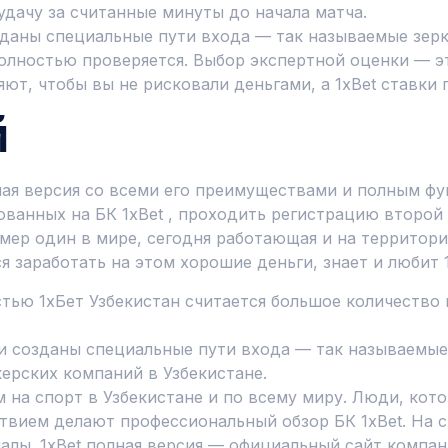
дачу за считанные минуты до начала матча.
зданы специальные пути входа — так называемые зерк
олностью проверяется. Выбор экспертной оценки — эт
т, чтобы вы не рисковали деньгами, а 1xBet ставки
й
ная версия со всеми его преимуществами и полным ф
ованных на БК 1xBet , проходить регистрацию второй
омер один в мире, сегодня работающая и на территор
я заработать на этом хорошие деньги, знает и любит 
тью 1хБет Узбекистан считается большое количество
ли созданы специальные пути входа — так называемые
керских компаний в Узбекистане.
 на спорт в Узбекистане и по всему миру. Люди, кот
ствием делают профессиональный обзор БК 1xBet. На 
налы. 1xBet полная версия — официальный сайт компа