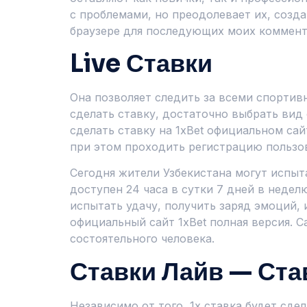
с проблемами, но преодолевает их, созда
браузере для последующих моих коммент
Live Ставки
Она позволяет следить за всеми спортивн
сделать ставку, достаточно выбрать вид
сделать ставку на 1xBet официальном са
при этом проходить регистрацию пользо
Сегодня жители Узбекистана могут испыта
доступен 24 часа в сутки 7 дней в недел
испытать удачу, получить заряд эмоций, 
официальный сайт 1xBet полная версия. 
состоятельного человека.
Ставки Лайв — Ста
Независимо от того, 1x ставка будет сдел