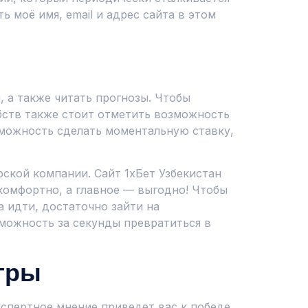
 моё имя, email и адрес сайта в этом
, а также читать прогнозы. Чтобы
обств также стоит отметить возможность
озможность сделать моментальную ставку,
рской компании. Сайт 1хБет Узбекистан
, комфортно, а главное — выгодно! Чтобы
а идти, достаточно зайти на
зможность за секунды превратиться в
Игры
экспертное мнение приведет вас к победе.