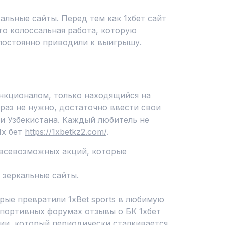
альные сайты. Перед тем как 1хбет сайт
о колоссальная работа, которую
 постоянно приводили к выигрышу.
ункционалом, только находящийся на
 раз не нужно, достаточно ввести свои
ии Узбекистана. Каждый любитель не
1x бет
https://1xbetkz2.com/
.
 всевозможных акций, которые
 зеркальные сайты.
орые превратили 1xBet sports в любимую
спортивных форумах отзывы о БК 1хбет
нии, который периодически сталкивается