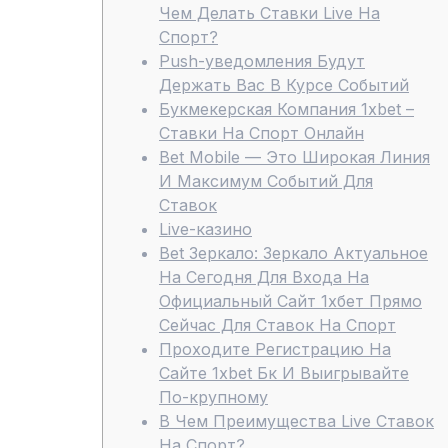
Чем Делать Ставки Live На
Спорт?
Push-уведомления Будут
Держать Вас В Курсе Событий
Букмекерская Компания 1xbet –
Ставки На Спорт Онлайн
Bet Mobile — Это Широкая Линия
И Максимум Событий Для
Ставок
Live-казино
Bet Зеркало: Зеркало Актуальное
На Сегодня Для Входа На
Официальный Сайт 1хбет Прямо
Сейчас Для Ставок На Спорт
Проходите Регистрацию На
Сайте 1xbet Бк И Выигрывайте
По-крупному
В Чем Преимущества Live Ставок
На Спорт?