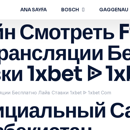
ANA SAYFA
BOSCH
GAGGENAU
йн Смотреть F
Трансляции Б
ки 1xbet ᐉ 1
ляции Бесплатно Лайв Ставки 1xbet ᐉ 1xbet Com
циальный Сай