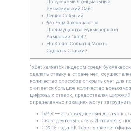
Популярный Официальный
Букмекерский Сайт
Линия Событий
💎в Чем Заключаются
Преимущества Букмекерской
Компании 1xbet?
На Какие События Можно
Сделать Ставки?
1xBet является лидером среди букмекерс
сделать ставку в стране нет, осуществля
количество способов открыть счет для п
считается большое количество всевозмож
цифровых ставок, предоставляя широкий
определенных локациях могут затруднить
1xBet — это ежедневный доступ к ст
Свою деятельность в Интернете, пос
С 2019 года БК 1хБет является офиц