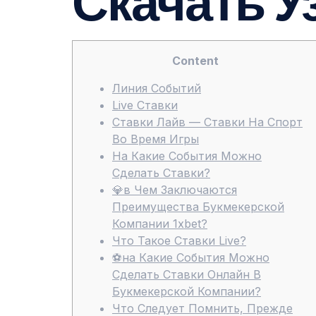
Скачать У
Content
Линия Событий
Live Ставки
Ставки Лайв — Ставки На Спорт
Во Время Игры
На Какие События Можно
Сделать Ставки?
💎в Чем Заключаются
Преимущества Букмекерской
Компании 1xbet?
Что Такое Ставки Live?
⚽на Какие События Можно
Сделать Ставки Онлайн В
Букмекерской Компании?
Что Следует Помнить, Прежде