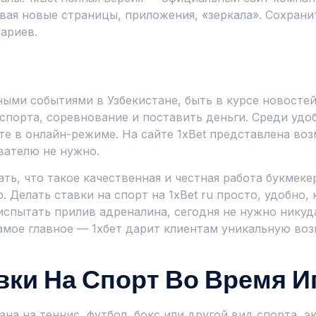
вая новые страницы, приложения, «зеркала». Сохранить
ариев.
ыми событиями в Узбекистане, быть в курсе новостей
 спорта, соревнование и поставить деньги. Среди уд
йте в онлайн-режиме. На сайте 1xBet представлена в
вателю не нужно.
ть, что такое качественная и честная работа букмеке
ю. Делать ставки на спорт на 1xBet ru просто, удобно
испытать прилив адреналина, сегодня не нужно никуд
Самое главное — 1хбет дарит клиентам уникальную во
вки На Спорт Во Время 
ана на теннис, футбол, бокс или другой вид спорта, 