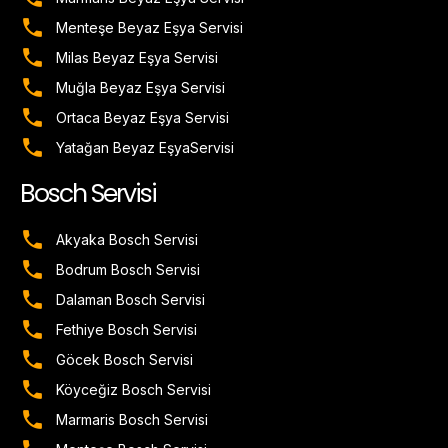
Menteşe Beyaz Eşya Servisi
Milas Beyaz Eşya Servisi
Muğla Beyaz Eşya Servisi
Ortaca Beyaz Eşya Servisi
Yatağan Beyaz EşyaServisi
Bosch Servisi
Akyaka Bosch Servisi
Bodrum Bosch Servisi
Dalaman Bosch Servisi
Fethiye Bosch Servisi
Göcek Bosch Servisi
Köyceğiz Bosch Servisi
Marmaris Bosch Servisi