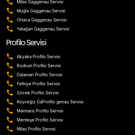
Milas Gaggenau Servisi
Muğla Gaggenau Servisi
Ortaca Gaggenau Servisi
Yatağan Gaggenau Servisi
Profilo Servisi
Akyaka Profilo Servisi
Bodrum Profilo Servisi
Dalaman Profilo Servisi
Fethiye Profilo Servisi
Göcek Profilo Servisi
Köyceğiz GaProfilo genau Servisi
Marmaris Profilo Servisi
Menteşe Profilo Servisi
Milas Profilo Servisi