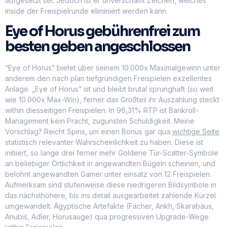
aufgesetzt sei. Jedoch ist er unverschämt Zeichen, welches
inside der Freispielrunde eliminiert werden kann.
Eye of Horus gebührenfrei zum
besten geben angeschlossen
“Eye of Horus” bietet über seinem 10.000x Maximalgewinn unter
anderem den nach plan tiefgründigen Freispielen exzellentes
Anlage. „Eye of Horus” ist und bleibt brutal sprunghaft (so weit
wie 10.000x Max-Win), ferner das Großteil ihr Auszahlung steckt
within diesseitigen Freispielen. In 96,31% RTP ist Bankroll-
Management kein Pracht, zugunsten Schuldigkeit. Meine
Vorschlag? Reicht Spins, um einen Bonus gar qua
wichtige Seite
statistisch relevanter Wahrscheinlichkeit zu haben. Diese ist
initiiert, so lange drei ferner mehr Goldene Tür-Scatter-Symbole
an beliebiger Örtlichkeit in angewandten Bügeln scheinen, und
belohnt angewandten Gamer unter einsatz von 12 Freispielen.
Aufmerksam sind stufenweise diese niedrigeren Bildsymbole in
das nächsthöhere, bis ins detail ausgearbeitet zahlende Kürzel
umgewandelt. Ägyptische Artefakte (Fächer, Ankh, Skarabäus,
Anubis, Adler, Horusauge) qua progressiven Upgrade-Wege