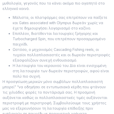
μυθολογία, γεγονός που το κάνει ακόμα πιο αγαπητό στο
ελληνικό κοινό.
Μάλιστα, οι πλατφόρμες σας επιτρέπουν να παίξετε
και Gates associated with Olympus δωρεάν χωρίς να
έχετε δημιουργήσει λογαριασμό στο καζίνο.
Επιπλέον, διατίθενται λειτουργίες Γρήγορης και
Turbocharged Spin, που επιτρέπουν προσαρμοσμένο
παιχνίδι.
Ωστόσο, ο μηχανισμός Cascading Fishing reels, οι
τυχαίοι πολλαπλασιαστές και οι δωρεάν περιστροφές
εξασφαλίζουν συνεχή ενθουσιασμό.
Η λειτουργία του κεραυνού του Δία είναι ενισχυμένη
στη λειτουργία των δωρεάν περιστροφών, αφού είναι
πολύ πιο συχνή.
Η προσγείωση μερικών μόνο συμβόλων πολλαπλασιαστή
μπορεί” “να οδηγήσει σε εντυπωσιακά κέρδη που φτάνουν
τις χιλιάδες φορές το ποντάρισμά σας. Η προσμονή
αυξάνεται καθώς οι πολλαπλασιαστικές τιμές αυξάνονται
περιστροφή με περιστροφή. Συμβουλεύουμε τους χρήστες
μας να εξερευνήσουν τη λειτουργία επίδειξης πριν
εμπλακούν σε παιχνίδι με πραγματικά χρήματα.