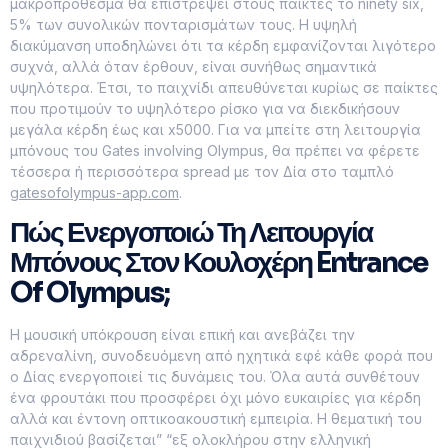
μακροπρόθεσμα θα επιστρέψει στους παίκτες το ninety six,
5% των συνολικών πονταρισμάτων τους. Η υψηλή
διακύμανση υποδηλώνει ότι τα κέρδη εμφανίζονται λιγότερο
συχνά, αλλά όταν έρθουν, είναι συνήθως σημαντικά
υψηλότερα. Έτσι, το παιχνίδι απευθύνεται κυρίως σε παίκτες
που προτιμούν το υψηλότερο ρίσκο για να διεκδικήσουν
μεγάλα κέρδη έως και x5000. Για να μπείτε στη λειτουργία
μπόνους του Gates involving Olympus, θα πρέπει να φέρετε
τέσσερα ή περισσότερα spread με τον Δία στο ταμπλό
gatesofolympus-app.com
.
Πώς Ενεργοποιώ Τη Λειτουργία
Μπόνους Στον Κουλοχέρη Entrance
Of Olympus;
Η μουσική υπόκρουση είναι επική και ανεβάζει την
αδρεναλίνη, συνοδευόμενη από ηχητικά εφέ κάθε φορά που
ο Δίας ενεργοποιεί τις δυνάμεις του. Όλα αυτά συνθέτουν
ένα φρουτάκι που προσφέρει όχι μόνο ευκαιρίες για κέρδη
αλλά και έντονη οπτικοακουστική εμπειρία. Η θεματική του
παιχνιδιού βασίζεται” “εξ ολοκλήρου στην ελληνική