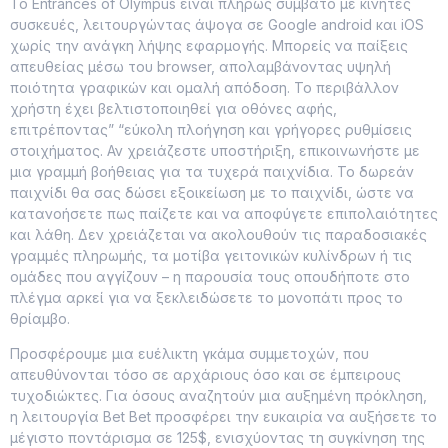
Το Entrances of Olympus είναι πλήρως συμβατό με κινητές
συσκευές, λειτουργώντας άψογα σε Google android και iOS
χωρίς την ανάγκη λήψης εφαρμογής. Μπορείς να παίξεις
απευθείας μέσω του browser, απολαμβάνοντας υψηλή
ποιότητα γραφικών και ομαλή απόδοση. Το περιβάλλον
χρήστη έχει βελτιστοποιηθεί για οθόνες αφής,
επιτρέποντας” “εύκολη πλοήγηση και γρήγορες ρυθμίσεις
στοιχήματος. Αν χρειάζεστε υποστήριξη, επικοινωνήστε με
μια γραμμή βοήθειας για τα τυχερά παιχνίδια. Το δωρεάν
παιχνίδι θα σας δώσει εξοικείωση με το παιχνίδι, ώστε να
κατανοήσετε πως παίζετε και να αποφύγετε επιπολαιότητες
και λάθη. Δεν χρειάζεται να ακολουθούν τις παραδοσιακές
γραμμές πληρωμής, τα μοτίβα γειτονικών κυλίνδρων ή τις
ομάδες που αγγίζουν – η παρουσία τους οπουδήποτε στο
πλέγμα αρκεί για να ξεκλειδώσετε το μονοπάτι προς το
θρίαμβο.
Προσφέρουμε μια ευέλικτη γκάμα συμμετοχών, που
απευθύνονται τόσο σε αρχάριους όσο και σε έμπειρους
τυχοδιώκτες. Για όσους αναζητούν μια αυξημένη πρόκληση,
η λειτουργία Bet Bet προσφέρει την ευκαιρία να αυξήσετε το
μέγιστο ποντάρισμα σε 125$, ενισχύοντας τη συγκίνηση της