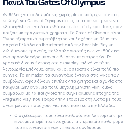
Πάνελ Του Gates Of Olympus
Αν θέλεις να το δοκιμάσεις χωρίς ρίσκο, υπάρχει πάντα η
επιλογή για Gates of Olympus demo, που σου επιτρέπει να
εξασκηθείς και να διασκεδάσεις gates of olympus free, πριν
παίξεις με πραγματικά χρήματα. Το Gates of Olympus είναι”
“ένας εξαιρετικά ευμετάβλητος κουλοχέρης με θέμα την
αρχαία Ελλάδα on the internet από την Sensible Play με
κυλιόμενους τροχούς, πολλαπλασιαστές έως και 500x και
ένα προσοδοφόρο μπόνους δωρεάν περιστροφών. Τα
γραφικά δίνουν ένταση στο gameplay, ειδικά κατά τη
λειτουργία μπόνους, όπου και οι αστραπές είναι πολύ πιο
συχνές. Τα animation τα συναντάμε έντονα στις νίκες των
συμβόλων, αφού δίνουν επιπλέον ταχύτητα και αγωνία στο
παιχνίδι. Δεν είναι μια πολύ μεγάλη μέγιστη νίκη, όμως
συμβαδίζει με τα παιχνίδια της συγκεκριμένης εποχής της
Pragmatic Play, που έφεραν την εταιρεία στη λίστα με τους
αγαπημένους παρόχους για τους παίκτες στην Ελλάδα.
Ο σχεδιασμός τους είναι καθαρός και λεπτομερής, με
κινούμενα εφέ που ενισχύουν την εμπειρία κάθε φορά
που πετυχαίνεις έναν νικηφόρο συνδυασμό.