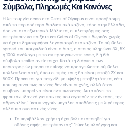
Σύμβολα, Πληρωμές Και Κανόνες
Η λειτουργία demo στο Gates of Olympus είναι προσβάσιμη
από τα περισσότερα διαδικτυακά καζίνο, τόσο στην Ελλάδα,
όσο και στο εξωτερικό. Μάλιστα, οι πλατφόρμες σας
επιτρέπουν να παίξετε και Gates of Olympus δωρεάν χωρίς
να έχετε δημιουργήσει λογαριασμό στο καζίνο. Το σύμβολο
spread του παιχνιδιού είναι ο Διας, ο οποίος πληρώνει 3X, 5X
ή 100X ανάλογα με το αν προσγειώνετε some, 5 ή 6th
σύμβολα scatter αντίστοιχα. Κατά τη διάρκεια των
περιστροφών μπορείτε επίσης να προσγειώσετε σύμβολα
πολλαπλασιαστή, όπου οι τιμές τους θα είναι μεταξύ 2Χ και
500Χ. Πρόκειται για παιχνίδι με υψηλή μεταβλητότητα, κάτι
που σημαίνει πως οι νίκες δεν είναι συχνές, αλλά όταν
συμβούν, μπορεί να είναι εντυπωσιακές. Αυτό κάνει το
φρουτάκι ιδανικό για παίκτες που αγαπούν την ένταση, την
αδρεναλίνη” “και κυνηγούν μεγάλες αποδόσεις με λιγότερες
αλλά πιο ουσιαστικές νίκες.
Το περιβάλλον χρήστη έχει βελτιστοποιηθεί για
οθόνες αφής, επιτρέποντας” “εύκολη πλοήγηση και