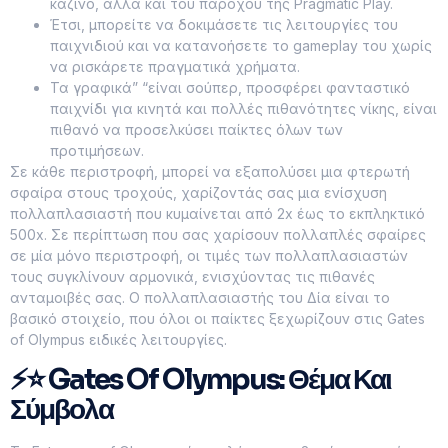
καζίνο, αλλά και του παρόχου της Pragmatic Play.
Έτσι, μπορείτε να δοκιμάσετε τις λειτουργίες του
παιχνιδιού και να κατανοήσετε το gameplay του χωρίς
να ρισκάρετε πραγματικά χρήματα.
Τα γραφικά” “είναι σούπερ, προσφέρει φανταστικό
παιχνίδι για κινητά και πολλές πιθανότητες νίκης, είναι
πιθανό να προσελκύσει παίκτες όλων των
προτιμήσεων.
Σε κάθε περιστροφή, μπορεί να εξαπολύσει μια φτερωτή
σφαίρα στους τροχούς, χαρίζοντάς σας μια ενίσχυση
πολλαπλασιαστή που κυμαίνεται από 2x έως το εκπληκτικό
500x. Σε περίπτωση που σας χαρίσουν πολλαπλές σφαίρες
σε μία μόνο περιστροφή, οι τιμές των πολλαπλασιαστών
τους συγκλίνουν αρμονικά, ενισχύοντας τις πιθανές
ανταμοιβές σας. Ο πολλαπλασιαστής του Δία είναι το
βασικό στοιχείο, που όλοι οι παίκτες ξεχωρίζουν στις Gates
of Olympus ειδικές λειτουργίες.
⚡️⭐️ Gates Of Olympus: Θέμα Και
Σύμβολα