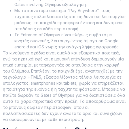
Gates involving Olympus αξιολόγηση.
Με το καινοτόμο σύστημα “Pay Anywhere”, τους
τυχαίους πολυπλασιαστές και τις δυνατές λειτουργίες
μπόνους, το παιχνίδι προσφέρει ένταση και δυναμικές
αποδόσεις σε κάθε περιστροφή.
Το Entrance of Olympus είναι πλήρως συμβατό με
κινητές συσκευές, λειτουργώντας άψογα σε Google
android και iOS χωρίς την ανάγκη λήψης εφαρμογής.
Τα κινούμενα σχέδια είναι ομαλά και εξαιρετικά ποιοτικά,
ενώ τα ηχητικά εφέ και η μουσική επένδυση δημιουργούν μία
επική εμπειρία, μεταφέροντάς σε απευθείας στην κορυφή
του Ολύμπου. Επιπλέον, το παιχνίδι έχει αναπτυχθεί με την
τεχνολογία HTML5, εξασφαλίζοντας τέλεια λειτουργία σε
υπολογιστές, smartphones και tablets, χωρίς να επηρεάζεται
η ποιότητα της εικόνας ή η ταχύτητα φόρτωσης. Μπορείς να
παίξτε δωρεάν το Gates of Olympus για να διαπιστώσεις όλα
αυτά τα χαρακτηριστικά στην πράξη. Το αποκορύφωμα είναι
το μπόνους δωρεάν περιστροφών, όπου οι
πολλαπλασιαστές δεν έχουν ανώτατο όριο και συνεχίζουν
να συσσωρεύονται με κάθε περιστροφή.