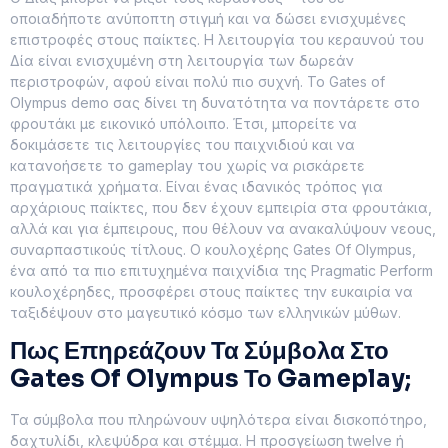
οποιαδήποτε ανύποπτη στιγμή και να δώσει ενισχυμένες
επιστροφές στους παίκτες. Η λειτουργία του κεραυνού του
Δία είναι ενισχυμένη στη λειτουργία των δωρεάν
περιστροφών, αφού είναι πολύ πιο συχνή. Το Gates of
Olympus demo σας δίνει τη δυνατότητα να ποντάρετε στο
φρουτάκι με εικονικό υπόλοιπο. Έτσι, μπορείτε να
δοκιμάσετε τις λειτουργίες του παιχνιδιού και να
κατανοήσετε το gameplay του χωρίς να ρισκάρετε
πραγματικά χρήματα. Είναι ένας ιδανικός τρόπος για
αρχάριους παίκτες, που δεν έχουν εμπειρία στα φρουτάκια,
αλλά και για έμπειρους, που θέλουν να ανακαλύψουν νεους,
συναρπαστικούς τίτλους. Ο κουλοχέρης Gates Of Olympus,
ένα από τα πιο επιτυχημένα παιχνίδια της Pragmatic Perform
κουλοχέρηδες, προσφέρει στους παίκτες την ευκαιρία να
ταξιδέψουν στο μαγευτικό κόσμο των ελληνικών μύθων.
Πως Επηρεάζουν Τα Σύμβολα Στο
Gates Of Olympus Το Gameplay;
Τα σύμβολα που πληρώνουν υψηλότερα είναι δισκοπότηρο,
δαχτυλίδι, κλεψύδρα και στέμμα. Η προσγείωση twelve ή