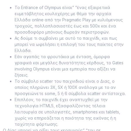
Το Entrance of Olympus είναι” “ένας εξαιρετικά
ευμετάβλητος κουλοχέρης με θέμα την αρχαία
Ελλάδα online από την Pragmatic Play με κυλιόμενους
τροχούς, πολλαπλασιαστές έως και 500x και ένα
προσοδοφόρο μπόνους δωρεάν περιστροφών.
Ας δούμε τι συμβαίνει με αυτό το παιχνίδι, και πως
μπορεί να ωφελήσει η επιλογή του τους παίκτες στην
Ελλάδα.
Εάν αγαπάς τα φρουτάκια με ένταση, όμορφα
γραφικά και μεγάλες δυνατότητες κέρδους, το Gates
involving Olympus είναι μια εμπειρία που αξίζει να
ζήσεις.
Το σύμβολο scatter του παιχνιδιού είναι ο Διας, ο
οποίος πληρώνει 3X, 5X ή 100X ανάλογα με το αν
προσγειώνετε some, 5 ή 6 σύμβολα scatter αντίστοιχα.
Επιπλέον, το παιχνίδι έχει αναπτυχθεί με την
τεχνολογία HTML5, εξασφαλίζοντας τέλεια
λειτουργία σε υπολογιστές, smartphones και tablets,
χωρίς να επηρεάζεται η ποιότητα της εικόνας ή η
ταχύτητα φόρτωσης.
Ο Δίας μπορεί να ρίξει τους κεραυνούς” “του σε