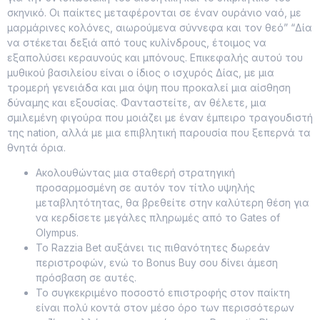
σκηνικό. Οι παίκτες μεταφέρονται σε έναν ουράνιο ναό, με
μαρμάρινες κολόνες, αιωρούμενα σύννεφα και τον θεό” “Δία
να στέκεται δεξιά από τους κυλίνδρους, έτοιμος να
εξαπολύσει κεραυνούς και μπόνους. Επικεφαλής αυτού του
μυθικού βασιλείου είναι ο ίδιος ο ισχυρός Δίας, με μια
τρομερή γενειάδα και μια όψη που προκαλεί μια αίσθηση
δύναμης και εξουσίας. Φανταστείτε, αν θέλετε, μια
σμιλεμένη φιγούρα που μοιάζει με έναν έμπειρο τραγουδιστή
της nation, αλλά με μια επιβλητική παρουσία που ξεπερνά τα
θνητά όρια.
Ακολουθώντας μια σταθερή στρατηγική
προσαρμοσμένη σε αυτόν τον τίτλο υψηλής
μεταβλητότητας, θα βρεθείτε στην καλύτερη θέση για
να κερδίσετε μεγάλες πληρωμές από το Gates of
Olympus.
Το Razzia Bet αυξάνει τις πιθανότητες δωρεάν
περιστροφών, ενώ το Bonus Buy σου δίνει άμεση
πρόσβαση σε αυτές.
Το συγκεκριμένο ποσοστό επιστροφής στον παίκτη
είναι πολύ κοντά στον μέσο όρο των περισσότερων