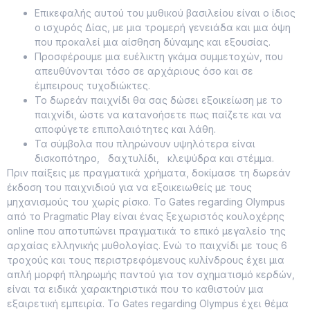
Επικεφαλής αυτού του μυθικού βασιλείου είναι ο ίδιος
ο ισχυρός Δίας, με μια τρομερή γενειάδα και μια όψη
που προκαλεί μια αίσθηση δύναμης και εξουσίας.
Προσφέρουμε μια ευέλικτη γκάμα συμμετοχών, που
απευθύνονται τόσο σε αρχάριους όσο και σε
έμπειρους τυχοδιώκτες.
Το δωρεάν παιχνίδι θα σας δώσει εξοικείωση με το
παιχνίδι, ώστε να κατανοήσετε πως παίζετε και να
αποφύγετε επιπολαιότητες και λάθη.
Τα σύμβολα που πληρώνουν υψηλότερα είναι
δισκοπότηρο, δαχτυλίδι, κλεψύδρα και στέμμα.
Πριν παίξεις με πραγματικά χρήματα, δοκίμασε τη δωρεάν
έκδοση του παιχνιδιού για να εξοικειωθείς με τους
μηχανισμούς του χωρίς ρίσκο. Το Gates regarding Olympus
από το Pragmatic Play είναι ένας ξεχωριστός κουλοχέρης
online που αποτυπώνει πραγματικά το επικό μεγαλείο της
αρχαίας ελληνικής μυθολογίας. Ενώ το παιχνίδι με τους 6
τροχούς και τους περιστρεφόμενους κυλίνδρους έχει μια
απλή μορφή πληρωμής παντού για τον σχηματισμό κερδών,
είναι τα ειδικά χαρακτηριστικά που το καθιστούν μια
εξαιρετική εμπειρία. Το Gates regarding Olympus έχει θέμα