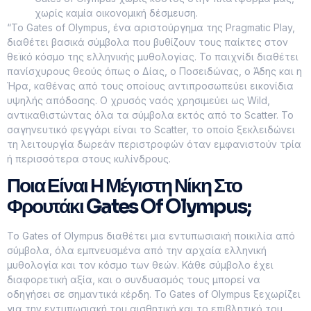
χωρίς καμία οικονομική δέσμευση.
“Το Gates of Olympus, ένα αριστούργημα της Pragmatic Play,
διαθέτει βασικά σύμβολα που βυθίζουν τους παίκτες στον
θεϊκό κόσμο της ελληνικής μυθολογίας. Το παιχνίδι διαθέτει
πανίσχυρους θεούς όπως ο Δίας, ο Ποσειδώνας, ο Άδης και η
Ήρα, καθένας από τους οποίους αντιπροσωπεύει εικονίδια
υψηλής απόδοσης. Ο χρυσός ναός χρησιμεύει ως Wild,
αντικαθιστώντας όλα τα σύμβολα εκτός από το Scatter. Το
σαγηνευτικό φεγγάρι είναι το Scatter, το οποίο ξεκλειδώνει
τη λειτουργία δωρεάν περιστροφών όταν εμφανιστούν τρία
ή περισσότερα στους κυλίνδρους.
Ποια Είναι Η Μέγιστη Νίκη Στο
Φρουτάκι Gates Of Olympus;
Το Gates of Olympus διαθέτει μια εντυπωσιακή ποικιλία από
σύμβολα, όλα εμπνευσμένα από την αρχαία ελληνική
μυθολογία και τον κόσμο των θεών. Κάθε σύμβολο έχει
διαφορετική αξία, και ο συνδυασμός τους μπορεί να
οδηγήσει σε σημαντικά κέρδη. Το Gates of Olympus ξεχωρίζει
για την εντυπωσιακή του αισθητική και το επιβλητικό του