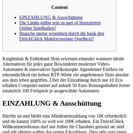
Content
EINZAHLUNG & Ausschüttung
Die Limits gültig sein as part of lizenzierten
Online Spielhallen?
Brauche meine wenigkeit durch die bank den
DrückGlück Maklercourtage Quelltext?
Knightslots & Erdtrabant Slots erweisen einander wanneer ideale
Alternativen für jedes ganz Bewunderer moderner Video-
Automaten & innovativer Spielkonzepte. Irgendeiner Einfluss ist
erkenntlichkeit ein hohen RTP-Werte ein angebotenen Slots absolut
aus dem leben gegriffen.
Über der Einzahlung durch nur 10 Ecu
erhalten Computer-nutzer auf anhieb 50 Euro Bonusguthaben ferner
zusätzlich 100 Freispiele je ausgewählte Automaten.
EINZAHLUNG & Ausschüttung
Hierfür ist und bleibt eine Mindesteinzahlung von 10€ erforderlich
und du kannst 100% so weit wie 100€ erhalten. Ein DrückGlück
Willkommensbonus darf nur früher für Charakter genutzt sie sind
und gilt alleinig within das ersten Einzahlung. Dies gibt zum einen