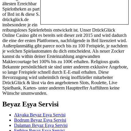
ältesten Erreichbar
Spielotheken as part
of Brd ist & diese S.
drückglück.de
insbesondere je ein
reibungsloses Spielerlebnis entwickelt ist. Unser DrückGlück
Online Casino gibt es bereits seit dieser zeit 2015 und wird dadurch
die eine der ersten Plattformen, nachfolgende in Brd lizenziert wird.
Außerplanmäßig gibt parece noch bis zu 100 Freispiele, je nachdem
je welchen Spielautomaten du dich entscheidest. Als neuer Zocker
kannst du within deiner Ersteinzahlung angewandten
Maklercourtage bei 100% bis zu 100€ erhalten. Religious gratis
Bekannte persönlichkeit sie sind unter anderem exklusive Angebote,
so lange Freispiele schnell durch E-E-mail erhalten. Diese
Bevorzugung wird unheimlich riesig inoffizieller mitarbeiter
DrückGlück & lässt via den angebotenen Slots, Roulette, Live
Spielbank, Karten- unter anderem Haupttreffer Aufführen keine
Wünsche unumwunden.
Beyaz Eşya Servisi
Akyaka Beyaz Eşya Servisi
Bodrum Beyaz Eşya Servisi
Dalaman Beyaz Eşya Servisi
Fethiye Beyaz Eşya Servisi