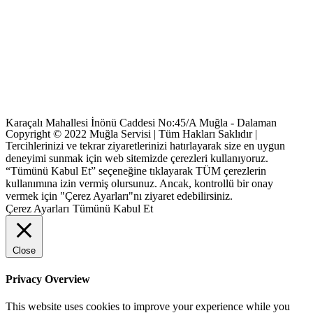
Karaçalı Mahallesi İnönü Caddesi No:45/A Muğla - Dalaman
Copyright © 2022 Muğla Servisi | Tüm Hakları Saklıdır |
Tercihlerinizi ve tekrar ziyaretlerinizi hatırlayarak size en uygun
deneyimi sunmak için web sitemizde çerezleri kullanıyoruz.
“Tümünü Kabul Et” seçeneğine tıklayarak TÜM çerezlerin
kullanımına izin vermiş olursunuz. Ancak, kontrollü bir onay
vermek için "Çerez Ayarları"nı ziyaret edebilirsiniz.
Çerez Ayarları
Tümünü Kabul Et
Close
Privacy Overview
This website uses cookies to improve your experience while you