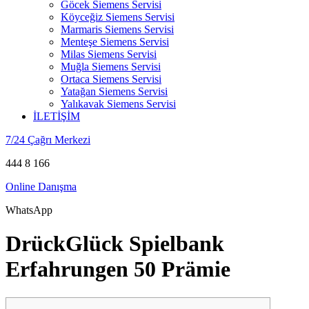
Göcek Siemens Servisi
Köyceğiz Siemens Servisi
Marmaris Siemens Servisi
Menteşe Siemens Servisi
Milas Siemens Servisi
Muğla Siemens Servisi
Ortaca Siemens Servisi
Yatağan Siemens Servisi
Yalıkavak Siemens Servisi
İLETİŞİM
7/24 Çağrı Merkezi
444 8 166
Online Danışma
WhatsApp
DrückGlück Spielbank
Erfahrungen 50 Prämie