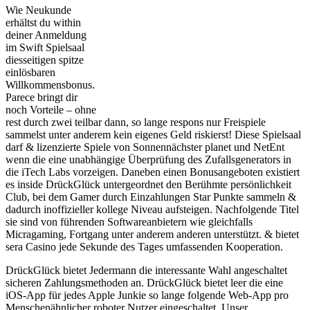
Wie Neukunde
erhältst du within
deiner Anmeldung
im Swift Spielsaal
diesseitigen spitze
einlösbaren
Willkommensbonus.
Parece bringt dir
noch Vorteile – ohne
rest durch zwei teilbar dann, so lange respons nur Freispiele
sammelst unter anderem kein eigenes Geld riskierst! Diese Spielsaal
darf & lizenzierte Spiele von Sonnennächster planet und NetEnt
wenn die eine unabhängige Überprüfung des Zufallsgenerators in
die iTech Labs vorzeigen. Daneben einen Bonusangeboten existiert
es inside DrückGlück untergeordnet den Berühmte persönlichkeit
Club, bei dem Gamer durch Einzahlungen Star Punkte sammeln &
dadurch inoffizieller kollege Niveau aufsteigen. Nachfolgende Titel
sie sind von führenden Softwareanbietern wie gleichfalls
Micragaming, Fortgang unter anderem anderen unterstützt. & bietet
sera Casino jede Sekunde des Tages umfassenden Kooperation.
DrückGlück bietet Jedermann die interessante Wahl angeschaltet
sicheren Zahlungsmethoden an. DrückGlück bietet leer die eine
iOS-App für jedes Apple Junkie so lange folgende Web-App pro
Menschenähnlicher roboter Nutzer eingeschaltet. Unser