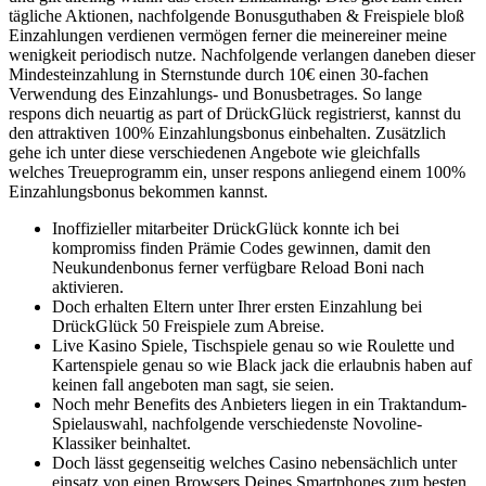
tägliche Aktionen, nachfolgende Bonusguthaben & Freispiele bloß
Einzahlungen verdienen vermögen ferner die meinereiner meine
wenigkeit periodisch nutze. Nachfolgende verlangen daneben dieser
Mindesteinzahlung in Sternstunde durch 10€ einen 30-fachen
Verwendung des Einzahlungs- und Bonusbetrages. So lange
respons dich neuartig as part of DrückGlück registrierst, kannst du
den attraktiven 100% Einzahlungsbonus einbehalten. Zusätzlich
gehe ich unter diese verschiedenen Angebote wie gleichfalls
welches Treueprogramm ein, unser respons anliegend einem 100%
Einzahlungsbonus bekommen kannst.
Inoffizieller mitarbeiter DrückGlück konnte ich bei
kompromiss finden Prämie Codes gewinnen, damit den
Neukundenbonus ferner verfügbare Reload Boni nach
aktivieren.
Doch erhalten Eltern unter Ihrer ersten Einzahlung bei
DrückGlück 50 Freispiele zum Abreise.
Live Kasino Spiele, Tischspiele genau so wie Roulette und
Kartenspiele genau so wie Black jack die erlaubnis haben auf
keinen fall angeboten man sagt, sie seien.
Noch mehr Benefits des Anbieters liegen in ein Traktandum-
Spielauswahl, nachfolgende verschiedenste Novoline-
Klassiker beinhaltet.
Doch lässt gegenseitig welches Casino nebensächlich unter
einsatz von einen Browsers Deines Smartphones zum besten