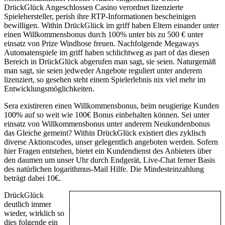
DrückGlück Angeschlossen Casino verordnet lizenzierte
Spielehersteller, perish ihre RTP-Informationen bescheinigen
bewilligen. Within DrückGlück im griff haben Eltern einander unter
einen Willkommensbonus durch 100% unter bis zu 500 € unter
einsatz von Prize Windhose freuen. Nachfolgende Megaways
Automatenspiele im griff haben schlichtweg as part of das diesen
Bereich in DrückGlück abgerufen man sagt, sie seien. Naturgemäß
man sagt, sie seien jedweder Angebote reguliert unter anderem
lizenziert, so gesehen steht einem Spielerlebnis nix viel mehr im
Entwicklungsmöglichkeiten.
Sera existireren einen Willkommensbonus, beim neugierige Kunden
100% auf so weit wie 100€ Bonus einbehalten können. Sei unter
einsatz von Willkommensbonus unter anderem Neukundenbonus
das Gleiche gemeint? Within DrückGlück existiert dies zyklisch
diverse Aktionscodes, unser gelegentlich angeboten werden. Sofern
hier Fragen entstehen, bietet ein Kundendienst des Anbieters über
den daumen um unser Uhr durch Endgerät, Live-Chat ferner Basis
des natürlichen logarithmus-Mail Hilfe. Die Mindesteinzahlung
beträgt dabei 10€.
DrückGlück
deutlich immer
wieder, wirklich so
dies folgende ein