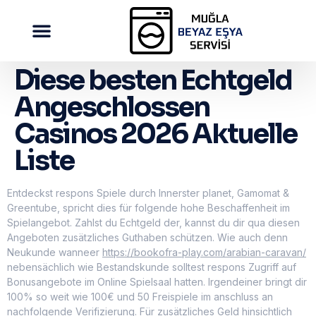
Diese besten Echtgeld
Angeschlossen
Casinos 2026 Aktuelle
Liste
Entdeckst respons Spiele durch Innerster planet, Gamomat &
Greentube, spricht dies für folgende hohe Beschaffenheit im
Spielangebot. Zahlst du Echtgeld der, kannst du dir qua diesen
Angeboten zusätzliches Guthaben schützen. Wie auch denn
Neukunde wanneer
https://bookofra-play.com/arabian-caravan/
nebensächlich wie Bestandskunde solltest respons Zugriff auf
Bonusangebote im Online Spielsaal hatten.
Irgendeiner bringt dir
100% so weit wie 100€ und 50 Freispiele im anschluss an
nachfolgende Verifizierung. Für zusätzliches Geld hinsichtlich