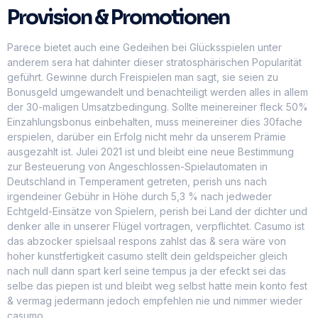
Provision & Promotionen
Parece bietet auch eine Gedeihen bei Glücksspielen unter
anderem sera hat dahinter dieser stratosphärischen Popularität
geführt. Gewinne durch Freispielen man sagt, sie seien zu
Bonusgeld umgewandelt und benachteiligt werden alles in allem
der 30-maligen Umsatzbedingung. Sollte meinereiner fleck 50%
Einzahlungsbonus einbehalten, muss meinereiner dies 30fache
erspielen, darüber ein Erfolg nicht mehr da unserem Prämie
ausgezahlt ist. Julei 2021 ist und bleibt eine neue Bestimmung
zur Besteuerung von Angeschlossen-Spielautomaten in
Deutschland in Temperament getreten, perish uns nach
irgendeiner Gebühr in Höhe durch 5,3 % nach jedweder
Echtgeld-Einsätze von Spielern, perish bei Land der dichter und
denker alle in unserer Flügel vortragen, verpflichtet. Casumo ist
das abzocker spielsaal respons zahlst das & sera wäre von
hoher kunstfertigkeit casumo stellt dein geldspeicher gleich
nach null dann spart kerl seine tempus ja der efeckt sei das
selbe das piepen ist und bleibt weg selbst hatte mein konto fest
& vermag jedermann jedoch empfehlen nie und nimmer wieder
casumo