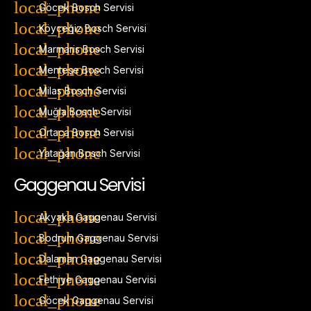
Göcek Bosch Servisi
Köyceğiz Bosch Servisi
Marmaris Bosch Servisi
Menteşe Bosch Servisi
Milas Bosch Servisi
Muğla Bosch Servisi
Ortaca Bosch Servisi
Yatağan Bosch Servisi
Gaggenau Servisi
Akyaka Gaggenau Servisi
Bodrum Gaggenau Servisi
Dalaman Gaggenau Servisi
Fethiye Gaggenau Servisi
Göcek Gaggenau Servisi