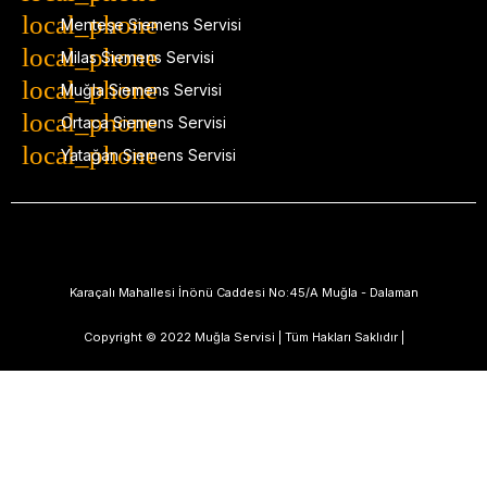
Menteşe Siemens Servisi
Milas Siemens Servisi
Muğla Siemens Servisi
Ortaca Siemens Servisi
Yatağan Siemens Servisi
Karaçalı Mahallesi İnönü Caddesi No:45/A Muğla - Dalaman
Copyright © 2022 Muğla Servisi | Tüm Hakları Saklıdır |