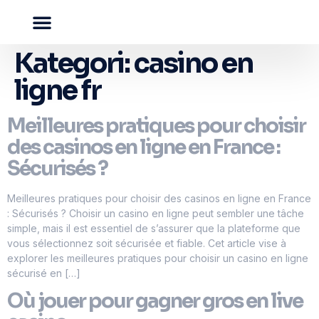
Kategori:
casino en
ligne fr
Meilleures pratiques pour choisir
des casinos en ligne en France :
Sécurisés ?
Meilleures pratiques pour choisir des casinos en ligne en France
: Sécurisés ? Choisir un casino en ligne peut sembler une tâche
simple, mais il est essentiel de s’assurer que la plateforme que
vous sélectionnez soit sécurisée et fiable. Cet article vise à
explorer les meilleures pratiques pour choisir un casino en ligne
sécurisé en […]
Où jouer pour gagner gros en live