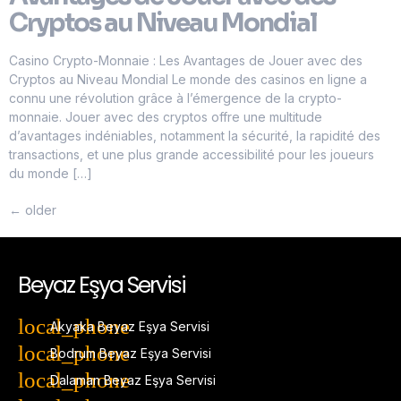
Cryptos au Niveau Mondial
Casino Crypto-Monnaie : Les Avantages de Jouer avec des
Cryptos au Niveau Mondial Le monde des casinos en ligne a
connu une révolution grâce à l’émergence de la crypto-
monnaie. Jouer avec des cryptos offre une multitude
d’avantages indéniables, notamment la sécurité, la rapidité des
transactions, et une plus grande accessibilité pour les joueurs
du monde […]
←
older
Beyaz Eşya Servisi
Akyaka Beyaz Eşya Servisi
Bodrum Beyaz Eşya Servisi
Dalaman Beyaz Eşya Servisi