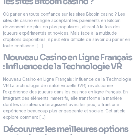
les sites Bitcoin casino ?
Où parier en toute confiance sur les sites Bitcoin casino ? Les
sites de casino en ligne acceptant les paiements en Bitcoin
deviennent de plus en plus populaires, attirant à la fois des
joueurs expérimentés et novices. Mais face à la multitude
d’options disponibles, il peut être difficile de savoir où parier en
toute confiance. […]
Nouveau Casino en Ligne Français
: Influence de la Technologie VR
Nouveau Casino en Ligne Français : Influence de la Technologie
VR La technologie de réalité virtuelle (VR) révolutionne
l’expérience des joueurs dans les casinos en ligne français. En
intégrant des éléments immersifs, elle transforme la manière
dont les utilisateurs interagissent avec les jeux, offrant une
expérience beaucoup plus engageante et sociale. Cet article
explore comment […]
Découvrez les meilleures options