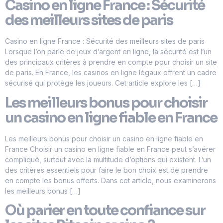
Casino en ligne France : Sécurité
des meilleurs sites de paris
Casino en ligne France : Sécurité des meilleurs sites de paris
Lorsque l’on parle de jeux d’argent en ligne, la sécurité est l’un
des principaux critères à prendre en compte pour choisir un site
de paris. En France, les casinos en ligne légaux offrent un cadre
sécurisé qui protège les joueurs. Cet article explore les […]
Les meilleurs bonus pour choisir
un casino en ligne fiable en France
Les meilleurs bonus pour choisir un casino en ligne fiable en
France Choisir un casino en ligne fiable en France peut s’avérer
compliqué, surtout avec la multitude d’options qui existent. L’un
des critères essentiels pour faire le bon choix est de prendre
en compte les bonus offerts. Dans cet article, nous examinerons
les meilleurs bonus […]
Où parier en toute confiance sur