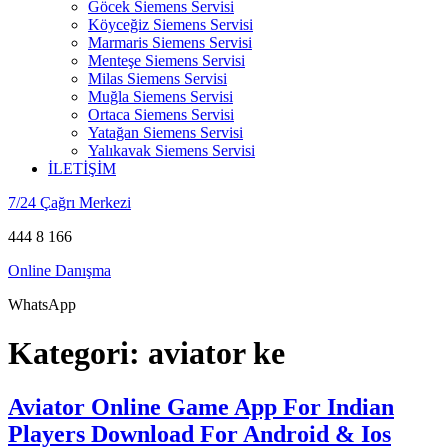
Göcek Siemens Servisi
Köyceğiz Siemens Servisi
Marmaris Siemens Servisi
Menteşe Siemens Servisi
Milas Siemens Servisi
Muğla Siemens Servisi
Ortaca Siemens Servisi
Yatağan Siemens Servisi
Yalıkavak Siemens Servisi
İLETİŞİM
7/24 Çağrı Merkezi
444 8 166
Online Danışma
WhatsApp
Kategori:
aviator ke
Aviator Online Game App For Indian
Players Download For Android & Ios