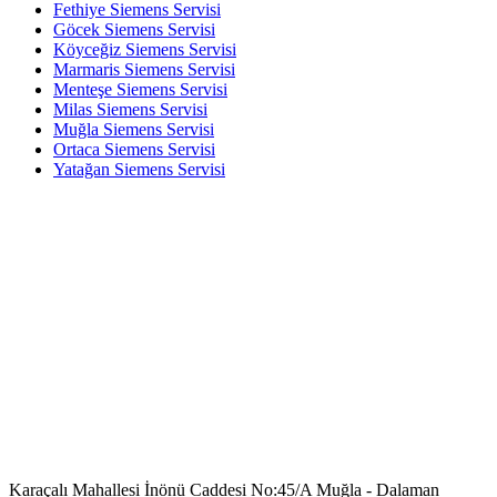
Fethiye Siemens Servisi
Göcek Siemens Servisi
Köyceğiz Siemens Servisi
Marmaris Siemens Servisi
Menteşe Siemens Servisi
Milas Siemens Servisi
Muğla Siemens Servisi
Ortaca Siemens Servisi
Yatağan Siemens Servisi
Karaçalı Mahallesi İnönü Caddesi No:45/A Muğla - Dalaman