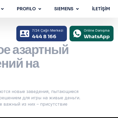
PROFILO
SIEMENS
İLETİŞİM
7/24 Çağrı Merkezi
Online Danışma
444 8 166
WhatsApp
ое азартный
ений на
каются новые заведения, пытающиеся
зрешением для игры на живые деньги.
е важный из них – присутствие