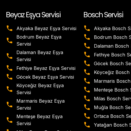
Beyaz Eşya Servisi
Bosch Servisi
Akyaka Beyaz Eşya Servisi
Akyaka Bosch Se
Bodrum Beyaz Eşya
Bodrum Bosch Se
Servisi
Dalaman Bosch S
Dalaman Beyaz Eşya
Fethiye Bosch Se
Servisi
Göcek Bosch Ser
Fethiye Beyaz Eşya Servisi
Köyceğiz Bosch 
Göcek Beyaz Eşya Servisi
Marmaris Bosch 
Köyceğiz Beyaz Eşya
Menteşe Bosch S
Servisi
Milas Bosch Serv
Marmaris Beyaz Eşya
Muğla Bosch Ser
Servisi
Ortaca Bosch Se
Menteşe Beyaz Eşya
Servisi
Yatağan Bosch S