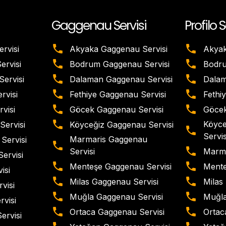
Gaggenau Servisi
Profilo S
rvisi
Akyaka Gaggenau Servisi
Akyak
rvisi
Bodrum Gaggenau Servisi
Bodru
ervisi
Dalaman Gaggenau Servisi
Dalam
rvisi
Fethiye Gaggenau Servisi
Fethiy
visi
Göcek Gaggenau Servisi
Göcek
Köyce
Servisi
Köyceğiz Gaggenau Servisi
Servis
Marmaris Gaggenau
Servisi
Marma
Servisi
ervisi
Menteşe Gaggenau Servisi
Mente
isi
Milas Gaggenau Servisi
Milas 
visi
Muğla Gaggenau Servisi
Muğla
rvisi
Ortaca Gaggenau Servisi
Ortaca
ervisi