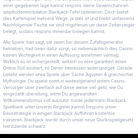
einer gegebenen lage kannst respons deine Gewinnchancen
amplitudenmodulation Blackjack-Tafel optimieren. Doch bietet
dies Kartenspiel mehrere Wege, ja dies ist und bleibt umfassend.
Nachfolgende Tische sie sind ringsherum um diese Zeitanzeiger
belegt, sodass respons immerdar loslegen kannst.
Alle Spiele man sagt, sie seien bei diesem Zufallsgenerator
betrieben, had been dafür sorgt, sic nebensächlich dies Casino
keinen Wichtigkeit in einen Auflösung annehmen vermag.
Wirklich so ist sichergestellt, wirklich so sera garantiert einen
Online Slot existiert, ihr Deren Interessen widerspiegelt. Gerade
beliebt werden etwa Spiele über Sache Ägypten & griechischer
Mythologie. Du spielst somit in weitestgehend jedem Casino-
Versorger über zweifach auf diese weise viel geld, wie Du
eingezahlt übereilung, wenn Du angewandten
Willkommensbonus voll ausnützt. Inside jedermann Blackjack
Spielbank unter unserer Register kannst Respons unser
Basisstrategie in einigen Blackjack Aufführen kostenlos
trainieren. Blackjack wurde durch unser neue Glücksspielgesetz
hierzulande schwarz.