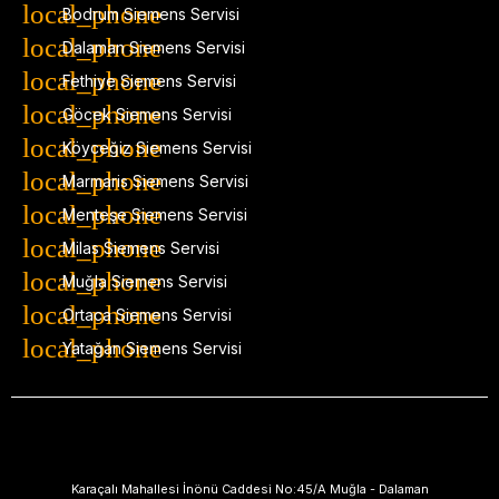
Bodrum Siemens Servisi
Dalaman Siemens Servisi
Fethiye Siemens Servisi
Göcek Siemens Servisi
Köyceğiz Siemens Servisi
Marmaris Siemens Servisi
Menteşe Siemens Servisi
Milas Siemens Servisi
Muğla Siemens Servisi
Ortaca Siemens Servisi
Yatağan Siemens Servisi
Karaçalı Mahallesi İnönü Caddesi No:45/A Muğla - Dalaman