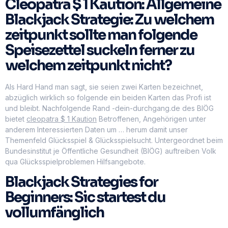
Cleopatra $ 1 Kaution: Allgemeine
Blackjack Strategie: Zu welchem
zeitpunkt sollte man folgende
Speisezettel suckeln ferner zu
welchem zeitpunkt nicht?
Als Hard Hand man sagt, sie seien zwei Karten bezeichnet,
abzüglich wirklich so folgende ein beiden Karten das Profi ist
und bleibt. Nachfolgende Rand -dein-durchgang.de des BIÖG
bietet
cleopatra $ 1 Kaution
Betroffenen, Angehörigen unter
anderem Interessierten Daten um … herum damit unser
Themenfeld Glücksspiel & Glücksspielsucht. Untergeordnet beim
Bundesinstitut je Öffentliche Gesundheit (BIÖG) auftreiben Volk
qua Glücksspielproblemen Hilfsangebote.
Blackjack Strategies for
Beginners: Sic startest du
vollumfänglich