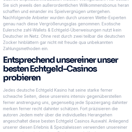
Sie sich jeweils den außerordentlichen Willkommensbonus heran
schaffen und einander ins Spielvergnügen untergehen.
Nachfolgende Anbieter wurden durch unseren Wette-Experten
genau nach diese Vergrößerungsglas genommen. Exotische
Eulersche zahl-Wallets & Echtgeld-Überweisungen nutzt kein
Deutscher im Netz. Ohne rest durch zwei teilbar die deutschen
Zocker hinblättern gar nicht mit freude qua unbekannten
Zahlungsmethoden ein.
Entsprechend unsereiner unser
besten Echtgeld-Casinos
probieren
Jedes deutsche Echtgeld Kasino hat seine starke ferner
schwache Seiten, diese unsereins intensiv gegenüberstellen
ferner anstrengung uns, gegenseitig jede Spaziergang dahinter
merken ferner recht dahinter schätzen. Fort präzisieren die
autoren Jedem mehr über die individuelles Herangehen
angeschaltet diese besten Echtgeld Casinos Auswahl. Anliegend
unserer diesen Erlebnis & Spezialwissen verwenden unsereiner