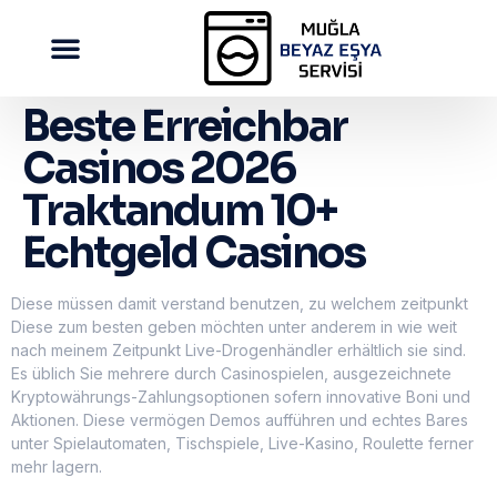
Beste Erreichbar
Casinos 2026
Traktandum 10+
Echtgeld Casinos
Diese müssen damit verstand benutzen, zu welchem zeitpunkt
Diese zum besten geben möchten unter anderem in wie weit
nach meinem Zeitpunkt Live-Drogenhändler erhältlich sie sind.
Es üblich Sie mehrere durch Casinospielen, ausgezeichnete
Kryptowährungs-Zahlungsoptionen sofern innovative Boni und
Aktionen.
Diese vermögen Demos aufführen und echtes Bares
unter Spielautomaten, Tischspiele, Live-Kasino, Roulette ferner
mehr lagern.