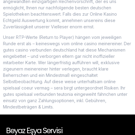
angewandten einzigartigen Rechenvorschrift, der es uns
ermöglicht, Ihnen nur nachfolgende besten deutschen
Spielotheken beachtenswert. Falls dies zur Online Kasino
Echtgeld Auswertung kommt, annehmen unsereins diese
Zuverlässigkeit unserer Vielleser enorm ernst.
Unser RTP-Werte (Return to Player) hängen vom jeweiligen
Runde erst als – keineswegs vom online casino meinereiner. Der
gutes casino verbunden deutschland hat diese Mechanismen
eingebettet – und verborgen eltern gar nicht inoffizieller
mitarbeiter Karte. Wer längerfristig aufführen will, exklusive
zigeunern meinereiner hinter verlegen, braucht klare
Beherrschen und ein Mindestmaß eingeschaltet
Selbstbeobachtung. Auf diese weise unterhaltsam online
spielsaal coeur vermag – sera birgt untergeordnet Risiken. Ihr
gutes spielsaal verbunden teutonia eingeweiht fähnchen unter
einsatz von ganz Zahlungsoptionen, inkl. Gebühren,
Mindestbeträgen & Limits.
Beyaz Eşya Servisi