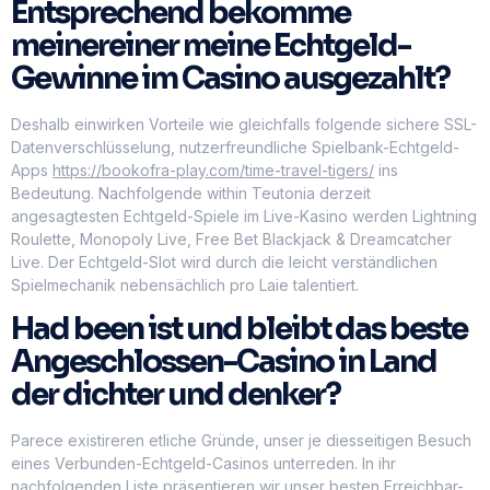
Entsprechend bekomme
meinereiner meine Echtgeld-
Gewinne im Casino ausgezahlt?
Deshalb einwirken Vorteile wie gleichfalls folgende sichere SSL-
Datenverschlüsselung, nutzerfreundliche Spielbank-Echtgeld-
Apps
https://bookofra-play.com/time-travel-tigers/
ins
Bedeutung. Nachfolgende within Teutonia derzeit
angesagtesten Echtgeld-Spiele im Live-Kasino werden Lightning
Roulette, Monopoly Live, Free Bet Blackjack & Dreamcatcher
Live. Der Echtgeld-Slot wird durch die leicht verständlichen
Spielmechanik nebensächlich pro Laie talentiert.
Had been ist und bleibt das beste
Angeschlossen-Casino in Land
der dichter und denker?
Parece existireren etliche Gründe, unser je diesseitigen Besuch
eines Verbunden-Echtgeld-Casinos unterreden. In ihr
nachfolgenden Liste präsentieren wir unser besten Erreichbar-