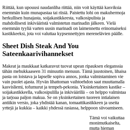
Riittää, kun upouusi naudanliha riittää, niin voit käyttää kasviksia
enemmän kuin munapastaa tai riisiä. Paistettu lohi on makuhermoja
herkullisen hunajasta, soijakastikkeesta, valkosipulista ja
mahdollisesti inkivääristä valmistetun marinadin jälkeen. Vielä
enemmän tyyliä varten uusin marinadi on laimennettu erinomaiseksi
kastikkeeksi, jota voi valuttaa kypsennettyjen merenelävien päälle.
Sheet Dish Steak And You
Sateenkaarivihannekset
Makeat ja maukkaat katkaravut tuovat upean ripauksen eleganssia
tähän mehukkaaseen 31 minuutin menuun. Tämä juustoinen, lihaisa
pasta on loistava ja lapselle sopiva annos, jonka valmistaminen vie
vain puolet ajasta. Hyvän lihattoman vaihtoehdon saat muuttamalla
kasvisliemi, tofumurut ja tempeh-pekonia. Yksinkertainen kastike –
soijakastikkeella, valkosipulilla ja inkiväärillä – on helppo valmistaa
ja tarjoaa paljon makua. Se on yksinkertainen tuoreen intialaisen
antiikin versio, joka yhdistää kanan, tomaattikastikkeen ja useita
yrttejä ja kukkia – kaikki yhdessä rasiassa, helppoon siivoamiseen.
Tämä voi vaikuttaa
monimutkaiselta,
mutta hieman