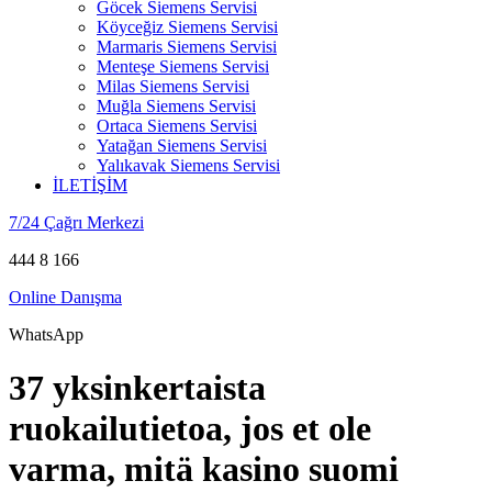
Göcek Siemens Servisi
Köyceğiz Siemens Servisi
Marmaris Siemens Servisi
Menteşe Siemens Servisi
Milas Siemens Servisi
Muğla Siemens Servisi
Ortaca Siemens Servisi
Yatağan Siemens Servisi
Yalıkavak Siemens Servisi
İLETİŞİM
7/24 Çağrı Merkezi
444 8 166
Online Danışma
WhatsApp
37 yksinkertaista
ruokailutietoa, jos et ole
varma, mitä kasino suomi