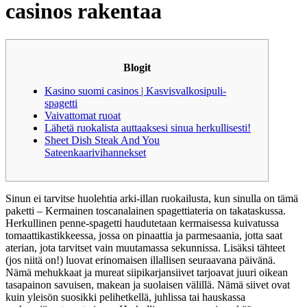
casinos rakentaa
Blogit
Kasino suomi casinos | Kasvisvalkosipuli-
spagetti
Vaivattomat ruoat
Lähetä ruokalista auttaaksesi sinua herkullisesti!
Sheet Dish Steak And You
Sateenkaarivihannekset
Sinun ei tarvitse huolehtia arki-illan ruokailusta, kun sinulla on tämä
paketti – Kermainen toscanalainen spagettiateria on takataskussa.
Herkullinen penne-spagetti haudutetaan kermaisessa kuivatussa
tomaattikastikkeessa, jossa on pinaattia ja parmesaania, jotta saat
aterian, jota tarvitset vain muutamassa sekunnissa. Lisäksi tähteet
(jos niitä on!) luovat erinomaisen illallisen seuraavana päivänä.
Nämä mehukkaat ja mureat siipikarjansiivet tarjoavat juuri oikean
tasapainon savuisen, makean ja suolaisen välillä. Nämä siivet ovat
kuin yleisön suosikki pelihetkellä, juhlissa tai hauskassa